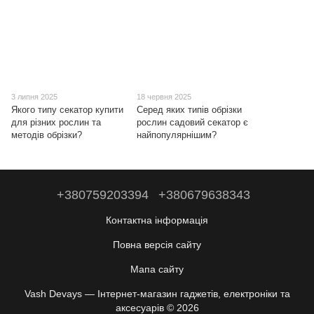
3 липня 2025
18 червня 2025
Якого типу секатор купити
Серед яких типів обрізки
для різних рослин та
рослин садовий секатор є
методів обрізки?
найпопулярнішим?
+380759203394
+380679638343
Контактна інформація
Повна версія сайту
Мапа сайту
Vash Devays — Інтернет-магазин гаджетів, електроніки та
аксесуарів © 2026