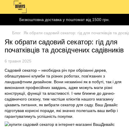
Безкоштовна доставка у поштомат від 1500 грн.
Блог
Як обрати садовий секатор: гід для початківців та досві
Як обрати садовий секатор: гід для
початківців та досвідчених садівників
6 травня 2025
Садовий секатор – необхідна річ при обрізанні дерев,
облаштуванні клумби та різних роботах, пов'язаних з
ландшафтним дизайном. Вони незамінні як в побуті, так і для
виконання професійних завдань, адже можуть мати різні
конструкції, функції та властивості. І чим ближче до дачно-
садівничого сезону, тим частіше клієнтів нашого магазину
цікавить питання, як вибрати секатор для саду. Ваш Девайс
підготував корисні поради, які значно полегшать ваш вибір і
гарантуватимуть успішність покупки.