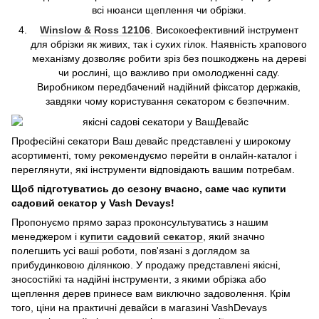
всі нюанси щеплення чи обрізки.
Winslow & Ross 12106
. Високоефективний інструмент
для обрізки як живих, так і сухих гілок. Наявність храпового
механізму дозволяє робити зріз без пошкоджень на дереві
чи рослині, що важливо при омолодженні саду.
Виробником передбачений надійний фіксатор держаків,
завдяки чому користування секатором є безпечним.
Професійні секатори Ваш девайс представлені у широкому
асортименті, тому рекомендуємо перейти в онлайн-каталог і
переглянути, які інструменти відповідають вашим потребам.
Щоб підготуватись до сезону вчасно, саме час купити
садовий секатор у Vash Devays!
Пропонуємо прямо зараз проконсультуватись з нашим
менеджером і
купити садовий секатор
, який значно
полегшить усі ваші роботи, пов'язані з доглядом за
прибудинковою ділянкою. У продажу представлені якісні,
зносостійкі та надійні інструменти, з якими обрізка або
щеплення дерев принесе вам виключно задоволення. Крім
того, ціни на практичні девайси в магазині VashDevays