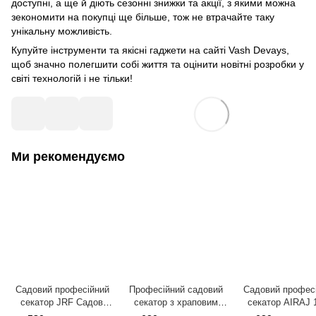
доступні, а ще й діють сезонні знижки та акції, з якими можна
зекономити на покупці ще більше, тож не втрачайте таку
унікальну можливість.
Купуйте інструменти та якісні гаджети на сайті Vash Devays,
щоб значно полегшити собі життя та оцінити новітні розробки у
світі технологій і не тільки!
Ми рекомендуємо
Садовий професійний
Професійний садовий
Садовий профес
секатор JRF Садові
секатор з храповим
секатор AIRAJ 
ножиці для обрізки
механізмом Winslow &
Зріз 35 мм для о