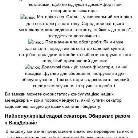
вставками, щоб не відчувати дискомфорт при
використанні секатора.
Матеріал лез. Сталь – універсальний матеріал
для секаторів різного типу. Серед переваг цього
матеріалу можна виділити: гостроту, стійкість до корозії,
твердість та довговічність.
Призначення та обсяг робіт. Як ми уже
зазначали: перед тим як секатор садовий купити,
потрібно дослідити потреби та вибрати інструмент того
типу, який призначений для них.
Додаткові функції: замки-фіксатори, змінні
насадки, футляр для зберігання, інструменти для
обслуговування. Такі секатори садові мають ширший
спектр застосування та зручніші в роботі.
Ви завжди можете скористатись консультацією наших
менеджерів – вони порекомендують, який купити секатор
садовий відповідно до ваших запитів і бюджету.
Найпопулярніші садові секатори. Обираємо разом
з ВашДевайс
В нашому магазині представлені виключно перевірені та якісні
садові секатори від найкращих виробників, які слугуватимуть