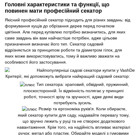
Головні характеристики та функції, що
повинен мати професійний секатор
Якісний професійний секатор підходить для різних завдань: від
формування кущів до обрізання дерев перед початком
цвітіння. Але перед купівлею потрібно визначитись, для яких
саме завдань він вам найчастіше потрібен, адже цільове
призначення визначає його тип. Секатор садовий
відрізняється за принципом роботи та діаметром гілок, для
яких може використовуватись, тому й важливо зважати на
особливості його застосування.
Критерії, які допоможуть вибрати найкращий садовий секатор:
Тип секатора: храповий, обвідний, пружинний,
плоскосторонній. Їх відмінність полягає у принципі
роботі, точності зрізу та зручності, адже деякі види
потребують зусиль.
Розмір та ергономіка руків'я. Коли обираєте,
який секатор купити для саду, надавайте перевагу тому,
що зручно лежить у руці та не створює додаткового
навантаження. Крім того, на надійність впливає матеріал
ручок: метал або пластик. Обирайте моделі з гумовими