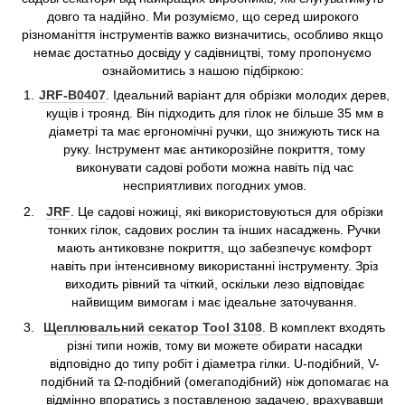
довго та надійно. Ми розуміємо, що серед широкого
різноманіття інструментів важко визначитись, особливо якщо
немає достатньо досвіду у садівництві, тому пропонуємо
ознайомитись з нашою підбіркою:
JRF-B0407
. Ідеальний варіант для обрізки молодих дерев,
кущів і троянд. Він підходить для гілок не більше 35 мм в
діаметрі та має ергономічні ручки, що знижують тиск на
руку. Інструмент має антикорозійне покриття, тому
виконувати садові роботи можна навіть під час
несприятливих погодних умов.
JRF
. Це садові ножиці, які використовуються для обрізки
тонких гілок, садових рослин та інших насаджень. Ручки
мають антиковзне покриття, що забезпечує комфорт
навіть при інтенсивному використанні інструменту. Зріз
виходить рівний та чіткий, оскільки лезо відповідає
найвищим вимогам і має ідеальне заточування.
Щеплювальний секатор Tool 3108
. В комплект входять
різні типи ножів, тому ви можете обирати насадки
відповідно до типу робіт і діаметра гілки. U-подібний, V-
подібний та Ω-подібний (омегаподібний) ніж допомагає на
відмінно впоратись з поставленою задачею, врахувавши