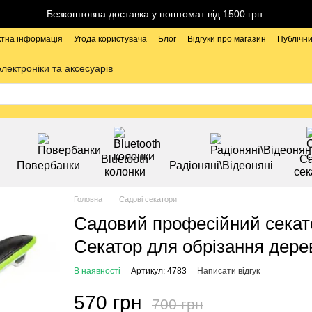
Безкоштовна доставка у поштомат від 1500 грн.
ктна інформація
Угода користувача
Блог
Відгуки про магазин
Публічни
електроніки та аксесуарів
Bluetooth
Са
Повербанки
Радіоняні\Відеоняні
колонки
сек
Головна
Садові секатори
Садовий професійний секат
Секатор для обрізання дерев
В наявності
Артикул: 4783
Написати відгук
570 грн
700 грн