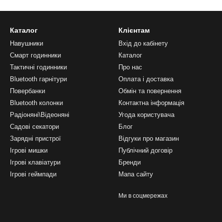
Каталог
Клієнтам
Навушники
Вхід до кабінету
Смарт годинники
Каталог
Тактичні годинники
Про нас
Bluetooth гарнітури
Оплата і доставка
Повербанки
Обмін та повернення
Bluetooth колонки
Контактна інформація
Радіоняні\Відеоняні
Угода користувача
Садові секатори
Блог
Зарядні пристрої
Відгуки про магазин
Ігрові мишки
Публічний договір
Ігрові клавіатури
Бренди
Ігрові геймпади
Мапа сайту
Ми в соцмережах