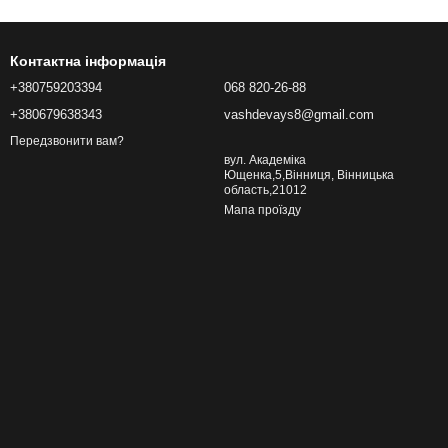
Контактна інформація
+380759203394
068 820-26-88
+380679638343
vashdevays8@gmail.com
Передзвонити вам?
вул. Академіка
Ющенка,5,Вінниця, Вінницька
область,21012
Мапа проїзду