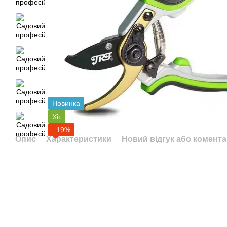
Новинка
Хіт
−19%
Опис
Характеристики
Новий відгук або комент