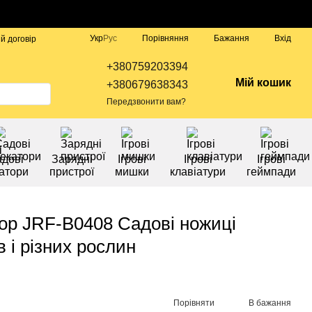
Порівняння
Укр
Рус
Бажання
Вхід
й договір
+380759203394
Мій кошик
+380679638343
Передзвонити вам?
дові
Зарядні
Ігрові
Ігрові
Ігрові
атори
пристрої
мишки
клавіатури
геймпади
ор JRF-B0408 Садові ножиці
 і різних рослин
Порівняти
В бажання