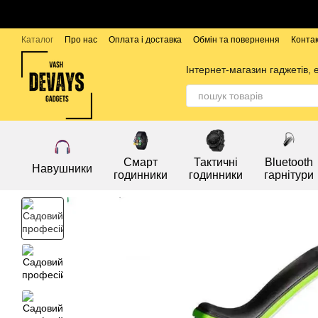
Перейти до основного контенту
Каталог
Про нас
Оплата і доставка
Обмін та повернення
Конта
Бренди
Інтернет-магазин гаджетів, 
Смарт
Тактичні
Bluetooth
Навушники
годинники
годинники
гарнітури