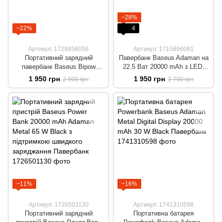
−28%
−22%
4
Артикул: 1726858058
Артикул: 1715866061
Портативний зарядний
Павербанк Baseus Adaman на
павербанк Baseus Bipow
22.5 Ват 20000 mAh з LED-
Digital Display 20000mAh на 15
дисплеєм та індикатором
1 950 грн
1 950 грн
2 500 грн
2 700 грн
W, LED-дисплей + кабель
заряда УМБ
micro USB
−11%
−16%
Артикул: 1726501130
Артикул: 1741310598
Портативний зарядний
Портативна батарея