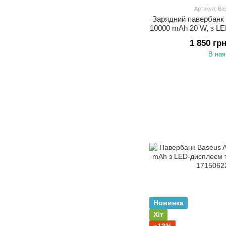
Артикул: Bas
Зарядний павербанк B
10000 mAh 20 W, з L
Ty
1 850 гр
В ная
Новинка
Хіт