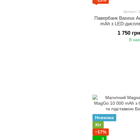
−13%
Артикул: 
Павербанк Baseus A
mAh з LED-диспле
за
1 750 гр
В ная
Новинка
Хіт
−17%
3