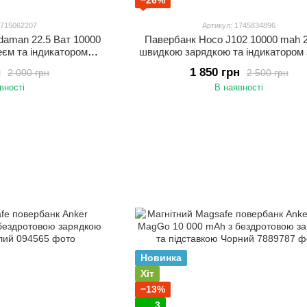
−26%
1715062207
Артикул: 1745834896
daman 22.5 Ват 10000
Павербанк Hoco J102 10000 mah 
єм та індикатором
швидкою зарядкою та індикатором
ряда
н
1 850 грн
2 000 грн
2 500 грн
вності
В наявності
Новинка
Хіт
−13%
3