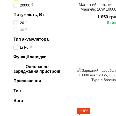
Магнітний портатив
6
20000
Magnetic 20W 1000
зарядкою для i
Потужність, Вт
1 850 гр
7
20
В ная
0
30
Тип акумулятора
8
Li-Pol
Функції зарядки
Одночасно
заряджання пристроїв
Призначення
Тип
Вага
−18%