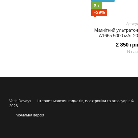
Хіт
−29%
Артику
Магнітний ультрато
A1665 5000 мАг 2
зарядкою MagSafe д
2 850 гр
В ная
Vash Devays — Інтернет-магазин гаджетів, електроніки та аксесуарів ©
2026
Мобільна версія