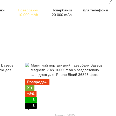
нки
Повербанки
Повербанки
Для телефонів
n
10 000 mAh
20 000 mAh
Розпродаж
Хіт
−8%
3
3
Артикул: 36825