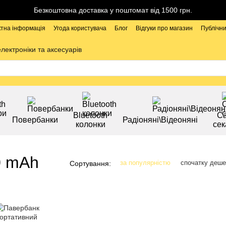
Безкоштовна доставка у поштомат від 1500 грн.
ктна інформація
Угода користувача
Блог
Відгуки про магазин
Публічни
електроніки та аксесуарів
Bluetooth
Са
Повербанки
Радіоняні\Відеоняні
колонки
сек
0 mAh
за популярністю
спочатку деш
Сортування: