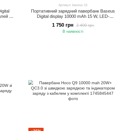
Артикул: baseus-15
gital
Портативний зарядний павербанк Baseus
плей +
Digital display 10000 mAh 15 W, LED-
дисплей + кабель в комплекті
1 750 грн
2 400 грн
В наявності