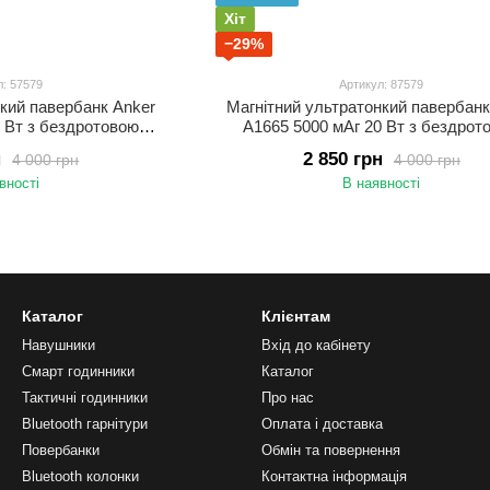
Хіт
−29%
л: 57579
Артикул: 87579
нкий павербанк Anker
Магнітний ультратонкий павербанк
0 Вт з бездротовою
A1665 5000 мАг 20 Вт з бездрот
ля iPhone УМБ Чорний
зарядкою MagSafe для iPhone 
н
2 850 грн
4 000 грн
4 000 грн
Рожевий
вності
В наявності
Каталог
Клієнтам
Навушники
Вхід до кабінету
Смарт годинники
Каталог
Тактичні годинники
Про нас
Bluetooth гарнітури
Оплата і доставка
Повербанки
Обмін та повернення
Bluetooth колонки
Контактна інформація