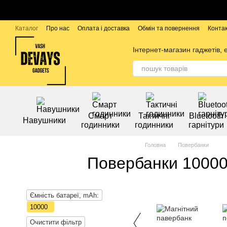
Перейти до основного контенту
Каталог
Про нас
Оплата і доставка
Обмін та повернення
Конта
Бренди
Інтернет-магазин гаджетів, 
Смарт
Тактичні
Bluetooth
Навушники
годинники
годинники
гарнітури
Головна
Повербанки
Повербанки 1000
Ємність батареї, mAh:
10000
Очистити фільтр