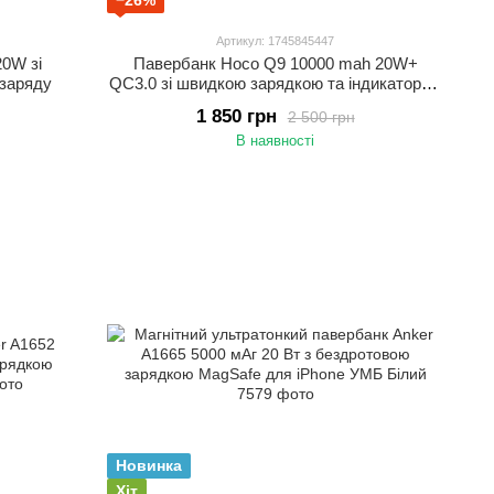
−26%
Артикул: 1745845447
20W зі
Павербанк Hoco Q9 10000 mah 20W+
 заряду
QC3.0 зі швидкою зарядкою та індикатором
заряду з кабелем у комплекті
1 850 грн
2 500 грн
В наявності
Новинка
Хіт