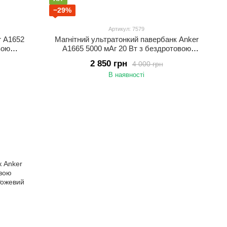
−29%
Артикул: 7579
r A1652
Магнітний ультратонкий павербанк Anker
вою
A1665 5000 мАг 20 Вт з бездротовою
ий
зарядкою MagSafe для iPhone УМБ Білий
2 850 грн
4 000 грн
В наявності