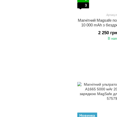
3
Артикул
Магнітний Magsafe п
10 000 mAh з безд
підстав
2 250 гр
В ная
Новинка