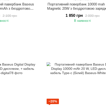
ний павербанк Baseus
Портативний повербанк 10000 mah
0mAh з бездротовою
Magnetic 20W з бездротовою заряд
Phone Блакитний
iPhone, чорний
н
1 850 грн
2 100 грн
2 000 грн
вності
В наявності
−20%