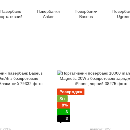
Павербанк
Повербанки
Повербанки
Поверба
портативний
Anker
Baseus
Ugree
Розпродаж
Хіт
−8%
3
3
л: 79332
Артикул: 38275