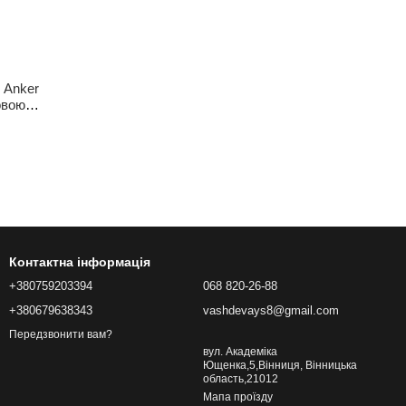
 Anker
овою
УМБ
Контактна інформація
+380759203394
068 820-26-88
+380679638343
vashdevays8@gmail.com
Передзвонити вам?
вул. Академіка
Ющенка,5,Вінниця, Вінницька
область,21012
Мапа проїзду