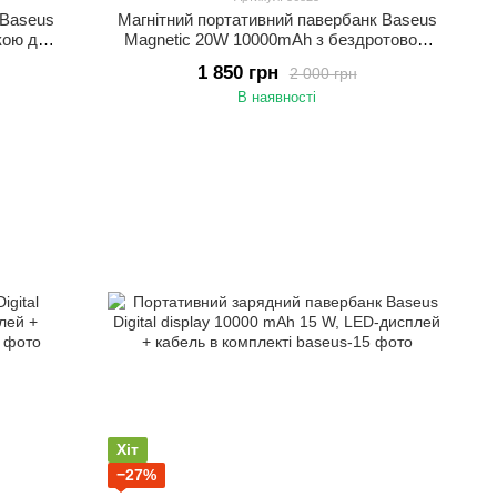
 Baseus
Магнітний портативний павербанк Baseus
кою для
Magnetic 20W 10000mAh з бездротовою
зарядкою для iPhone Білий
1 850 грн
2 000 грн
В наявності
Хіт
−27%