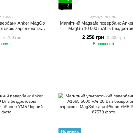
3
: 094565
Артикул: 7889787
овербанк Anker MagGo
Магнітний Magsafe повербанк Anke
ротовою зарядкою та
MagGo 10 000 mAh з бездрото
кою Білий
зарядкою та підставкою Чорн
н
2 250 грн
2 700 грн
2 600 грн
вності
В наявності
Новинка