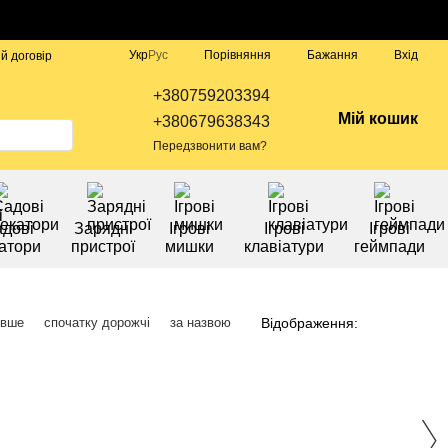
Порівняння
Укр
Рус
Бажання
Вхід
й договір
+380759203394
Мій кошик
+380679638343
Передзвонити вам?
дові
Зарядні
Ігрові
Ігрові
Ігрові
атори
пристрої
мишки
клавіатури
геймпади
Відображення:
евше
спочатку дорожчі
за назвою