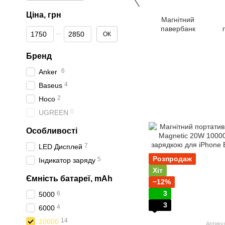
Ціна, грн
Магнітний
павербанк
Від Ціна, грн
До Ціна, грн
ОК
Бренд
6
Anker
4
Baseus
2
Hoco
0
UGREEN
Особливості
7
LED Дисплей
Розпродаж
5
Індикатор заряду
Хіт
Ємність батареї, mAh
−12%
3
6
5000
3
4
6000
14
10000
Артику