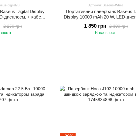
eus-digital78
Артикул: Baseus-White
aseus Digital Display
Портативний павербанк Baseus Di
ED-дисплеєм, + кабель
Display 10000 mAh 20 W, LED-дис
pe-c
кабель Type-c (Білий)
н
1 850 грн
2 250 грн
2 300 грн
вності
В наявності