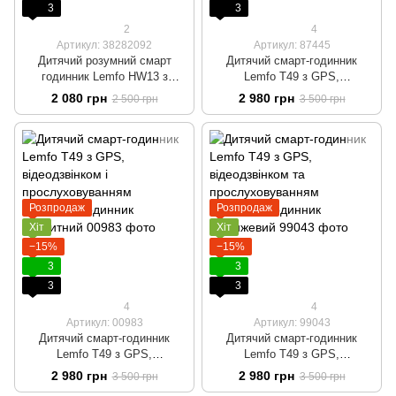
3
3
2
4
Артикул: 38282092
Артикул: 87445
Дитячий розумний смарт
Дитячий смарт-годинник
годинник Lemfo HW13 з
Lemfo T49 з GPS,
камерою відеозв'язком і
відеодзвінком і
2 080 грн
2 980 грн
2 500 грн
3 500 грн
трекером GPS і
прослуховуванням Розумний
водонепроникним корпусом
годинник Чорний
4G Білий
Розпродаж
Розпродаж
Хіт
Хіт
−15%
−15%
3
3
3
3
4
4
Артикул: 00983
Артикул: 99043
Дитячий смарт-годинник
Дитячий смарт-годинник
Lemfo T49 з GPS,
Lemfo T49 з GPS,
відеодзвінком і
відеодзвінком та
2 980 грн
2 980 грн
3 500 грн
3 500 грн
прослуховуванням Розумний
прослуховуванням Розумний