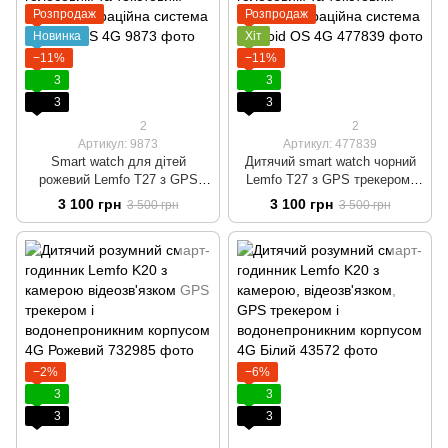
Розпродаж
Розпродаж
Новинка
Хіт
−11%
−11%
3
3
3
3
2
2
Артикул: 9873
Артикул: 477839
Smart watch для дітей
Дитячий smart watch чорний
рожевий Lemfo T27 з GPS
Lemfo T27 з GPS трекером,
трекером, камерою,
камерою, голосовим та
3 100 грн
3 100 грн
3 500 грн
3 500 грн
голосовим та текстовим
текстовим чатом. Операційна
чатом. Операційна система
система Android OS 4G
Android OS 4G
−2%
−6%
3
3
3
3