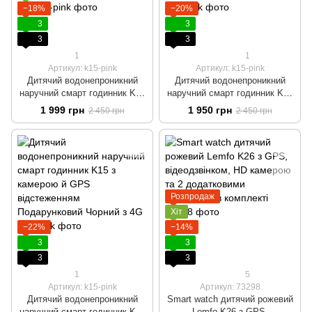
−18%
−20%
3
3
3
3
1
1
Артикул: k15-pink
Артикул: k15-pink
Дитячий водонепроникний
Дитячий водонепроникний
наручний смарт годинник K15
наручний смарт годинник K15
з камерою й GPS
з камерою й GPS
1 999 грн
1 950 грн
2 450 грн
2 450 грн
відстеженням Подарунковий
відстеженням Подарунковий
Рожевий з 4G
Синій з 4G
Розпродаж
Хіт
−22%
−14%
3
3
3
3
1
5
Артикул: k15-pink
Артикул: 73298
Дитячий водонепроникний
Smart watch дитячий рожевий
наручний смарт годинник K15
Lemfo K26 з GPS,