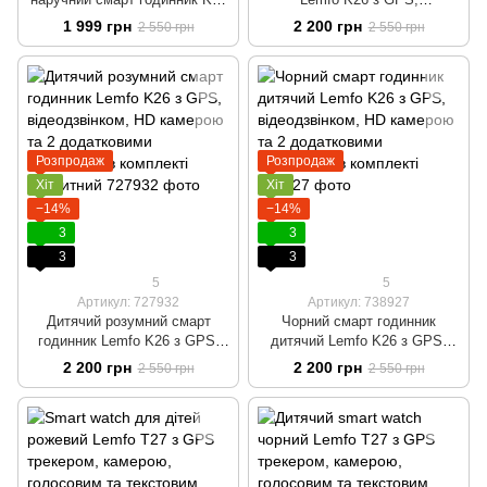
з камерою й GPS
відеодзвінком, HD камерою та
1 999 грн
2 200 грн
2 550 грн
2 550 грн
відстеженням Подарунковий
2 додатковими корпусами в
Чорний з 4G
комплекті
Розпродаж
Розпродаж
Хіт
Хіт
−14%
−14%
3
3
3
3
5
5
Артикул: 727932
Артикул: 738927
Дитячий розумний смарт
Чорний смарт годинник
годинник Lemfo K26 з GPS,
дитячий Lemfo K26 з GPS,
відеодзвінком, HD камерою та
відеодзвінком, HD камерою та
2 200 грн
2 200 грн
2 550 грн
2 550 грн
2 додатковими корпусами в
2 додатковими корпусами в
комплекті Блакитний
комплекті