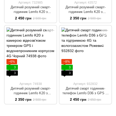
Артикул: 732985
Артикул: 43572
Дитячий розумний смарт-
Дитячий розумний смарт-
годинник Lemfo K20 з
годинник Lemfo K20 з
камерою відеозв'язком GPS
камерою, відеозв'язком, GPS
2 450 грн
2 350 грн
2 500 грн
2 500 грн
трекером і водонепроникним
трекером і водонепроникним
корпусом 4G Рожевий
корпусом 4G Білий
−6%
−8%
3
3
3
3
Артикул: 74938
Артикул: 932832
Дитячий розумний смарт-
Дитячий смарт годинник-
годинник Lemfo K20 з
телефон Lemfo D36 з GPS та
камерою відеозв'язком
підтримкою 4G та
2 350 грн
2 450 грн
2 500 грн
2 650 грн
трекером GPS і
вологозахистом Рожевий
водонепроникним корпусом
4G Чорний