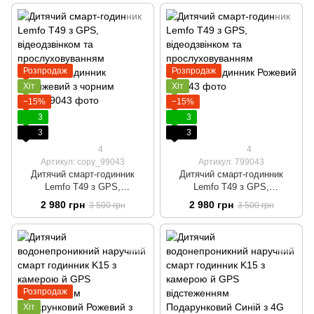
годинник Блакитний
годинник Оранжевий
Розпродаж
Розпродаж
Хіт
Хіт
−15%
−15%
3
3
3
3
4
4
Артикул: copy_99043
Артикул: 799043
Дитячий смарт-годинник
Дитячий смарт-годинник
Lemfo T49 з GPS,
Lemfo T49 з GPS,
відеодзвінком та
відеодзвінком та
2 980 грн
2 980 грн
3 500 грн
3 500 грн
прослуховуванням Розумний
прослуховуванням Розумний
годинник Оранжевий з чорним
годинник Рожевий
Розпродаж
Хіт