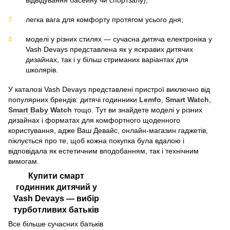
легка вага для комфорту протягом усього дня;
моделі у різних стилях — сучасна дитяча електроніка у
Vash Devays представлена як у яскравих дитячих
дизайнах, так і у більш стриманих варіантах для
школярів.
У каталозі Vash Devays представлені пристрої виключно від
популярних брендів: дитячі годинники
Lemfo
,
Smart Watch
,
Smart Baby Watch
тощо. Тут ви знайдете моделі у різних
дизайнах і форматах для комфортного щоденного
користування, адже Ваш Девайс, онлайн-магазин гаджетів,
піклується про те, щоб кожна покупка була вдалою і
відповідала як естетичним вподобанням, так і технічним
вимогам.
Купити смарт
годинник дитячий у
Vash Devays — вибір
турботливих батьків
Все більше сучасних батьків