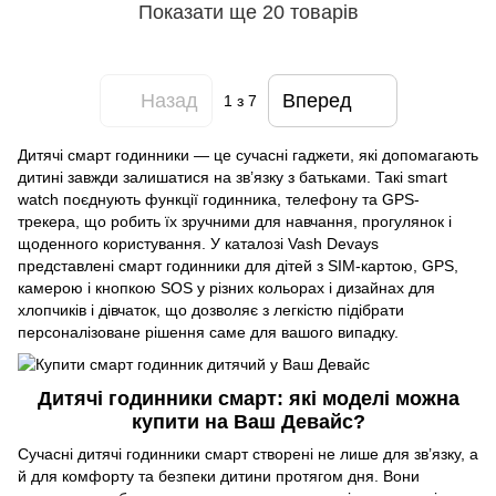
Показати ще 20 товарів
Назад
Вперед
1
з 7
Дитячі смарт годинники — це сучасні гаджети, які допомагають
дитині завжди залишатися на зв’язку з батьками. Такі smart
watch поєднують функції годинника, телефону та GPS-
трекера, що робить їх зручними для навчання, прогулянок і
щоденного користування. У каталозі Vash Devays
представлені смарт годинники для дітей з SIM-картою, GPS,
камерою і кнопкою SOS у різних кольорах і дизайнах для
хлопчиків і дівчаток, що дозволяє з легкістю підібрати
персоналізоване рішення саме для вашого випадку.
Дитячі годинники смарт: які моделі можна
купити на Ваш Девайс?
Сучасні дитячі годинники смарт створені не лише для зв’язку, а
й для комфорту та безпеки дитини протягом дня. Вони