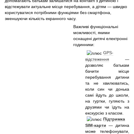
допомагають батькам залишатися на контакті з дитиною і
відстежувати актуальне місце перебування, а дітям — швидко
користуватися потрібними функціями без смартфона,
зменшуючи кількість екранного часу.
Важливі функціональні
можливості, якими
оснащені дитячі електронні
годинники:
GPS-
відстеження
—
дозволяє батькам
бачити місце
перебування дитини
та не хвилюватись,
коли син чи донька
самі йдуть до школи,
на гуртки, гуляють з
друзями чи їдуть на
екскурсію з класом.
Підтримка
SIM-карти
— дитина
може телефонувати,