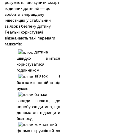
розуміють, що купити смарт
годинник дитячий — це
зробити виправдану
інвестицію у стабільний
зв'язок і безпеку дитину.
Реальні користувачі
відзначають такі переваги
гаджетів:
дитина
швидко вчиться
користуватися
годинником;
зв’язок із
батьками постійно під
рукою;
батьки
завжди знають, де
перебуває дитина, що
допомагає підвищити
безпеку;
компактний
формат зручніший за