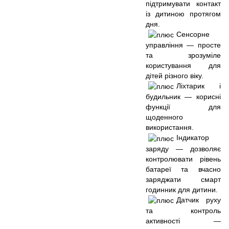
підтримувати контакт
із дитиною протягом
дня.
Сенсорне
управління — просте
та зрозуміле
користування для
дітей різного віку.
Ліхтарик і
будильник — корисні
функції для
щоденного
використання.
Індикатор
заряду — дозволяє
контролювати рівень
батареї та вчасно
заряджати смарт
годинник для дитини.
Датчик руху
та контроль
активності —