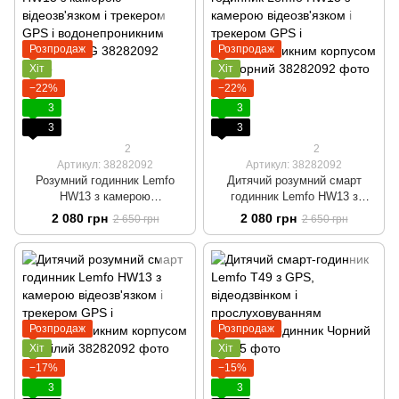
Розпродаж
Розпродаж
Хіт
Хіт
−22%
−22%
3
3
3
3
2
2
Артикул: 38282092
Артикул: 38282092
Розумний годинник Lemfo
Дитячий розумний смарт
HW13 з камерою
годинник Lemfo HW13 з
відеозв'язком і трекером GPS
камерою відеозв'язком і
2 080 грн
2 080 грн
2 650 грн
2 650 грн
і водонепроникним корпусом
трекером GPS і
4G
водонепроникним корпусом
4G Чорний
Розпродаж
Розпродаж
Хіт
Хіт
−17%
−15%
3
3