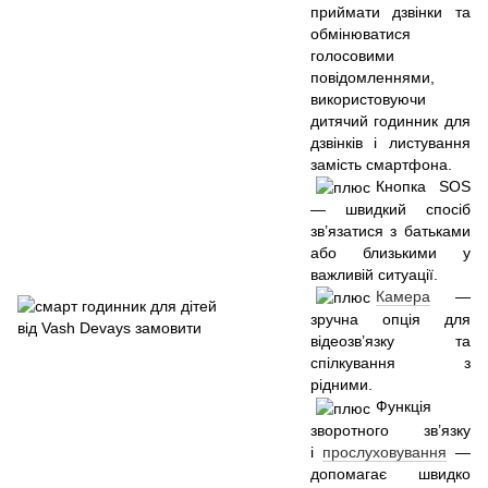
приймати дзвінки та
обмінюватися
голосовими
повідомленнями,
використовуючи
дитячий годинник для
дзвінків і листування
замість смартфона.
Кнопка SOS
— швидкий спосіб
зв’язатися з батьками
або близькими у
важливій ситуації.
Камера
—
зручна опція для
відеозв’язку та
спілкування з
рідними.
Функція
зворотного зв’язку
і
прослуховування
—
допомагає швидко