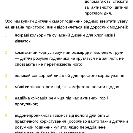
допомагають стежити
за активністю дитини
протягом дня.
Охочим купити дитячий смарт годинник радимо звертати увагу
на дизайн пристрою, який відрізняється від дорослих моделей:
яскраві кольори та сучасний дизайн для хлопчиків і
дівчаток;
компактний корпус і зручний розмір для маленької руки
— дитячі розумні годинники не крутяться на зап’ясті, не
сповзають і не перетискають його;
великий сенсорний дисплей для простого користування;
м’які силіконові ремінці, які комфортно носити щодня;
надійна фіксація ремінця під час активних ігор і
прогулянок;
водонепроникність і захист від вологи для більш
практичного користування (особливо варто такий дитячий
розумний годинник купити, якщо передбачене
відвідування басейну чи спортзалу);