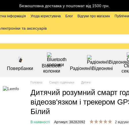
Безкоштовна доставка у поштомат від 1500 грн.
ктна інформація
Угода користувача
Блог
Відгуки про магазин
Публічни
електроніки та аксесуарів
Bluetooth
Са
Повербанки
Радіоняні\Відеоняні
колонки
сек
Головна
Смарт годинники
Дитячі
Дитячий розумний смарт го
відеозв'язком і трекером G
Білий
В наявності
Артикул: 38282092
2 відгуки