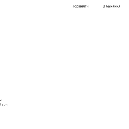
Порівняти
В бажання
И
3 грн