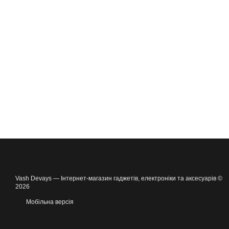
Vash Devays — Інтернет-магазин гаджетів, електроніки та аксесуарів ©
2026
Мобільна версія