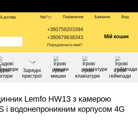
Порівняння
Укр
Рус
Бажання
Вхід
й договір
+380759203394
Мій кошик
+380679638343
Передзвонити вам?
дові
Зарядні
Ігрові
Ігрові
Ігрові
атори
пристрої
мишки
клавіатури
геймпади
динник Lemfo HW13 з камерою
PS і водонепроникним корпусом 4G