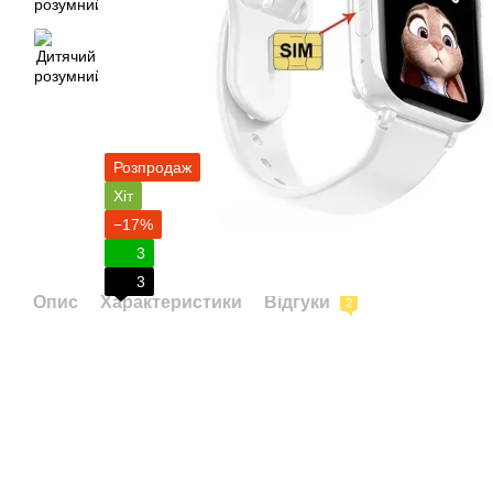
Розпродаж
Хіт
−17%
3
3
Опис
Характеристики
Відгуки
2