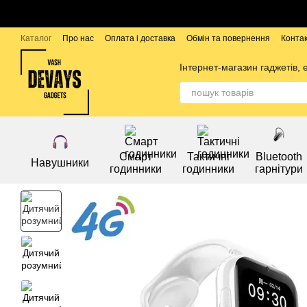
Перейти до основного контенту
Каталог
Про нас
Оплата і доставка
Обмін та повернення
Конта
Бренди
Інтернет-магазин гаджетів, 
Смарт
Тактичні
Bluetooth
Навушники
годинники
годинники
гарнітури