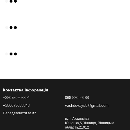
Контактна інформація
+380759203394
068 820-26-88
+380679638343
vashdevays8@gmail.com
Передзвонити вам?
вул. Академіка
Ющенка,5,Вінниця, Вінницька
область,21012