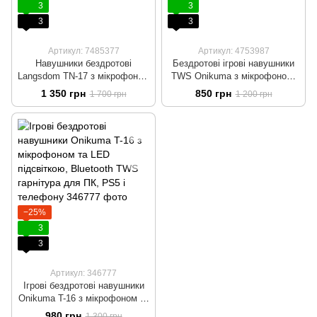
3
3
3
3
Артикул: 7485377
Артикул: 4753987
Навушники бездротові
Бездротові ігрові навушники
Langsdom TN-17 з мікрофоном
TWS Onikuma з мікрофоном,
та активним
геймерські, RGB підсвітка,
1 350 грн
850 грн
1 700 грн
1 200 грн
шумоподавленням Бежевий
активне шумоподавлення, до
20 годин роботи
−25%
3
3
Артикул: 346777
Ігрові бездротові навушники
Onikuma T-16 з мікрофоном та
LED підсвіткою, Bluetooth
980 грн
1 300 грн