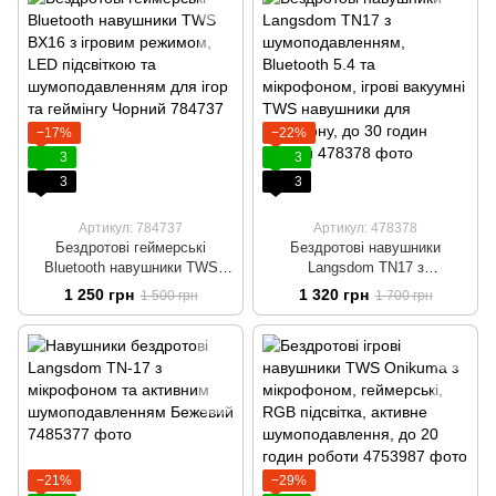
−17%
−22%
3
3
3
3
Артикул: 784737
Артикул: 478378
Бездротові геймерські
Бездротові навушники
Bluetooth навушники TWS
Langsdom TN17 з
BX16 з ігровим режимом, LED
шумоподавленням, Bluetooth
1 250 грн
1 320 грн
1 500 грн
1 700 грн
підсвіткою та
5.4 та мікрофоном, ігрові
шумоподавленням для ігор та
вакуумні TWS навушники для
геймінгу Чорний
телефону, до 30 годин роботи
−21%
−29%