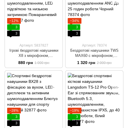
−12%
−34%
3
3
3
3
Артикул: 5837827
Артикул: 78374
Ігрові бездротові навушники
Бездротові навушники TWS
X8 з мікрофоном,
MAX60 с мікрофоном,
шумоподавленням, LED
Bluetooth 5.4 та активним
880 грн
1 320 грн
1 000 грн
2 000 грн
підсвіткою та низькою
шумоподавленням ANC До 25
затримкою Помаранчевий
годин роботи Чорний
−28%
−19%
3
3
3
3