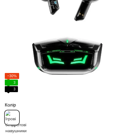
−30%
3
3
Колір