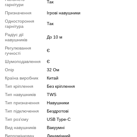
Так
гарнітури
Призначення
Ігрові навушники
Одностороння
Так
гарнітура
Радіус дії
До 10 м
навушників
Регулювання
Є
гучності
Шумоподавлення
Є
Опір
32 Ом
Країна виробник
Китай
Тип кріплення
Без кріплення
Тип навушників
TWS
Тип призначення
Навушники
Тип підключення
Бездротові
Тип роз'єму
USB Type-C
Вид навушників
Вакуумні
Випромінювач
Динамічний