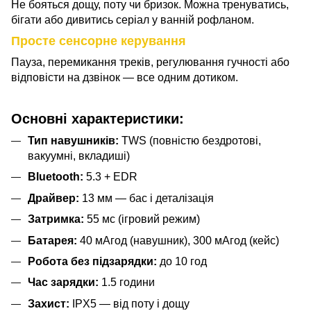
Не бояться дощу, поту чи бризок. Можна тренуватись,
бігати або дивитись серіал у ванній рофланом.
Просте сенсорне керування
Пауза, перемикання треків, регулювання гучності або
відповісти на дзвінок — все одним дотиком.
Основні характеристики:
Тип навушників:
TWS (повністю бездротові,
вакуумні, вкладиші)
Bluetooth:
5.3 + EDR
Драйвер:
13 мм — бас і деталізація
Затримка:
55 мс (ігровий режим)
Батарея:
40 мАгод (навушник), 300 мАгод (кейс)
Робота без підзарядки:
до 10 год
Час зарядки:
1.5 години
Захист:
IPX5 — від поту і дощу