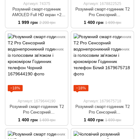
Артикул: 74375
Артикул: 1678822525
Розумний смарт-годинник
Розумний смарт-годинник T2
AMOLED Full HD екран +2
Pro Сенсорний
додаткові ремінці в комплекті
водонепроникний годинник із
1 999 грн
1 400 грн
2 200 грн
1 699 грн
Чорний
голосовим зв'язком і
крокоміром Годинник телефон
Золотий
−18%
−18%
Артикул: 1679644190
Артикул: 1679675718
Розумний смарт-годинник T2
Розумний смарт-годинник T2
Pro Сенсорний
Pro Сенсорний
водонепроникний годинник із
водонепроникний годинник із
1 400 грн
1 400 грн
1 699 грн
1 699 грн
голосовим зв'язком і
голосовим зв'язком і
крокоміром Годинник телефон
крокоміром Годинник телефон
Чорний
Білий