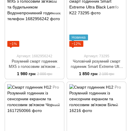
Новинка
−1%
−12%
Артикул: 1682956242
Артикул: 73295
Розумний смарт годинник
Чоловічий розумний смарт
MX5 з голосовим зв'язком та
годинник Smart Extreme Ultra
будильником
Black Lemfo K22
1 980 грн
1 850 грн
2 000 грн
2 100 грн
Водонепроникний годинник
телефон