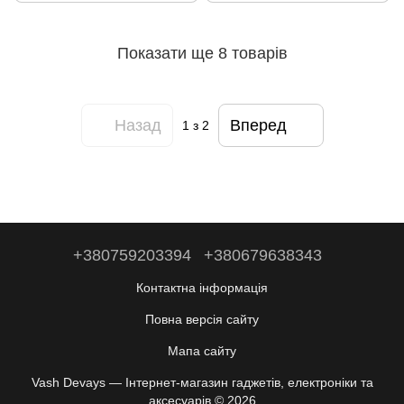
зв'язком Чорний
Показати ще 8 товарів
Назад
Вперед
1
з 2
+380759203394
+380679638343
Контактна інформація
Повна версія сайту
Мапа сайту
Vash Devays — Інтернет-магазин гаджетів, електроніки та
аксесуарів © 2026