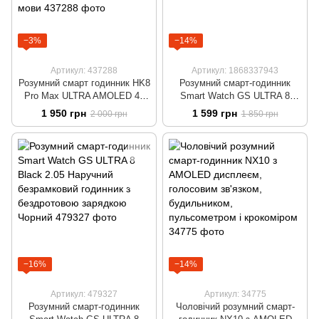
−3%
−14%
Артикул: 437288
Артикул: 1868337943
Розумний смарт годинник HK8
Розумний смарт-годинник
Pro Max ULTRA AMOLED 49
Smart Watch GS ULTRA 8
mm Наручний безрамковий
Наручний безрамковий
1 950 грн
1 599 грн
2 000 грн
1 850 грн
годинник з бездротовою
годинник із бездротовою
зарядкою та підтримкою
зарядкою
української мови
−16%
−14%
Артикул: 479327
Артикул: 34775
Розумний смарт-годинник
Чоловічий розумний смарт-