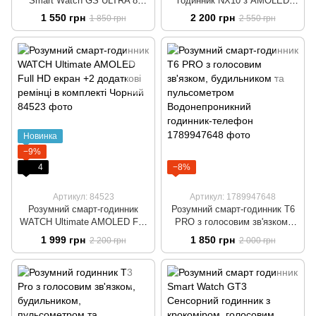
Smart Watch GS ULTRA 8
годинник NX10 з AMOLED
Black 2.05 Наручний
дисплеєм, голосовим
1 550 грн
2 200 грн
1 850 грн
2 550 грн
безрамковий годинник з
зв'язком, будильником,
бездротовою зарядкою
пульсометром і крокоміром
Чорний
Новинка
−9%
4
−8%
Артикул: 84523
Артикул: 1789947648
Розумний смарт-годинник
Розумний смарт-годинник T6
WATCH Ultimate AMOLED Full
PRO з голосовим зв'язком,
HD екран +2 додаткові ремінці
будильником та
1 999 грн
1 850 грн
2 200 грн
2 000 грн
в комплекті Чорний
пульсометром
Водонепроникний годинник-
телефон