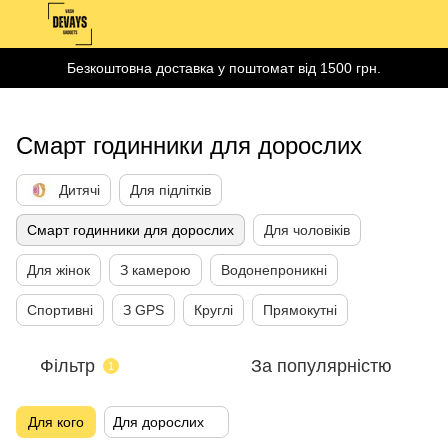
Безкоштовна доставка у поштомат від 1500 грн.
Смарт годинники для дорослих
Дитячі
Для підлітків
Смарт годинники для дорослих
Для чоловіків
Для жінок
З камерою
Водонепроникні
Спортивні
З GPS
Круглі
Прямокутні
Фільтр
За популярністю
1
Для кого
Для дорослих