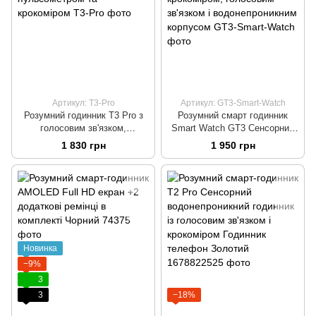
Артикул: T3-Pro
Артикул: GT3-Smart-Watch
Розумний годинник T3 Pro з
Розумний смарт годинник
голосовим зв'язком,
Smart Watch GT3 Сенсорний
будильником, пульсометром
годинник з крокоміром,
1 830 грн
1 950 грн
та крокоміром
голосовим зв'язком і
водонепроникним корпусом
Новинка
−9%
3
3
−18%