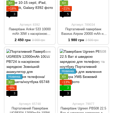
Хіт
Хіт
−18%
−21%
3
5
Артикул: 8392
Артикул: 789034
Павербанк Anker 533 10000
Портативний павербанк
mAh 30W з наскрізною
Baseus Airpow 20000 mAh на
зарядкою та індикатором
20W 3A з технологією
2 450 грн
1 980 грн
3 000 грн
2 500 грн
заряду Зовнішній акумулятор
QC3.0+PD3.0 із наскрізною
для телефонів Power IQ 3.0
зарядкою, + кабель у
для iPhone 10-15 серії, iPad,
комплекті Чорний
MacBook, Galaxy
Новинка
Новинка
Хіт
Хіт
−13%
−8%
3
3
3
Артикул: 65748
Артикул: 79977
Портативний Павербанк
Павербанк Ugreen PB508 22.5
UGREEN 12000mAh 100W
Ват зі швидкою зарядкою для