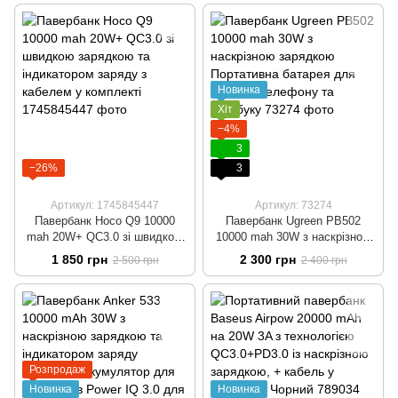
швидкого заряджання
Павербанк
Новинка
Хіт
−4%
3
−26%
3
Артикул: 1745845447
Артикул: 73274
Павербанк Hoco Q9 10000
Павербанк Ugreen PB502
mah 20W+ QC3.0 зі швидкою
10000 mah 30W з наскрізною
зарядкою та індикатором
зарядкою Портативна батарея
1 850 грн
2 300 грн
2 500 грн
2 400 грн
заряду з кабелем у комплекті
для зарядки телефону та
ноутбуку
Розпродаж
Новинка
Новинка