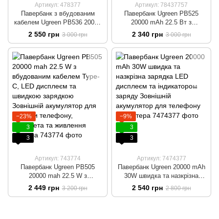
Артикул: 478377
Артикул: 78437757
Павербанк з вбудованим
Павербанк Ugreen PB525
кабелем Ugreen PB536 20000
20000 mAh 22.5 Вт з
mAh 45W з індикатором
вбудованим кабелем Type-C,
2 550 грн
2 340 грн
3 000 грн
3 000 грн
заряду та швидкою і
швидкою наскрізною
наскрізною зарядкою
зарядкою та LED дисплеєм
−23%
−9%
3
3
3
3
Артикул: 743774
Артикул: 7474377
Павербанк Ugreen PB505
Павербанк Ugreen 20000 mAh
20000 mah 22.5 W з
30W швидка та назкрізна
вбудованим кабелем Type-C,
зарядка LED дисплеєм та
2 449 грн
2 540 грн
3 200 грн
2 800 грн
LED дисплеєм та швидкою
індикатором заряду Зовнішній
зарядкою Зовнішній
акумулятор для телефону та
акумулятор для зарядки
роутера