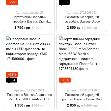
−27%
3
Артикул: baseus-15
Артикул: 1728098643
Портативний зарядний
Портативний зарядний
павербанк Baseus Digital
павербанк Baseus Bipow
display 10000 mAh 15 W, LED-
Digital Display 30000 mAh на
1 750 грн
2 850 грн
2 400 грн
3 300 грн
дисплей + кабель в комплекті
20 W, LED-дисплей + кабель
−28%
4
−11%
Артикул: 1715866061
Артикул: 1726501130
Павербанк Baseus Adaman на
Портативний зарядний
22.5 Ват 20000 mAh з LED-
пристрій Baseus Power Bank
дисплеєм та індикатором
20000 mAh Adaman Metal 65
1 950 грн
2 850 грн
2 700 грн
3 200 грн
заряда УМБ
W Black з підтримкою