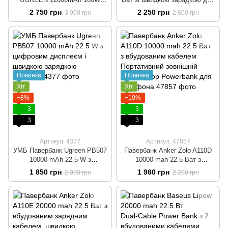
PB724 із наскрізною зарядкою
телефону та ноутбуку
2 750 грн
2 250 грн
3 000 грн
2 600 грн
Зовнішній акамулятор для
Портативний powerbank для
заряджання телефона/
живлення роутера УМБ
планшета/ноутбука
Бежевий
Новинка
Новинка
Хіт
Хіт
−8%
−10%
3
3
3
3
Артикул: 4377
Артикул: 47857
УМБ Павербанк Ugreen PB507
Павербанк Anker Zolo A110D
10000 mAh 22.5 W з
10000 mah 22.5 Ват з
цифровим дисплеєм і
вбудованим кабелем
1 850 грн
1 980 грн
2 000 грн
2 200 грн
швидкою зарядкою Бежевий
Портативний зовнішній
акумулятор Powerbank для
телефона