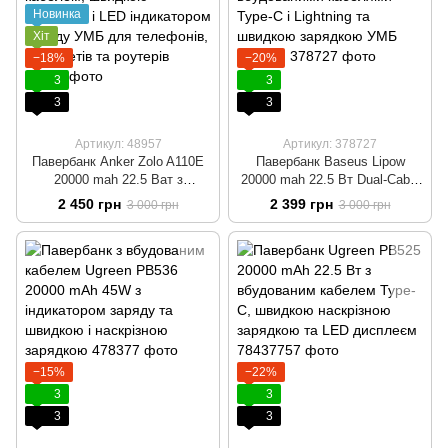
Новинка
Хіт
−18%
−20%
3
3
3
3
Артикул: 48957
Артикул: 378727
Павербанк Anker Zolo A110E
Павербанк Baseus Lipow
20000 mah 22.5 Ват з
20000 mah 22.5 Вт Dual‑Cable
вбудованим зарядним
Power Bank з 2 вбудованими
2 450 грн
2 399 грн
3 000 грн
3 000 грн
кабелем, швидкою зарядкою і
кабелями Type-C і Lightning та
LED індикатором заряду УМБ
швидкою зарядкою УМБ
для телефонів, планшетів та
Чорний
роутерів
−15%
−22%
3
3
3
3