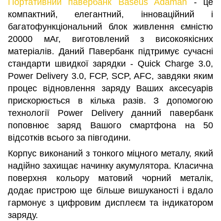
Портативний павербанк Baseus Adaman
- це
компактний, елегантний, інноваційний і
багатофункціональний блок живлення ємністю
20000 мАг, виготовлений з високоякісних
матеріалів. Даний Павербанк підтримує сучасні
стандарти швидкої зарядки - Quick Charge 3.0,
Power Delivery 3.0, FCP, SCP, AFC, завдяки яким
процес відновлення заряду Ваших аксесуарів
прискорюється в кілька разів. З допомогою
технології Power Delivery данний павербанк
поповнює заряд Вашого смартфона на 50
відсотків всього за півгодини.
Корпус виконаний з тонкого міцного металу, який
надійно захищає начинку акумулятора. Класична
поверхня кольору матовий чорний металік,
додає пристрою ще більше вишуканості і вдало
гармонує з цифровим дисплеєм та індикатором
заряду.