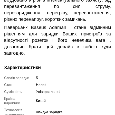
вбудовано 9 рівнів інтелектуального захисту: від
перевантаження по силі струму,
перезарядження, перегріву, перевантаження,
різних перенапруг, коротких замикань.
Павербанк Baseus Adaman - стане відмінним
рішенням для зарядки Ваших пристроїв за
відсутності розеток і його невелика вага ,
дозволяє брати цей девайс з собою куди
завгодно.
Характеристики
Слотів зарядки
5
Стан
Новий
Сумісність
Універсальний
Країна
Китай
виробник
Технологія
швидка зарядка
заряджання