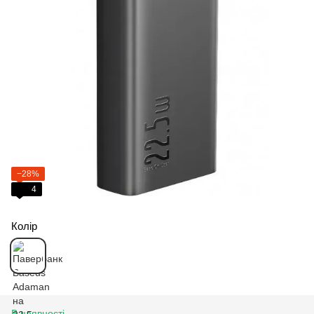
−28%
4
Колір
В наявності