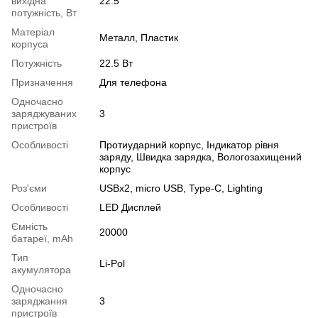
вихідна
22.5
потужність, Вт
Матеріал
Металл, Пластик
корпуса
Потужність
22.5 Вт
Призначення
Для телефона
Одночасно
заряджуваних
3
пристроїв
Особливості
Протиударний корпус, Індикатор рівня
заряду, Швидка зарядка, Вологозахищений
корпус
Роз'єми
USBx2, micro USB, Type-C, Lighting
Особливості
LED Дисплей
Ємність
20000
батареї, mAh
Тип
Li-Pol
акумулятора
Одночасно
заряджання
3
пристроїв