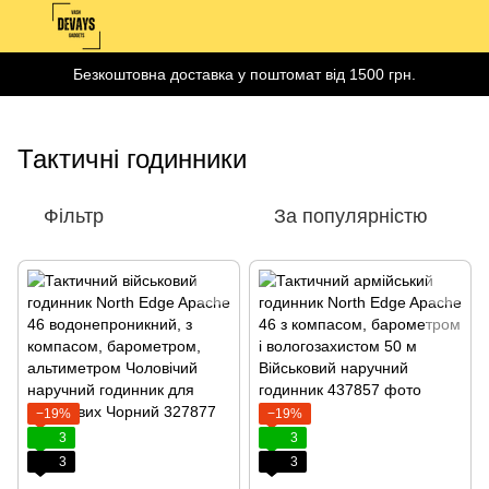
Безкоштовна доставка у поштомат від 1500 грн.
Тактичні годинники
Фільтр
За популярністю
−19%
−19%
3
3
3
3