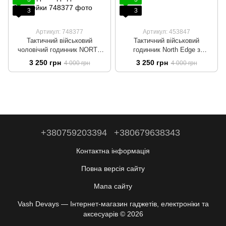
3
3
Артикул: 748377
Артикул: 453847
Тактичний військовий
Тактичний військовий
чоловічий годинник NORTH
годинник North Edge з
EDGE з компасом,
компасом, армійський
3 250 грн
3 250 грн
4 000 грн
4 000 грн
альтиметром і барометром,
наручний водонепроникний
ударостійкий автономний
годинник Хакі
годинник для військових,
туризму та походів, робота до
365 днів від однієї батарейки
+380759203394
+380679638343
Контактна інформація
Повна версія сайту
Мапа сайту
Vash Devays — Інтернет-магазин гаджетів, електроніки та
аксесуарів © 2026