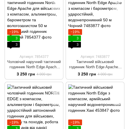
−19%
−19%
3
3
3
3
Артикул: 7854377
Артикул: 7483877
Чоловічий наручний тактичний
Тактичний військовий
годинник North Edge Apache
годинник North Edge Apache з
для військових з компасом,
компасом і барометром,
3 250 грн
3 250 грн
4 000 грн
4 000 грн
альтиметром, барометром та
ударостійкий,
вологозахистом 50 м
водонепроникний 50 м Чорний
Армійський годинник Зелений
−19%
−19%
3
3