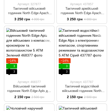
Артикул: 327877
Артикул: 437857
Тактичний військовий
Тактичний армійський
годинник North Edge Apache
годинник North Edge Apache
46 водонепроникний, з
46 з компасом, барометром і
3 250 грн
3 250 грн
4 000 грн
4 000 грн
компасом, барометром,
вологозахистом 50 м
альтиметром Чоловічий
Військовий наручний годинник
наручний годинник для
військових Чорний
−14%
−14%
3
3
3
3
Артикул: 468377
Артикул: 437787
Військовий тактичний
Тактичний водостійкий
годинник North Edge Apls для
військовий годинник North
військових з компасом,
Edge Alps з електронним
2 150 грн
2 150 грн
2 500 грн
2 500 грн
крокоміром та вологозахистом
компасом, спортивними
5 ATM Зелений
режимами та водозахистом 5
ATM Сірий