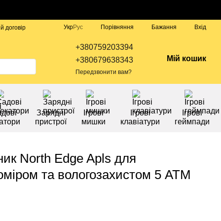
Порівняння
Укр
Рус
Бажання
Вхід
й договір
+380759203394
Мій кошик
+380679638343
Передзвонити вам?
дові
Зарядні
Ігрові
Ігрові
Ігрові
атори
пристрої
мишки
клавіатури
геймпади
ик North Edge Apls для
коміром та вологозахистом 5 ATM