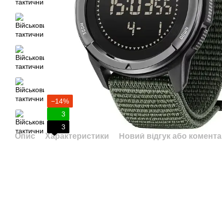
−14%
3
3
Опис
Характеристики
Новий відгук або комент