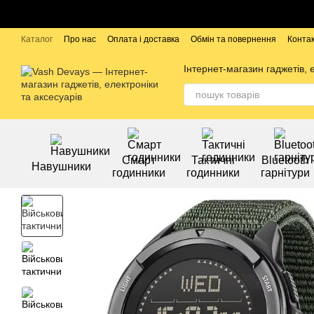
Перейти до основного контенту
Каталог
Про нас
Оплата і доставка
Обмін та повернення
Конта
Бренди
Інтернет-магазин гаджетів, 
Смарт
Тактичні
Bluetooth
Навушники
годинники
годинники
гарнітури