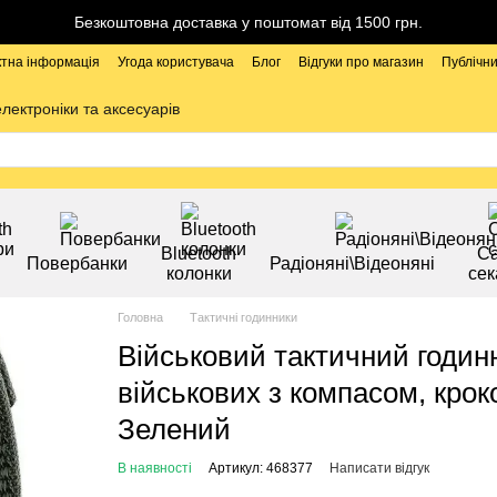
Безкоштовна доставка у поштомат від 1500 грн.
ктна інформація
Угода користувача
Блог
Відгуки про магазин
Публічни
електроніки та аксесуарів
Bluetooth
Са
Повербанки
Радіоняні\Відеоняні
колонки
сек
Головна
Тактичні годинники
Військовий тактичний годинн
військових з компасом, кро
Зелений
В наявності
Артикул: 468377
Написати відгук