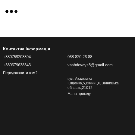
Контактна інформація
+380759203394
068 820-26-88
+380679638343
vashdevays8@gmail.com
Передзвонити вам?
вул. Академіка
Ющенка,5,Вінниця, Вінницька
область,21012
Мапа проїзду