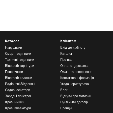
Каталог
Клієнтам
Навушники
Вхід до кабінету
Смарт годинники
Каталог
Тактичні годинники
Про нас
Bluetooth гарнітури
Оплата і доставка
Повербанки
Обмін та повернення
Bluetooth колонки
Контактна інформація
Радіоняні\Відеоняні
Угода користувача
Садові секатори
Блог
Зарядні пристрої
Відгуки про магазин
Ігрові мишки
Публічний договір
Ігрові клавіатури
Бренди