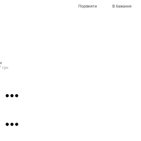
Порівняти
В бажання
И
7 грн