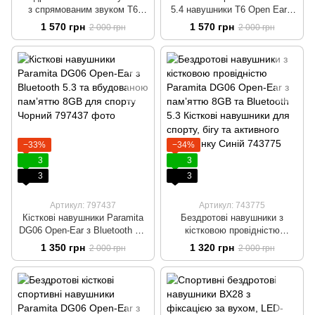
з спрямованим звуком T6
5.4 навушники T6 Open Ear з
Open Ear з шумоподавленням
спрямованим звуком,
1 570 грн
1 570 грн
2 000 грн
2 000 грн
ENC та дужкою за вухо До 50
активним шумоподавленням
годин роботи Чорний
та вологозахистом IPX5
Бежевий
−33%
−34%
3
3
3
3
Артикул: 797437
Артикул: 743775
Кісткові навушники Paramita
Бездротові навушники з
DG06 Open-Ear з Bluetooth 5.3
кістковою провідністю
та вбудованою памʼяттю 8GB
Paramita DG06 Open-Ear з
1 350 грн
1 320 грн
2 000 грн
2 000 грн
для спорту Чорний
памʼяттю 8GB та Bluetooth 5.3
Кісткові навушники для
спорту, бігу та активного
відпочинку Синій