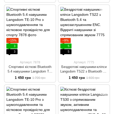
підсвіткою Спортивні
Кісткові Bluetooth навушники
навушники для бігу,
тренувань і активного
відпочинку Синій
−15%
−9%
3
5
3
5
Артикул: 7878
Артикул: 7775
Спортивні кісткові Bluetooth
Бездротові навушники-кліпси
5.4 навушники Langsdom TE-
Langsdom TS22 з Bluetooth 5.4
10 Pro з шумоподавленням та
та шумозаглушенням ENC.
1 450 грн
1 450 грн
1 700 грн
1 600 грн
кістковою провідністю для
Відкриті навушники зі
спорту
спрямованим звуком