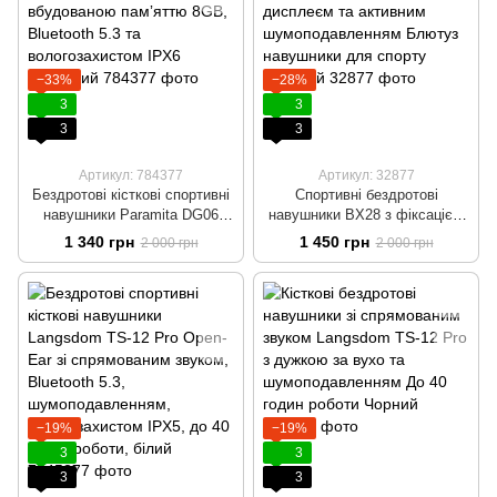
−33%
−28%
3
3
3
3
Артикул: 784377
Артикул: 32877
Бездротові кісткові спортивні
Спортивні бездротові
навушники Paramita DG06
навушники BX28 з фіксацією
Open-Ear з вбудованою
за вухом, LED-дисплеєм та
1 340 грн
1 450 грн
2 000 грн
2 000 грн
памʼяттю 8GB, Bluetooth 5.3
активним шумоподавленням
та вологозахистом IPX6
Блютуз навушники для
Червоний
спорту Рожевий
−19%
−19%
3
3
3
3