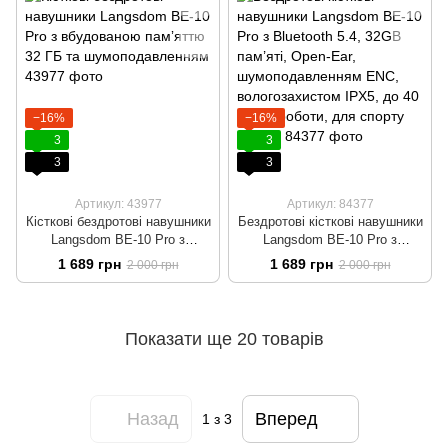
−16%
−16%
3
3
3
3
Артикул: 43977
Артикул: 84377
Кісткові бездротові навушники
Бездротові кісткові навушники
Langsdom BE-10 Pro з
Langsdom BE-10 Pro з
вбудованою памʼяттю 32 ГБ
Bluetooth 5.4, 32GB пам’яті,
1 689 грн
1 689 грн
2 000 грн
2 000 грн
та шумоподавленням
Open-Ear, шумоподавленням
ENC, вологозахистом IPX5,
до 40 годин роботи, для
спорту Бежеві
Показати ще 20 товарів
Назад
Вперед
1
з 3