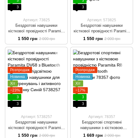
3
3
3
3
Артикул: 73825
Артикул: 573825
Бездротові навушники
Бездротові навушники
кісткової провідності Paramita
кісткової провідності Paramita
DV68 з Bluetooth 5.3 та RGB
DV68 з Bluetooth 5.3 та RGB
1 550 грн
1 550 грн
2 000 грн
2 000 грн
підсвіткою Спортивні
підсвіткою Спортивні
навушники для бігу,
навушники для бігу,
тренувань і активного
тренувань і активного
відпочинку
відпочинку Сіро-оранжевий
Розпродаж
Розпродаж
Новинка
Новинка
Хіт
Хіт
−23%
−17%
3
3
3
3
Артикул: 5738257
Артикул: 78357
Бездротові навушники
Бездротові спортивні
кісткової провідності Paramita
навушники з кістковою
DV68 з Bluetooth 5.3 та RGB
провідністю Paramita R8
1 550 грн
1 669 грн
2 000 грн
2 000 грн