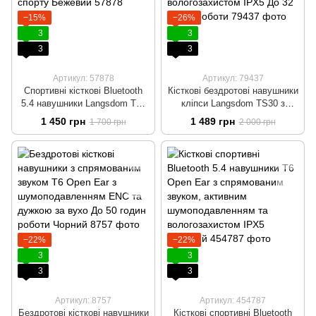
−15%
−26%
3
3
3
3
Артикул: 57878
Артикул: 79437
Спортивні кісткові Bluetooth
Кісткові бездротові навушники
5.4 навушники Langsdom TE-
кліпси Langsdom TS30 з
10 Pro з шумоподавленням та
спрямованим звуком,
1 450 грн
1 489 грн
1 700 грн
2 000 грн
кістковою провідністю для
активним шумоподавленням
спорту Бежевий
та вологозахистом IPX5 До 32
годин роботи
−22%
−22%
3
3
3
3
Артикул: 8757
Артикул: 454787
Бездротові кісткові навушники
Кісткові спортивні Bluetooth