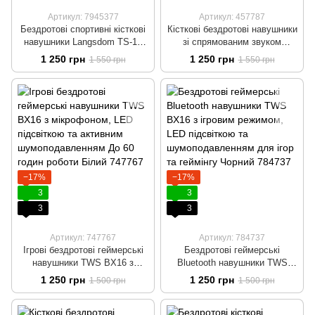
Артикул: 7945377
Артикул: 457787
Бездротові спортивні кісткові
Кісткові бездротові навушники
навушники Langsdom TS-12
зі спрямованим звуком
Pro Open-Ear зі спрямованим
Langsdom TS-12 Pro з дужкою
1 250 грн
1 250 грн
1 550 грн
1 550 грн
звуком, Bluetooth 5.3,
за вухо та шумоподавленням
шумоподавленням,
До 40 годин роботи Чорний
вологозахистом IPX5, до 40
годин роботи, білий
−17%
−17%
3
3
3
3
Артикул: 747767
Артикул: 784737
Ігрові бездротові геймерські
Бездротові геймерські
навушники TWS BX16 з
Bluetooth навушники TWS
мікрофоном, LED підсвіткою
BX16 з ігровим режимом, LED
1 250 грн
1 250 грн
1 500 грн
1 500 грн
та активним
підсвіткою та
шумоподавленням До 60
шумоподавленням для ігор та
годин роботи Білий
геймінгу Чорний