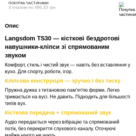
ПОКУПКА ЧАСТИНАМИ
3 платежі по 496.33 грн
Опис
Langsdom TS30 — кісткові бездротові
навушники-кліпси зі спрямованим
звуком
Комфорт, стиль і чистий звук — навіть без вставляння у
вухо. Для спорту, роботи, ігор.
Кліпсова конструкція — зручно і без тиску
Пружна дужка з титановою пам’яттю форми. Легко
тримається на вусі. Не давить. Підходить для більшості
типів вух.
Кісткова передача + спрямований звук
Аудіо передається через вібрацію та спрямований
потік, без перекриття слухового каналу. Оточуючі
майже нічого не чують.