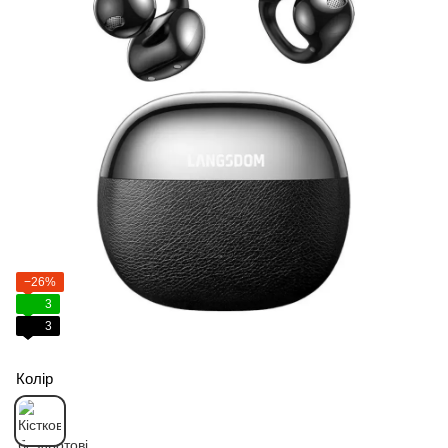
−26%
3
3
Колір