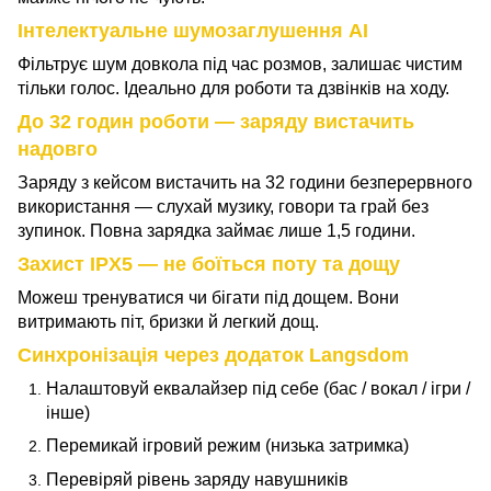
Інтелектуальне шумозаглушення AI
Фільтрує шум довкола під час розмов, залишає чистим
тільки голос. Ідеально для роботи та дзвінків на ходу.
До 32 годин роботи — заряду вистачить
надовго
Заряду з кейсом вистачить на 32 години безперервного
використання — слухай музику, говори та грай без
зупинок. Повна зарядка займає лише 1,5 години.
Захист IPX5 — не боїться поту та дощу
Можеш тренуватися чи бігати під дощем. Вони
витримають піт, бризки й легкий дощ.
Синхронізація через додаток Langsdom
Налаштовуй еквалайзер під себе (бас / вокал / ігри /
інше)
Перемикай ігровий режим (низька затримка)
Перевіряй рівень заряду навушників