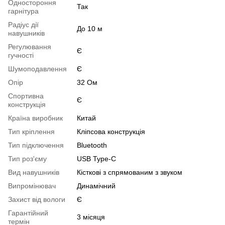
Одностороння
Так
гарнітура
Радіус дії
До 10 м
навушників
Регулювання
Є
гучності
Шумоподавлення
Є
Опір
32 Ом
Спортивна
Є
конструкція
Країна виробник
Китай
Тип кріплення
Кліпсова конструкція
Тип підключення
Bluetooth
Тип роз'єму
USB Type-C
Вид навушників
Кісткові з спрямованим з звуком
Випромінювач
Динамічний
Захист від вологи
Є
Гарантійний
3 місяця
термін