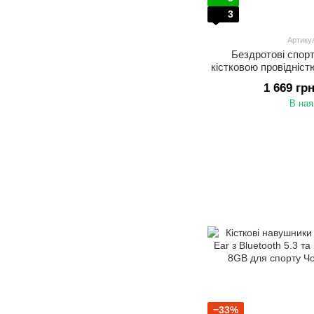
3
Артику
Бездротові спор
кістковою провідніст
Bluetooth
1 669 гр
В ная
−33%