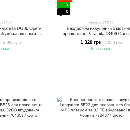
3
3
: 797437
Артикул: 743775
 Paramita DG06 Open-
Бездротові навушники з кістко
та вбудованою памʼяттю
провідністю Paramita DG06 Open-
орту Чорний
памʼяттю 8GB та Bluetooth 5.3 Кіс
н
1 320 грн
2 000 грн
2 000 грн
навушники для спорту, бігу та акт
вності
В наявності
відпочинку Синій