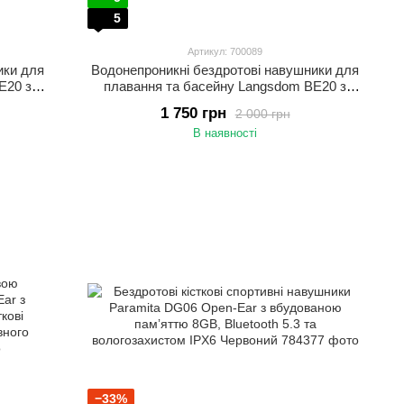
5
Артикул: 700089
ики для
Водонепроникні бездротові навушники для
E20 з
плавання та басейну Langsdom BE20 з
рний
вбудованою пам'яттю 32 ГБ Сірий з жовтим
1 750 грн
2 000 грн
В наявності
−33%