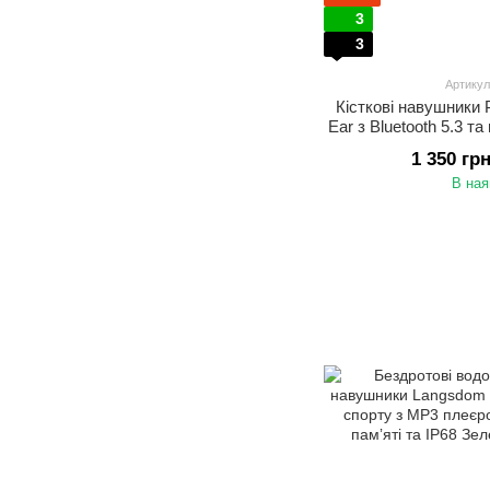
3
3
Артикул
Кісткові навушники
Ear з Bluetooth 5.3 
8GB для сп
1 350 гр
В ная