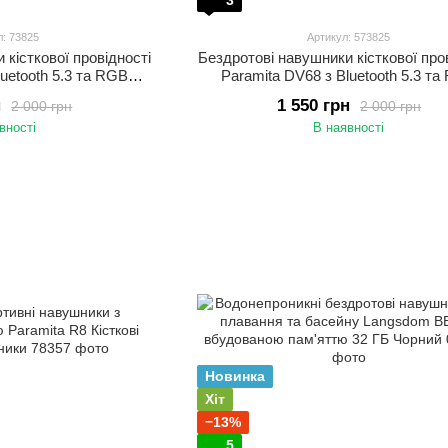
3
л: 73825
Артикул: 573825
 кісткової провідності
Бездротові навушники кісткової про
luetooth 5.3 та RGB
Paramita DV68 з Bluetooth 5.3 т
і навушники для бігу,
підсвіткою Спортивні навушники дл
н
1 550 грн
2 000 грн
2 000 грн
ивного відпочинку
тренувань і активного відпочинку 
вності
В наявності
оранжевий
Новинка
Хіт
−13%
5