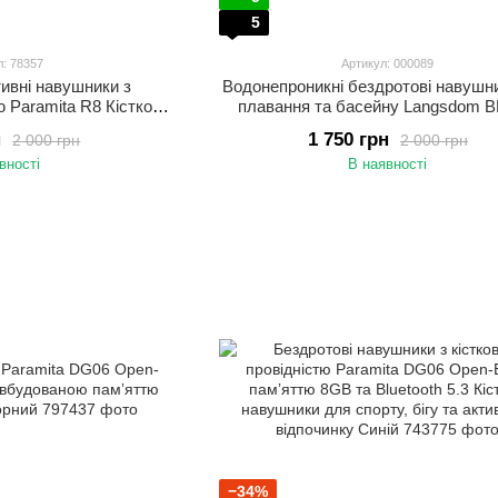
5
л: 78357
Артикул: 000089
тивні навушники з
Водонепроникні бездротові навушн
ю Paramita R8 Кісткові
плавання та басейну Langsdom B
 навушники
вбудованою пам'яттю 32 ГБ Чо
н
1 750 грн
2 000 грн
2 000 грн
вності
В наявності
−34%