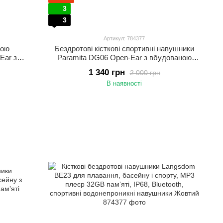
3
3
Артикул: 784377
вою
Бездротові кісткові спортивні навушники
Ear з
Paramita DG06 Open-Ear з вбудованою
ткові
памʼяттю 8GB, Bluetooth 5.3 та
1 340 грн
2 000 грн
ивного
вологозахистом IPX6 Червоний
В наявності