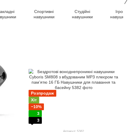
акладні
Спортивні
Студійні
Ігрові
вушники
навушники
навушники
навушники
Розпродаж
Хіт
−10%
3
3
Артикул: 5382