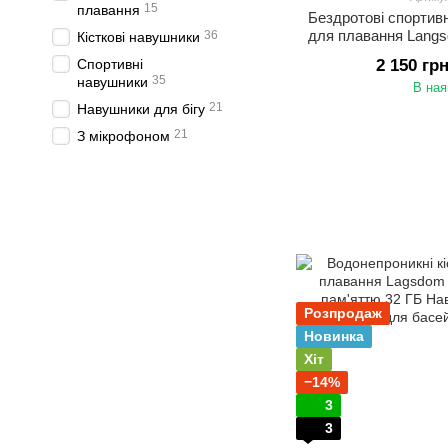
15
плавання
Бездротові спортивн
для плавання Lang
36
Кісткові навушники
вбудованою пам
Спортивні
2 150 гр
35
навушники
В ная
21
Навушники для бігу
21
З мікрофоном
Розпродаж
Новинка
Хіт
−14%
3
3