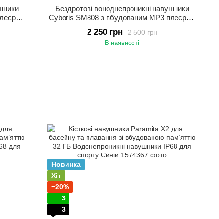
шники
Бездротові воноднепроникні навушники
плеєром
Cyboris SM808 з вбудованим MP3 плеєром
лавання
та памʼятю 16 ГБ Навушники для плавання
2 250 грн
2 500 грн
та басейну
В наявності
Новинка
Хіт
−20%
3
3