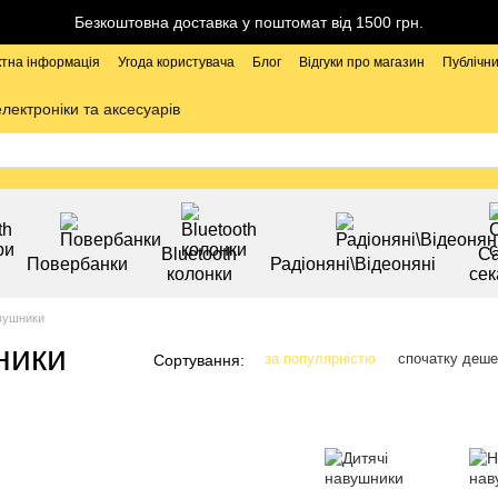
Безкоштовна доставка у поштомат від 1500 грн.
ктна інформація
Угода користувача
Блог
Відгуки про магазин
Публічни
електроніки та аксесуарів
Bluetooth
Са
Повербанки
Радіоняні\Відеоняні
колонки
сек
авушники
ники
за популярністю
спочатку деш
Сортування: