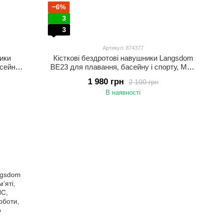
−6%
3
3
Артикул: 874377
ники
Кісткові бездротові навушники Langsdom
сейну з
BE23 для плавання, басейну і спорту, MP3
памʼяті
плеєр 32GB памʼяті, IP68, Bluetooth,
1 980 грн
2 100 грн
спортивні водонепроникні навушники
В наявності
Жовтий