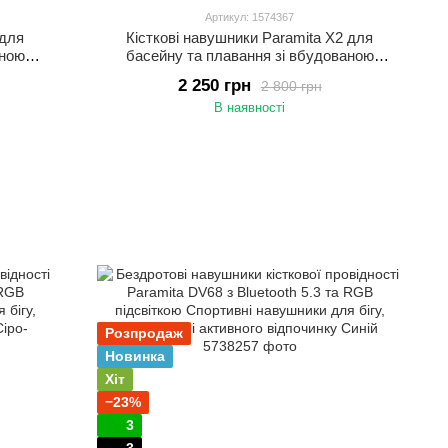
Артикул: 1574367
 для
Кісткові навушники Paramita X2 для
аною
басейну та плавання зі вбудованою
вушники
пам’яттю 32 ГБ Водонепроникні навушники
2 250 грн
2 800 грн
IP68 для спорту Синій
В наявності
Розпродаж
Новинка
Хіт
−23%
3