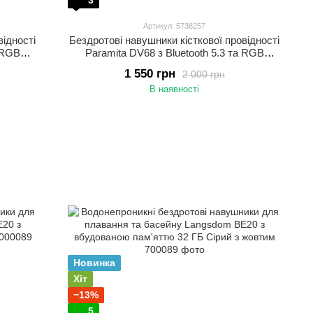
3
Артикул: 5738257
відності
Бездротові навушники кісткової провідності
а RGB
Paramita DV68 з Bluetooth 5.3 та RGB
я бігу,
підсвіткою Спортивні навушники для бігу,
1 550 грн
2 000 грн
Сіро-
тренувань і активного відпочинку Синій
В наявності
Новинка
Хіт
−13%
5