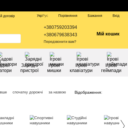
Порівняння
Укр
Рус
Бажання
Вхід
й договір
+380759203394
Мій кошик
+380679638343
Передзвонити вам?
дові
Зарядні
Ігрові
Ігрові
Ігрові
атори
пристрої
мишки
клавіатури
геймпади
Відображення:
евше
спочатку дорожчі
за назвою