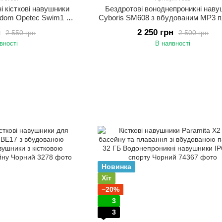
і кісткові навушники
Бездротові воноднепроникні наву
sdom Opetec Swim1 з
Cyboris SM608 з вбудованим MP3 
'яттю 32G Чорні
та памʼятю 16 ГБ Навушники для п
н
2 250 грн
2 550 грн
2 500 грн
та басейну
вності
В наявності
Новинка
Хіт
−20%
3
3