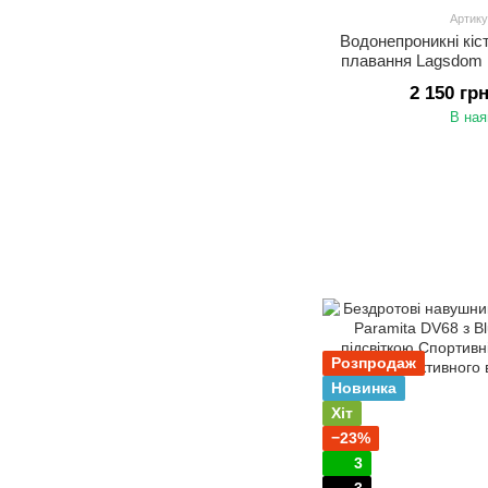
Артику
Водонепроникні кіс
плавання Lagsdom
пам'яттю 32 ГБ На
2 150 гр
провідністю дл
В ная
Розпродаж
Новинка
Хіт
−23%
3