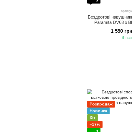
3
Артику
Бездротові навушники
Paramita DV68 з B
підсвіткою Спортивн
1 550 гр
тренувань і акт
В ная
Розпродаж
Новинка
Хіт
−17%
3