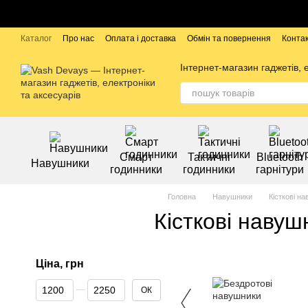
Перейти до основного контенту
Каталог
Про нас
Оплата і доставка
Обмін та повернення
Конта
Бренди
Інтернет-магазин гаджетів, 
Смарт
Тактичні
Bluetooth
Навушники
годинники
годинники
гарнітури
Головна
Навушники
Кісткові н
Кісткові навуш
Ціна, грн
Від Ціна, грн
До Ціна, грн
ОК