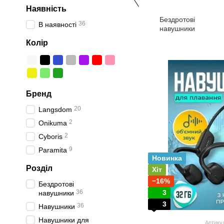
Наявність
Бездротові
36
В наявності
навушники
Колір
Бренд
20
Langsdom
2
Onikuma
2
Cyboris
9
Paramita
Новинка
Розділ
Хіт
−16%
Бездротові
36
3
навушники
3
36
Навушники
Навушники для
Артику