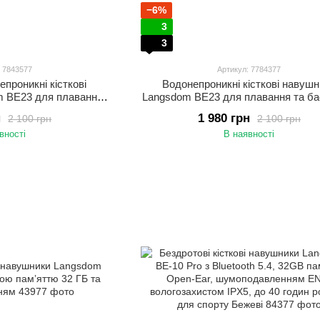
−6%
3
3
: 7843577
Артикул: 7784377
епроникні кісткові
Водонепроникні кісткові навуш
m BE23 для плавання
Langsdom BE23 для плавання та ба
єром, 32GB вбудованої
MP3 плеєром та 32 ГБ вбудованої 
н
1 980 грн
2 100 грн
2 100 грн
IP68 Зелений
Чорний
вності
В наявності