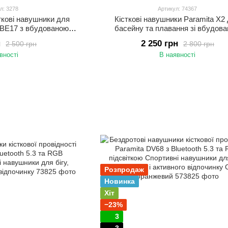
л: 3278
Артикул: 74367
ткові навушники для
Кісткові навушники Paramita X2
 BE17 з вбудованою
басейну та плавання зі вбудов
вушники з кістковою
пам’яттю 32 ГБ Водонепроникні на
н
2 250 грн
2 500 грн
2 800 грн
я басейну Чорний
IP68 для спорту Чорний
вності
В наявності
Розпродаж
Новинка
Хіт
−23%
3