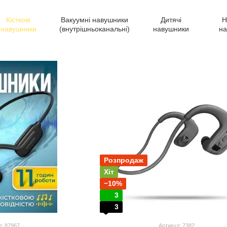
Кісткові
Вакуумні навушники
Дитячі
Н
навушники
(внутрішньоканальні)
навушники
на
Розпродаж
Хіт
−10%
3
3
л: 87967
Артикул: 7382