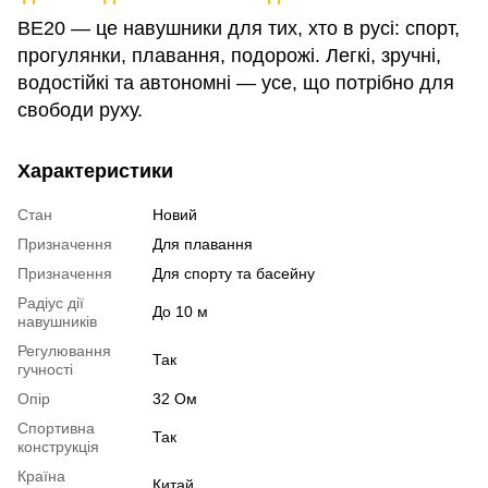
BE20 — це навушники для тих, хто в русі: спорт,
прогулянки, плавання, подорожі. Легкі, зручні,
водостійкі та автономні — усе, що потрібно для
свободи руху.
Характеристики
Стан
Новий
Призначення
Для плавання
Призначення
Для спорту та басейну
Радіус дії
До 10 м
навушників
Регулювання
Так
гучності
Опір
32 Ом
Спортивна
Так
конструкція
Країна
Китай