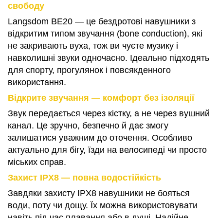
свободу
Langsdom BE20 — це бездротові навушники з
відкритим типом звучання (bone conduction), які
не закривають вуха, тож ви чуєте музику і
навколишні звуки одночасно. Ідеально підходять
для спорту, прогулянок і повсякденного
використання.
Відкрите звучання — комфорт без ізоляції
Звук передається через кістку, а не через вушний
канал. Це зручно, безпечно й дає змогу
залишатися уважним до оточення. Особливо
актуально для бігу, їзди на велосипеді чи просто
міських справ.
Захист IPX8 — повна водостійкість
Завдяки захисту IPX8 навушники не бояться
води, поту чи дощу. Їх можна використовувати
навіть під час плавання або в душі. Надійне