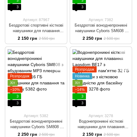
3
3
3
3
Артикул: 87967
Артикул: 7382
Бездротові спортивні кісткові
Бездротові воноднепроникні
навушники для плавання
навушники Cyboris SM608 з
Langsdom Opetec Swim1 з
вбудованим MP3 плеєром та
2 150 грн
2 250 грн
2 550 грн
2 500 грн
вбудованою пам'яттю 32G
памʼятю 16 ГБ Навушники для
Чорні
плавання та басейну
Розпродаж
Розпродаж
Новинка
Хіт
Хіт
−10%
−14%
3
3
3
3
Артикул: 5382
Артикул: 3278
Бездротові воноднепроникні
Водонепроникні кісткові
навушники Cyboris SM808 з
навушники для плавання
вбудованим MP3 плеєром та
Lagsdom BE17 з вбудованою
2 250 грн
2 150 грн
2 500 грн
2 500 грн