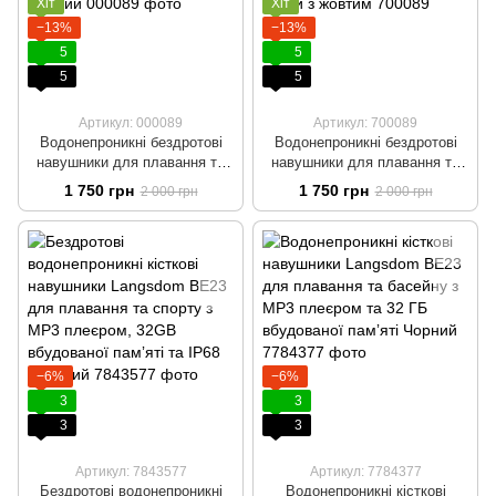
Хіт
Хіт
−13%
−13%
5
5
5
5
Артикул: 000089
Артикул: 700089
Водонепроникні бездротові
Водонепроникні бездротові
навушники для плавання та
навушники для плавання та
басейну Langsdom BE20 з
басейну Langsdom BE20 з
1 750 грн
1 750 грн
2 000 грн
2 000 грн
вбудованою пам'яттю 32 ГБ
вбудованою пам'яттю 32 ГБ
Чорний
Сірий з жовтим
−6%
−6%
3
3
3
3
Артикул: 7843577
Артикул: 7784377
Бездротові водонепроникні
Водонепроникні кісткові