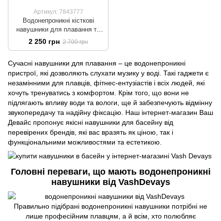
Артикул: 7843777
Водонепроникні кісткові
навушники для плавання та
басейну Langsdom BE01 з
2 250 грн
2 700 грн
кістковою провідністю,
вбудованою памʼятю 32 ГБ та
Сучасні навушники для плавання – це водонепроникні
Bluetooth 5.3, спортивні
пристрої, які дозволяють слухати музику у воді. Такі гаджети є
незамінними для плавців, фітнес-ентузіастів і всіх людей, які
хочуть тренуватись з комфортом. Крім того, що вони не
підлягають впливу води та вологи, ще й забезпечують відмінну
звукопередачу та надійну фіксацію. Наш інтернет-магазин Ваш
Девайс пропонує якісні навушники для басейну від
перевірених брендів, які вас вразять як ціною, так і
функціональними можливостями та естетикою.
Головні переваги, що мають водонепроникні
навушники від VashDevays
Правильно підібрані водонепроникні навушники потрібні не
лише професійним плавцям, а й всім, хто полюбляє