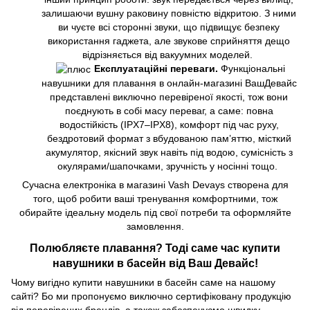
залишаючи вушну раковину повністю відкритою. З ними
ви чуєте всі сторонні звуки, що підвищує безпеку
використання гаджета, але звукове сприйняття дещо
відрізняється від вакуумних моделей.
Експлуатаційні переваги.
Функціональні
навушники для плавання в онлайн-магазині ВашДевайс
представлені виключно перевіреної якості, тож вони
поєднують в собі масу переваг, а саме: повна
водостійкість (IPX7–IPX8), комфорт під час руху,
бездротовий формат з вбудованою пам’яттю, місткий
акумулятор, якісний звук навіть під водою, сумісність з
окулярами/шапочками, зручність у носінні тощо.
Сучасна електроніка в магазині Vash Devays створена для
того, щоб робити ваші тренування комфортними, тож
обирайте ідеальну модель під свої потреби та оформляйте
замовлення.
Полюбляєте плавання? Тоді саме час купити
навушники в басейн від Ваш Девайс!
Чому вигідно купити навушники в басейн саме на нашому
сайті? Бо ми пропонуємо виключно сертифіковану продукцію
від перевірених брендів, а також забезпечуємо швидку