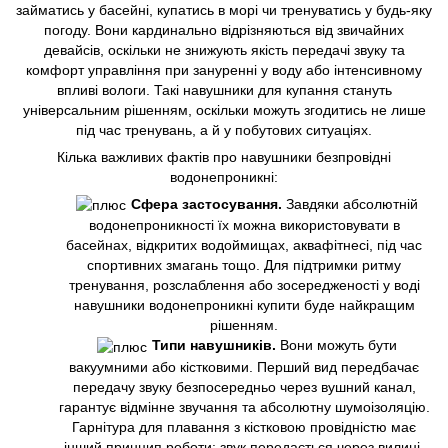
займатись у басейні, купатись в морі чи тренуватись у будь-яку
погоду. Вони кардинально відрізняються від звичайних
девайсів, оскільки не знижують якість передачі звуку та
комфорт управління при зануренні у воду або інтенсивному
впливі вологи. Такі навушники для купання стануть
універсальним рішенням, оскільки можуть згодитись не лише
під час тренувань, а й у побутових ситуаціях.
Кілька важливих фактів про навушники безпровідні
водонепроникні:
Сфера застосування.
Завдяки абсолютній
водонепроникності їх можна використовувати в
басейнах, відкритих водоймищах, аквафітнесі, під час
спортивних змагань тощо. Для підтримки ритму
тренування, розслаблення або зосередженості у воді
навушники водонепроникні купити буде найкращим
рішенням.
Типи навушників.
Вони можуть бути
вакуумними або кістковими. Перший вид передбачає
передачу звуку безпосередньо через вушний канал,
гарантує відмінне звучання та абсолютну шумоізоляцію.
Гарнітура для плавання з кістковою провідністю має
інший принцип роботи: звук передається через вилиці,