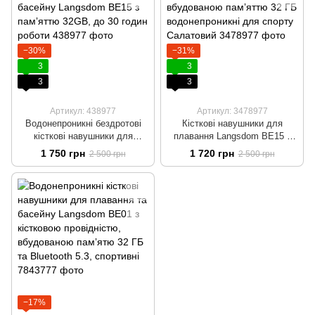
−30%
−31%
3
3
3
3
Артикул: 438977
Артикул: 3478977
Водонепроникні бездротові
Кісткові навушники для
кісткові навушники для
плавання Langsdom BE15 з
плавання та басейну
кістковою провідністю та
1 750 грн
1 720 грн
2 500 грн
2 500 грн
Langsdom BE15 з памʼяттю
вбудованою памʼяттю 32 ГБ
32GB, до 30 годин роботи
водонепроникні для спорту
Салатовий
−17%