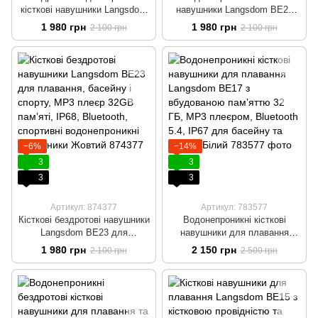
кісткові навушники Langsdom
навушники Langsdom BE23
BE23 для плавання та спорту
для плавання та басейну з
1 980 грн
1 980 грн
2 100 грн
2 100 грн
з MP3 плеєром, 32GB
MP3 плеєром та 32 ГБ
вбудованої памʼяті та IP68
вбудованої памʼяті Чорний
Зелений
−6%
−14%
3
3
3
3
Артикул: 874377
Артикул: 783577
Кісткові бездротові навушники
Водонепроникні кісткові
Langsdom BE23 для
навушники для плавання
плавання, басейну і спорту,
Langsdom BE17 з вбудованою
1 980 грн
2 150 грн
2 100 грн
2 500 грн
MP3 плеєр 32GB памʼяті,
памʼяттю 32 ГБ, MP3
IP68, Bluetooth, спортивні
плеєром, Bluetooth 5.4, IP67
водонепроникні навушники
для басейну та спорту Білий
Жовтий