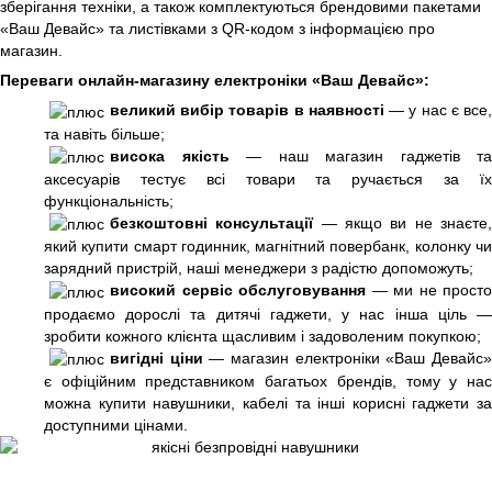
зберігання техніки, а також комплектуються брендовими пакетами
«Ваш Девайс» та листівками з QR-кодом з інформацією про
магазин.
Переваги онлайн-магазину електроніки «Ваш Девайс»:
великий вибір товарів в наявності
— у нас є все
та навіть більше;
висока якість
— наш магазин гаджетів та
аксесуарів тестує всі товари та ручається за їх
функціональність;
безкоштовні консультації
— якщо ви не знаєте
який купити смарт годинник, магнітний повербанк, колонку чи
зарядний пристрій, наші менеджери з радістю допоможуть;
високий сервіс обслуговування
— ми не просто
продаємо дорослі та дитячі гаджети, у нас інша ціль —
зробити кожного клієнта щасливим і задоволеним покупкою;
вигідні ціни
— магазин електроніки «Ваш Девайс
є офіційним представником багатьох брендів, тому у нас
можна купити навушники, кабелі та інші корисні гаджети за
доступними цінами.