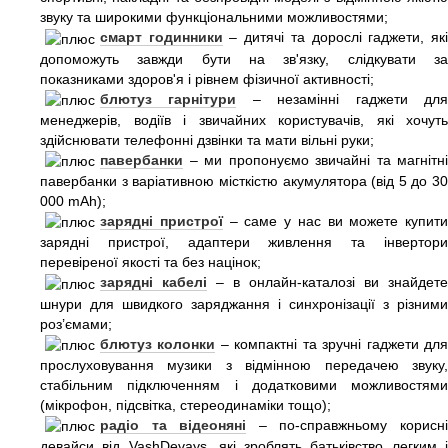
звуку та широкими функціональними можливостями;
смарт годинники
– дитячі та дорослі гаджети, як
допоможуть завжди бути на зв'язку, слідкувати за
показниками здоров'я і рівнем фізичної активності;
блютуз гарнітури
– незамінні гаджети дл
менеджерів, водіїв і звичайних користувачів, які хочуть
здійснювати телефонні дзвінки та мати вільні руки;
павербанки
– ми пропонуємо звичайні та магнітні
павербанки з варіативною місткістю акумулятора (від 5 до 30
000 mAh);
зарядні пристрої
– саме у нас ви можете купити
зарядні пристрої, адаптери живлення та інвертори
перевіреної якості та без націнок;
зарядні кабелі
– в онлайн-каталозі ви знайдете
шнури для швидкого заряджання і синхронізації з різними
роз’ємами;
блютуз колонки
– компактні та зручні гаджети дл
прослуховування музики з відмінною передачею звуку,
стабільним підключенням і додатковими можливостями
(мікрофон, підсвітка, стереодинаміки тощо);
радіо та відеоняні
– по-справжньому корисн
девайси від VashDevays, які зроблять батьківство легким і