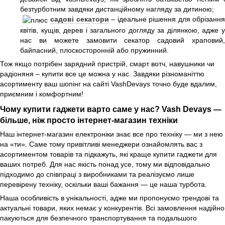
безтурботним завдяки дистанційному нагляду за дитиною;
садові секатори
– ідеальне рішення для обрізання
квітів, кущів, дерев і загального догляду за ділянкою, адже у
нас ви можете замовити секатор садовий храповий,
байпасний, плоскосторонній або пружинний.
Тож якщо потрібен зарядний пристрій, смарт вотч, навушники чи
радіоняня – купити все це можна у нас. Завдяки різноманіттю
асортименту ваш шопінг на сайті VashDevays точно буде вдалим,
приємним і комфортним!
Чому купити гаджети варто саме у нас? Vash Devays —
більше, ніж просто інтернет-магазин техніки
Наш інтернет-магазин електроніки знає все про техніку — ми з нею
на «ти». Саме тому привітливі менеджери ознайомлять вас з
асортиментом товарів та підкажуть, які краще купити гаджети для
ваших потреб. Для нас якість понад усе, тому ми відповідально
підходимо до співпраці з виробниками та реалізуємо лише
перевірену техніку, оскільки ваші бажання — це наша турбота.
Наша особливість в унікальності, адже ми пропонуємо трендові та
актуальні товари, яких немає у конкурентів. Всі замовлення надійно
пакуються для безпечного транспортування та подальшого