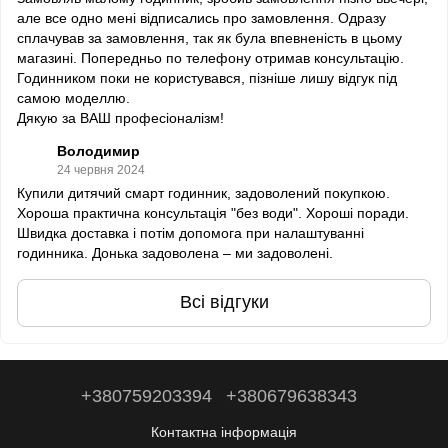
але все одно мені відписались про замовлення. Одразу
сплачував за замовлення, так як була впевненість в цьому
магазині. Попередньо по телефону отримав консультацію.
Годинником поки не користувався, пізніше лишу відгук під
самою моделлю.
Дякую за ВАШ професіоналізм!
Володимир
24 червня 2024
Купили дитячий смарт годинник, задоволений покупкою.
Хороша практична консультація "без води". Хороші поради.
Швидка доставка і потім допомога при налаштуванні
годинника. Донька задоволена – ми задоволені.
Всі відгуки
+380759203394
+380679638343
Контактна інформація