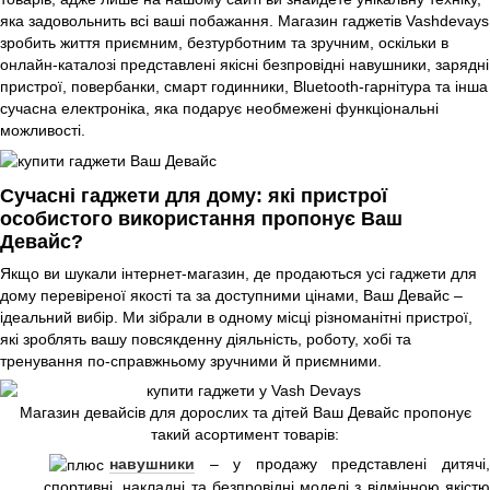
яка задовольнить всі ваші побажання. Магазин гаджетів Vashdevays
зробить життя приємним, безтурботним та зручним, оскільки в
онлайн-каталозі представлені якісні безпровідні навушники, зарядні
пристрої, повербанки, смарт годинники, Bluetooth-гарнітура та інша
сучасна електроніка, яка подарує необмежені функціональні
можливості.
Сучасні гаджети для дому: які пристрої
особистого використання пропонує Ваш
Девайс?
Якщо ви шукали інтернет-магазин, де продаються усі гаджети для
дому перевіреної якості та за доступними цінами, Ваш Девайс –
ідеальний вибір. Ми зібрали в одному місці різноманітні пристрої,
які зроблять вашу повсякденну діяльність, роботу, хобі та
тренування по-справжньому зручними й приємними.
Магазин девайсів для дорослих та дітей Ваш Девайс пропонує
такий асортимент товарів:
навушники
– у продажу представлені дитячі,
спортивні, накладні та безпровідні моделі з відмінною якістю