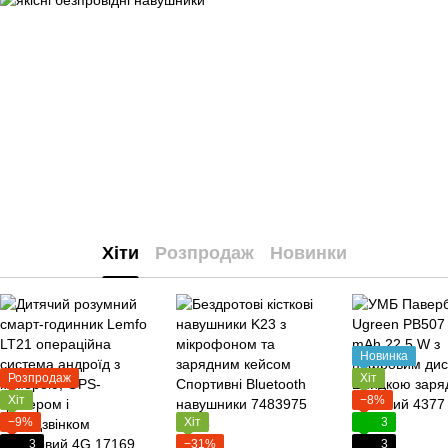
Хіти
Розпродаж
Новинки
Новинка
Розпродаж
Хіт
Хіт
−8%
−9%
Хіт
3
3
−31%
3