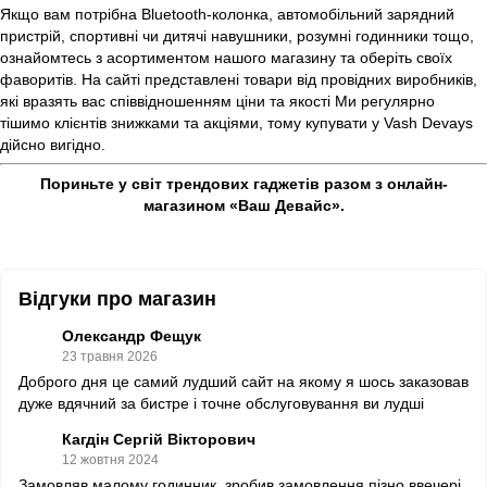
Якщо вам потрібна Bluetooth-колонка, автомобільний зарядний
пристрій, спортивні чи дитячі навушники, розумні годинники тощо,
ознайомтесь з асортиментом нашого магазину та оберіть своїх
фаворитів. На сайті представлені товари від провідних виробників,
які вразять вас співвідношенням ціни та якості Ми регулярно
тішимо клієнтів знижками та акціями, тому купувати у Vash Devays
дійсно вигідно.
Пориньте у світ трендових гаджетів разом з онлайн-
магазином «Ваш Девайс».
Відгуки про магазин
Олександр Фещук
23 травня 2026
Доброго дня це самий лудший сайт на якому я шось заказовав
дуже вдячний за бистре і точне обслуговування ви лудші
Кагдін Сергій Вікторович
12 жовтня 2024
Замовляв малому годинник, зробив замовлення пізно ввечері,