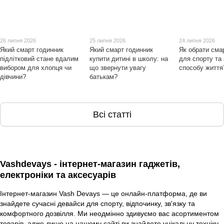
26 липня 2026
25 липня 2026
24 липня 2026
Який смарт годинник
Який смарт годинник
Як обрати сма
підлітковий стане вдалим
купити дитині в школу: на
для спорту та
вибором для хлопця чи
що звернути увагу
способу життя
дівчини?
батькам?
Всі статті
Vashdevays - інтернет-магазин гаджетів,
електроніки та аксесуарів
Інтернет-магазин Vash Devays — це онлайн-платформа, де ви
знайдете сучасні девайси для спорту, відпочинку, зв'язку та
комфортного дозвілля. Ми неодмінно здивуємо вас асортиментом
товарів, адже лише на нашому сайті ви знайдете унікальну техніку,