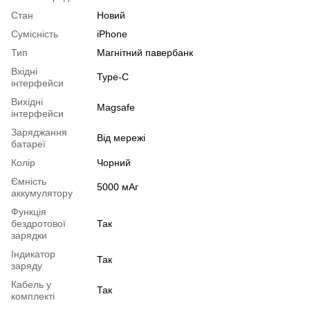
Стан
Новий
Сумісність
iPhone
Тип
Магнітний павербанк
Вхідні
Type-C
інтерфейси
Вихідні
Magsafe
інтерфейси
Заряджання
Від мережі
батареї
Колір
Чорний
Ємність
5000 мАг
аккумулятору
Функція
бездротової
Так
зарядки
Індикатор
Так
заряду
Кабель у
Так
комплекті