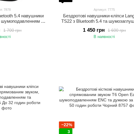
л: 7878
Артикул: 7775
luetooth 5.4 навушники
Бездротові навушники-кліпси La
з шумоподавленням та
TS22 з Bluetooth 5.4 та шумозагл
дністю для спорту
ENC. Відкриті навушники зі спрям
н
1 450 грн
1 700 грн
1 600 грн
звуком
вності
В наявності
−22%
3