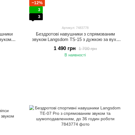
−12%
3
3
Артикул: 7483778
ушники
Бездротові навушники з спрямованим
вуком
звуком Langsdom TS-15 з дужкою за вухо
та шумоподавленням Бежевий
1 490 грн
1 700 грн
В наявності