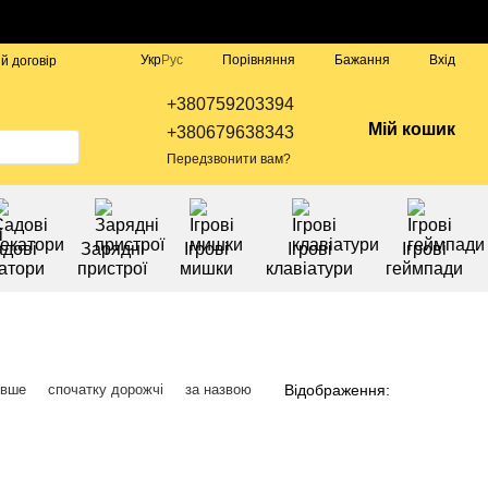
Порівняння
Укр
Рус
Бажання
Вхід
й договір
+380759203394
Мій кошик
+380679638343
Передзвонити вам?
дові
Зарядні
Ігрові
Ігрові
Ігрові
атори
пристрої
мишки
клавіатури
геймпади
Відображення:
евше
спочатку дорожчі
за назвою