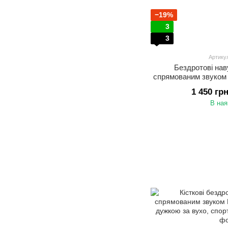
−19%
3
3
Артику
Бездротові нав
спрямованим звуком
з шумоподавлення
1 450 гр
зарядним кейсом та
В ная