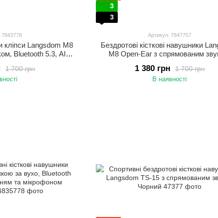
3
3
: 7843778
Артикул: 7847757
и кліпси Langsdom M8
Бездротові кісткові навушники La
м, Bluetooth 5.3, AI
M8 Open-Ear з спрямованим зву
LED дисплей, до 28
Bluetooth 5.3, LED дисплеєм 
н
1 380 грн
1 700 грн
1 700 грн
оти Бежевий
шумоподавленням Чорний
вності
В наявності