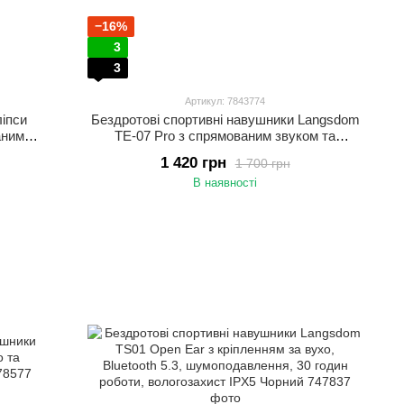
−16%
3
3
Артикул: 7843774
ліпси
Бездротові спортивні навушники Langsdom
аним
TE-07 Pro з спрямованим звуком та
шумоподавленням, до 36 годин роботи
1 420 грн
1 700 грн
В наявності