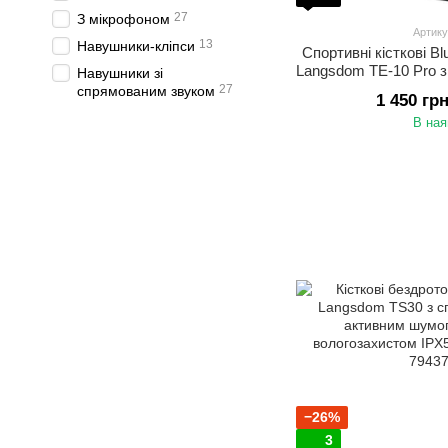
27
З мікрофоном
Артику
13
Навушники-кліпси
Спортивні кісткові B
Langsdom TE-10 Pro 
Навушники зі
кістковою прові
27
спрямованим звуком
1 450 гр
В ная
−26%
3