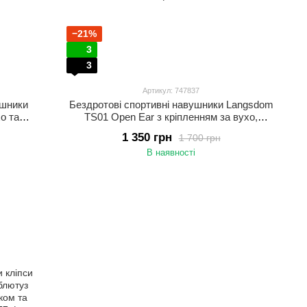
−21%
3
3
Артикул: 747837
ушники
Бездротові спортивні навушники Langsdom
о та
TS01 Open Ear з кріпленням за вухо,
ий
Bluetooth 5.3, шумоподавлення, 30 годин
1 350 грн
1 700 грн
роботи, вологозахист IPX5 Чорний
В наявності