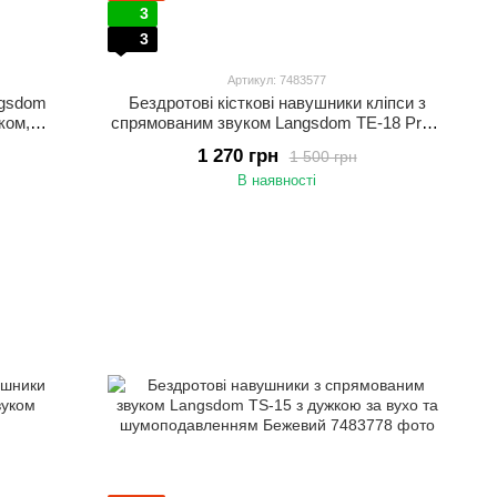
3
3
Артикул: 7483577
ngsdom
Бездротові кісткові навушники кліпси з
ком,
спрямованим звуком Langsdom TE-18 Pro з
та
шумоподавленням До 60 годин роботи
1 270 грн
1 500 грн
Бежевий
В наявності