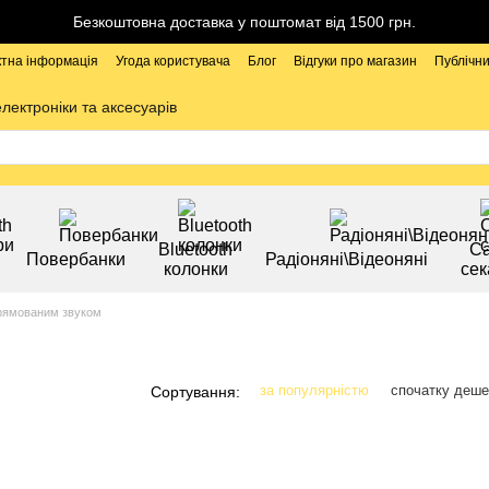
Безкоштовна доставка у поштомат від 1500 грн.
ктна інформація
Угода користувача
Блог
Відгуки про магазин
Публічни
електроніки та аксесуарів
Bluetooth
Са
Повербанки
Радіоняні\Відеоняні
колонки
сек
рямованим звуком
за популярністю
спочатку деш
Сортування: