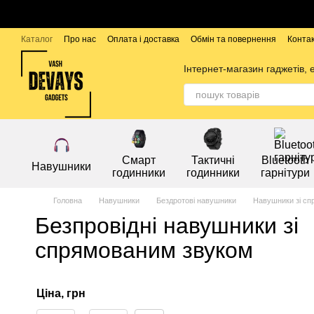
Перейти до основного контенту
Каталог
Про нас
Оплата і доставка
Обмін та повернення
Конта
Бренди
Інтернет-магазин гаджетів, 
Смарт
Тактичні
Bluetooth
Навушники
годинники
годинники
гарнітури
Головна
Навушники
Бездротові навушники
Навушники зі сп
Безпровідні навушники зі
спрямованим звуком
Ціна, грн