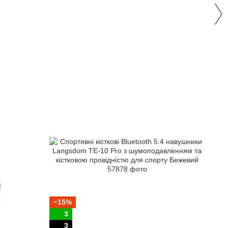
−15%
3
3