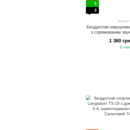
3
3
Артикул
Бездротові навушник
з спрямованим звуко
шумоподавлення, 
1 360 гр
годин роб
В ная