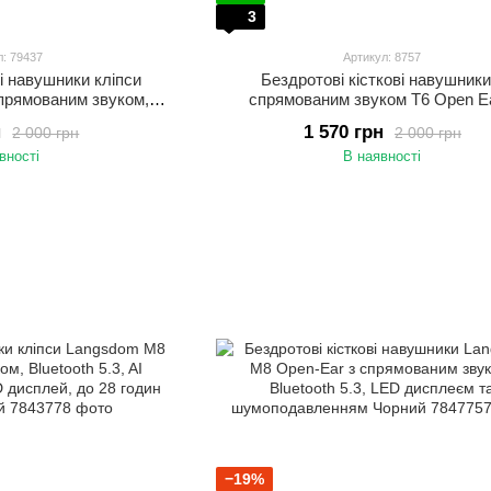
3
л: 79437
Артикул: 8757
ві навушники кліпси
Бездротові кісткові навушники
прямованим звуком,
спрямованим звуком T6 Open Ea
подавленням та
шумоподавленням ENC та дужкою 
н
1 570 грн
2 000 грн
2 000 грн
5 До 32 годин роботи
До 50 годин роботи Чорний
вності
В наявності
−19%