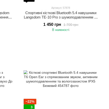
Артикул: 57878
ngsdom
Спортивні кісткові Bluetooth 5.4 навушники
ушенням
Langsdom TE-10 Pro з шумоподавленням та
ованим
кістковою провідністю для спорту Бежевий
1 450 грн
1 700 грн
В наявності
−22%
3