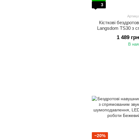
3
Артику
Кісткові бездрото
Langsdom TS30 з с
активним шумо
1 489 гр
вологозахистом IPX
В ная
−20%