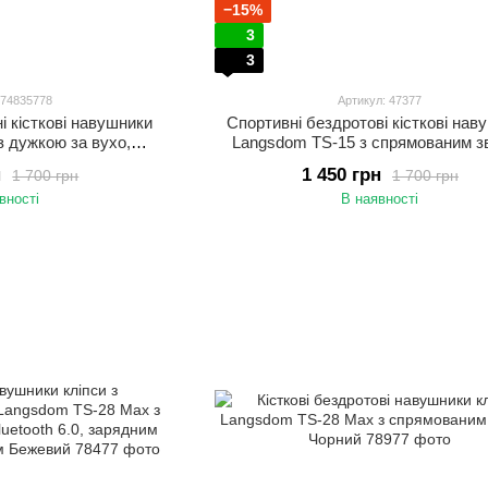
−15%
3
3
 74835778
Артикул: 47377
і кісткові навушники
Спортивні бездротові кісткові нав
з дужкою за вухо,
Langsdom TS-15 з спрямованим з
умоподавленням та
Чорний
н
1 450 грн
1 700 грн
1 700 грн
м Салатовий
вності
В наявності