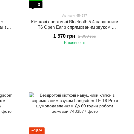
3
Артикул: 454787
 з
Кісткові спортивні Bluetooth 5.4 навушники
r з
T6 Open Ear з спрямованим звуком,
за вухо
активним шумоподавленням та
1 570 грн
2 000 грн
вологозахистом IPX5 Бежевий
В наявності
−15%