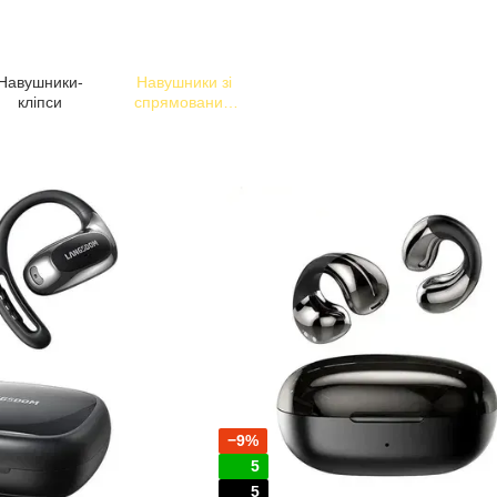
Навушники-
Навушники зі
кліпси
спрямованим
звуком
−9%
5
5