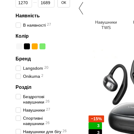
Від Ціна, грн
До Ціна, грн
ОК
Наявність
Навушники
27
В наявності
TWS
Колір
Бренд
20
Langsdom
2
Onikuma
Розділ
Бездротові
26
навушники
27
Навушники
Спортивні
−15%
26
навушники
3
26
Навушники для бігу
3