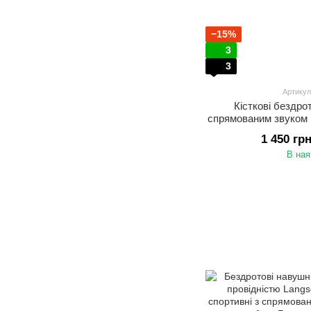
−15%
3
3
Артикул
Кісткові бездро
спрямованим звуком 
дужкою за вухо, 
1 450 гр
В ная