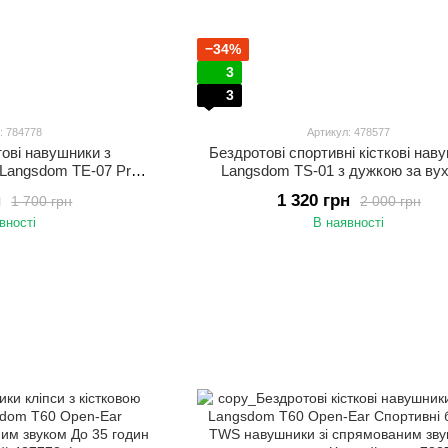
−34%
3
3
: 784778
Артикул: 478577
тові навушники з
Бездротові спортивні кісткові нав
Langsdom TE-07 Pro з
Langsdom TS-01 з дужкою за вух
спортивні Бежевий
спрямованим звуком Оранжев
н
1 320 грн
1 700 грн
2 000 грн
вності
В наявності