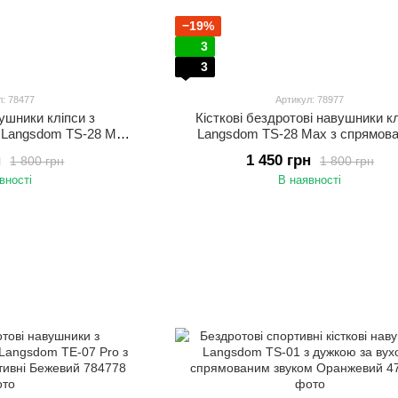
−19%
3
3
л: 78477
Артикул: 78977
ушники кліпси з
Кісткові бездротові навушники к
 Langsdom TS-28 Max
Langsdom TS-28 Max з спрямов
м, Bluetooth 6.0,
звуком Чорний
н
1 450 грн
1 800 грн
1 800 грн
 мікрофоном Бежевий
вності
В наявності