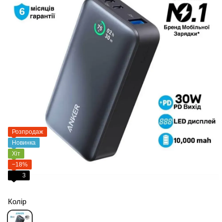
Розпродаж
Новинка
Хіт
−18%
3
Колір