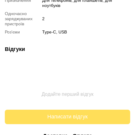
Призначення
Для телефонів, для планшетів, для
ноутбуків
Одночасно
заряджуваних
2
пристроїв
Роз'єми
Type-C, USB
Відгуки
Додайте перший відгук
Написати відгук