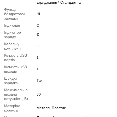
заряджання \ Стандартна
Функція
бездротової
Ні
зарядки
Індикація
Є
Індикатор
Є
заряду
Кабель у
Є
комплекті
Кількість USB-
1
портів
Кількість USB
1
виходів
Швидка
Так
зарядка
Максимальна
вихідна
30
потужність, Вт
Матеріал
Металл, Пластик
корпуса