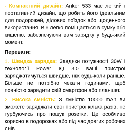
-
Компактний дизайн:
Anker 533 має легкий і
портативний дизайн, що робить його ідеальним
для подорожей, ділових поїздок або щоденного
використання. Він легко поміщається в сумку або
кишеню, забезпечуючи вам зарядку у будь-який
момент.
Переваги:
1.
Швидка зарядка:
Завдяки потужності 30W і
технології Power IQ 3.0 ваші пристрої
заряджатимуться швидше, ніж будь-коли раніше.
Більше не потрібно чекати годинами, щоб
повністю зарядити свій смартфон або планшет.
2.
Висока ємність:
З ємністю 10000 mAh ви
зможете заряджати свої пристрої кілька разів, не
турбуючись про пошук розетки. Це особливо
корисно в подорожах або під час довгих робочих
днів.