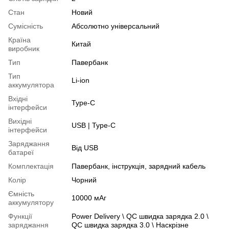
Стан
Новий
Сумісність
Абсолютно універсальний
Країна
Китай
виробник
Тип
Павербанк
Тип
Li-ion
аккумулятора
Вхідні
Type-C
інтерфейси
Вихідні
USB | Type-C
інтерфейси
Заряджання
Від USB
батареї
Комплектація
Павербанк, інструкція, зарядний кабель
Колір
Чорний
Ємність
10000 мАг
аккумулятору
Функції
Power Delivery \ QC швидка зарядка 2.0 \
заряджання
QC швидка зарядка 3.0 \ Наскрізне