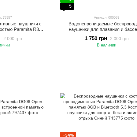
5
л: 78357
Артикул: 000089
ртивные наушники с
Водонепроницаемые беспрово
остью Paramita R8
наушники для плавания и басс
tooth наушники
Langsdom BE20 со встроенной пам
н
1 750 грн
2 000 грн
2 000 грн
ГБ Чёрный
личии
В наличии
−34%