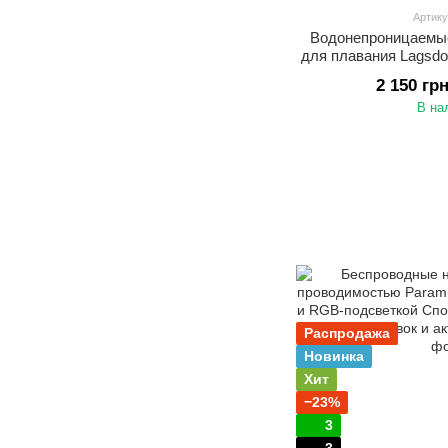
Артику
Водонепроницаемы
для плавания Lagsd
памятью 32 ГБ Н
2 150 гр
проводимостью дл
В на
Распродажа
Новинка
Хит
−23%
3