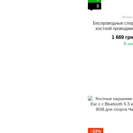
3
Артику
Беспроводные спо
костной проводим
Костные Blue
1 669 гр
В на
−33%