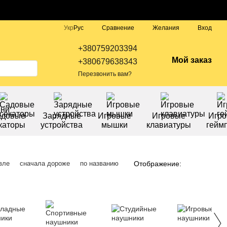
Сравнение
Укр
Рус
Желания
Вход
+380759203394
Мой заказ
+380679638343
Перезвонить вам?
адовые
Зарядные
Игровые
Игровые
Игр
каторы
устройства
мышки
клавиатуры
гейм
Отображение:
вле
сначала дороже
по названию