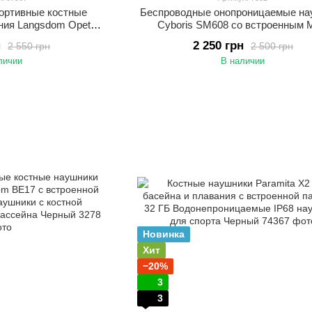
ортивные костные
Беспроводные онопроницаемые на
ния Langsdom Opetec
Cyboris SM608 со встроенным 
енной памятью 32G
плеером и памятью 16 ГБ Наушни
н
2 250 грн
2 550 грн
2 500 грн
рные
плавания и бассейна
личии
В наличии
Новинка
Хит
−20%
3
3