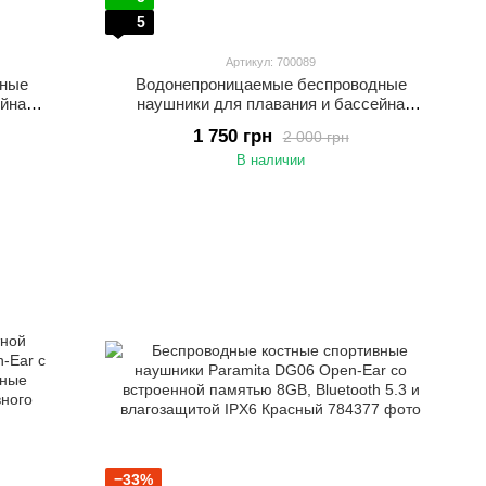
5
Артикул: 700089
дные
Водонепроницаемые беспроводные
ейна
наушники для плавания и бассейна
ятью 32
Langsdom BE20 со встроенной памятью 32
1 750 грн
2 000 грн
ГБ Серый с желтым
В наличии
−33%