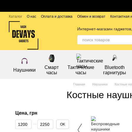
Перейти к основному контенту
Каталог
О нас
Оплата и доставка
Обмен и возврат
Контактная
Публичный договор
Бренды
Интернет-магазин гаджетов,
Смарт
Тактические
Bluetooth
Наушники
часы
часы
гарнитуры
Главная
Наушники
Костные н
Костные науш
Цена, грн
От Цена, грн
До Цена, грн
OK