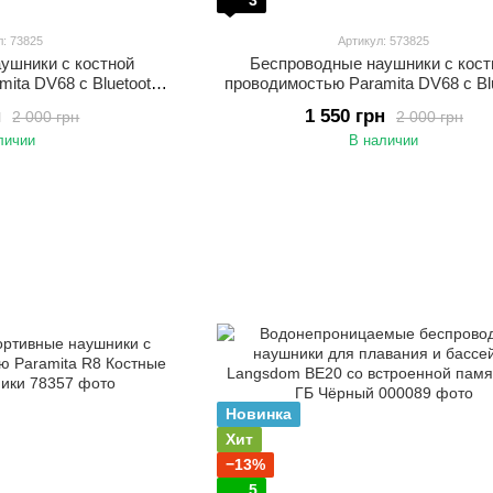
3
л: 73825
Артикул: 573825
ушники с костной
Беспроводные наушники с кост
ita DV68 с Bluetooth
проводимостью Paramita DV68 с Bl
еткой Спортивные
5.3 и RGB-подсветкой Спортив
н
1 550 грн
2 000 грн
2 000 грн
ренировок и активного
наушники для бега, тренировок и ак
личии
В наличии
дыха
отдыха Серо-оранжевый
Новинка
Хит
−13%
5