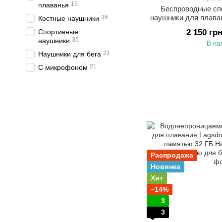
15
плаванья
Беспроводные сп
наушники для плава
36
Костные наушники
Swim 1 со встро
Спортивные
2 150 гр
Чё
35
наушники
В на
21
Наушники для бега
21
С микрофоном
Распродажа
Новинка
Хит
−14%
3
3