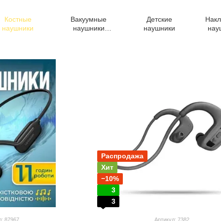
Костные
Вакуумные
Детские
Нак
наушники
наушники
наушники
нау
(внутриканальные)
Распродажа
Хит
−10%
3
3
л: 87967
Артикул: 7382