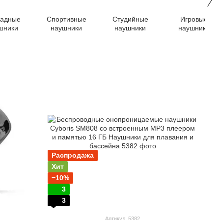
ладные
Спортивные
Студийные
Игровые
шники
наушники
наушники
наушники
Распродажа
Хит
−10%
3
3
Артикул: 5382