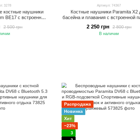
л: 3278
Артикул: 74367
е костные наушники
Костные наушники Paramita X2
om BE17 с встроенной
басейна и плавания с встроенной 
аушники с костной
32 ГБ Водонепроницаемые IP68 на
н
2 250 грн
2 500 грн
2 800 грн
я бассейна Черный
для спорта Черный
личии
В наличии
Распродажа
Новинка
Хит
−23%
3