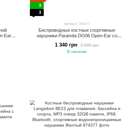
3
3
Артикул: 784377
ной
Беспроводные костные спортивные
n-Ear с
наушники Paramita DG06 Open-Ear со
стные
встроенной памятью 8GB, Bluetooth 5.3 и
1 340 грн
2 000 грн
вного
влагозащитой IPX6 Красный
В наличии