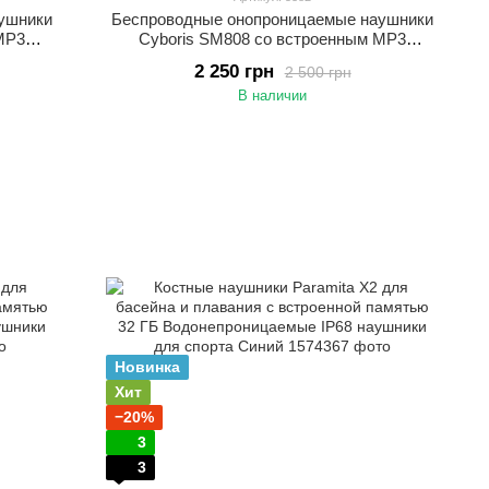
ушники
Беспроводные онопроницаемые наушники
MP3
Cyboris SM808 со встроенным MP3
ки для
плеером и памятью 16 ГБ Наушники для
2 250 грн
2 500 грн
плавания и бассейна
В наличии
Новинка
Хит
−20%
3
3