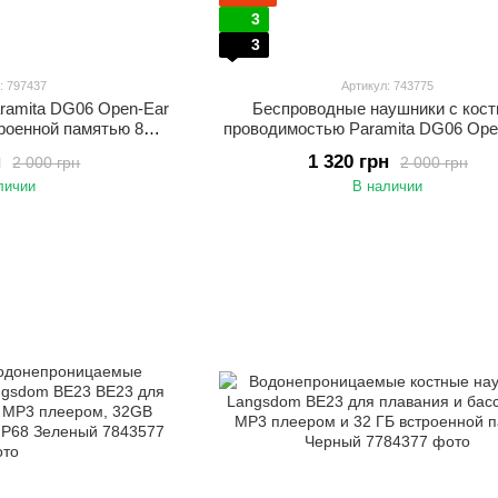
3
3
: 797437
Артикул: 743775
ramita DG06 Open-Ear
Беспроводные наушники с кост
встроенной памятью 8GB
проводимостью Paramita DG06 Ope
та Черный
памятью 8GB и Bluetooth 5.3 Ко
н
1 320 грн
2 000 грн
2 000 грн
наушники для спорта, бега и акти
личии
В наличии
отдыха Синий