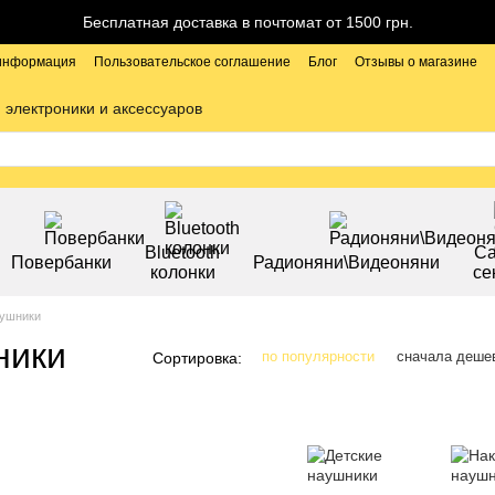
Бесплатная доставка в почтомат от 1500 грн.
 информация
Пользовательское соглашение
Блог
Отзывы о магазине
 электроники и аксессуаров
Bluetooth
С
Повербанки
Радионяни\Видеоняни
колонки
се
аушники
ники
по популярности
сначала деше
Сортировка: