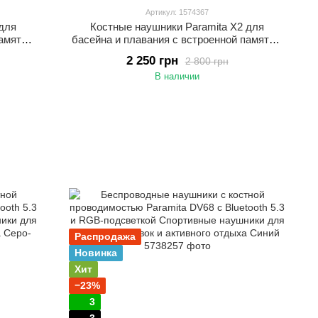
Артикул: 1574367
 для
Костные наушники Paramita X2 для
памятью
басейна и плавания с встроенной памятью
ушники
32 ГБ Водонепроницаемые IP68 наушники
2 250 грн
2 800 грн
для спорта Синий
В наличии
Распродажа
Новинка
Хит
−23%
3