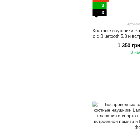
3
3
Артикул
Костные наушники Pa
с с Bluetooth 5.3 и 
для спор
1 350 гр
В на