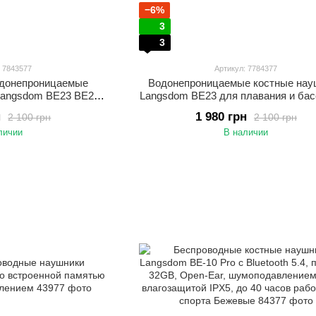
−6%
3
3
: 7843577
Артикул: 7784377
одонепроницаемые
Водонепроницаемые костные нау
Langsdom BE23 BE23
Langsdom BE23 для плавания и бас
орта с MP3 плеером,
MP3 плеером и 32 ГБ встроенной 
н
1 980 грн
2 100 грн
2 100 грн
мяти и IP68 Зеленый
Черный
личии
В наличии