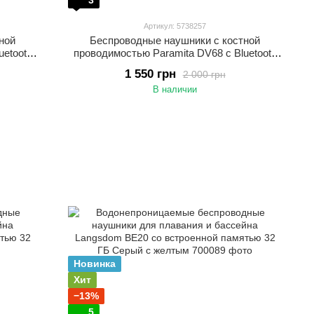
3
Артикул: 5738257
ной
Беспроводные наушники с костной
uetooth
проводимостью Paramita DV68 с Bluetooth
ные
5.3 и RGB-подсветкой Спортивные
1 550 грн
2 000 грн
тивного
наушники для бега, тренировок и активного
В наличии
отдыха Синий
Новинка
Хит
−13%
5