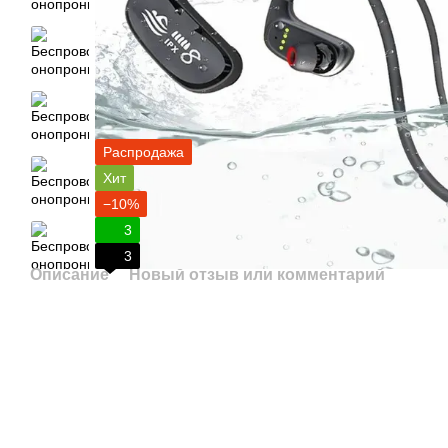
Распродажа
Хит
−10%
3
3
Описание
Новый отзыв или комментарий