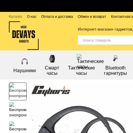
Перейти к основному контенту
Каталог
О нас
Оплата и доставка
Обмен и возврат
Контактная
Публичный договор
Бренды
Интернет-магазин гаджетов,
Смарт
Тактические
Bluetooth
Наушники
часы
часы
гарнитуры