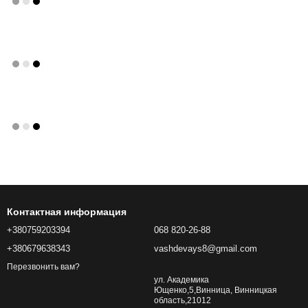
Контактная информация
+380759203394
068 820-26-88
+380679638343
vashdevays8@gmail.com
Перезвонить вам?
ул. Академика
Ющенко,5,Винница, Винницкая
область,21012