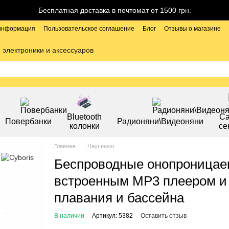
Бесплатная доставка в почтомат от 1500 грн.
 информация
Пользовательское соглашение
Блог
Отзывы о магазине
 электроники и аксессуаров
Bluetooth
С
Повербанки
Радионяни\Видеоняни
колонки
се
Главная
Наушники
Беспроводные онопроницае
встроенным MP3 плеером и
плавания и бассейна
В наличии
Артикул: 5382
Оставить отзыв