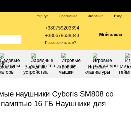
Сравнение
Укр
Рус
Желания
Вход
+380759203394
Мой заказ
+380679638343
Перезвонить вам?
адовые
Зарядные
Игровые
Игровые
Игр
каторы
устройства
мышки
клавиатуры
гейм
мые наушники Cyboris SM808 со
 памятью 16 ГБ Наушники для