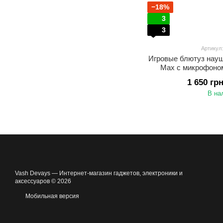
−18%
3
3
Артикул
Игровые блютуз нау
Max с микрофоно
Bluetooth 5.4 + 2.4
1 650 гр
роботы, для ПК, 
В на
Vash Devays — Интернет-магазин гаджетов, электроники и
аксессуаров © 2026
Мобильная версия