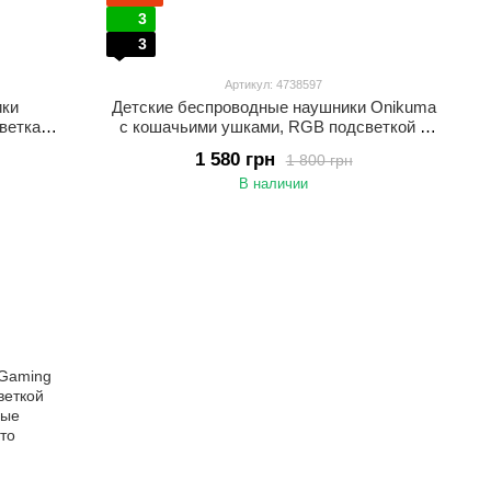
3
3
Артикул: 4738597
ики
Детские беспроводные наушники Onikuma
ветка, с
с кошачьими ушками, RGB подсветкой и
 для ПК
микрофоном Игровая гарнитура с ушками
1 580 грн
1 800 грн
Розовые
В наличии