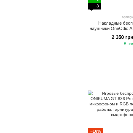
3
Артику
Накладные бесп
наушники OneOdio A
студии, DJ, музык
2 350 гр
работы Комбиниро
В на
беспроводное п
−16%