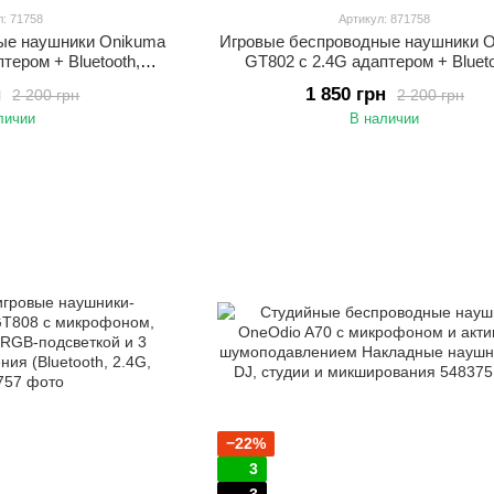
л: 71758
Артикул: 871758
ые наушники Onikuma
Игровые беспроводные наушники 
тером + Bluetooth,
GT802 с 2.4G адаптером + Blueto
ном и LED-подсветкой
встроенным микрофоном и LED-под
н
1 850 грн
2 200 грн
2 200 грн
PS4, PS5 и телефона.
для ПК, ноутбука, PS4, PS5 и тел
личии
В наличии
oth гарнитура Белый
Геймерская Bluetooth гарнитура 
−22%
3