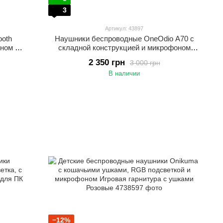
3
Артикул: 43897
ooth
Наушники беспроводные OneOdio A70 с
ном и
складной конструкцией и микрофоном
диджеев
Накладные Bluetooth 5.2 наушники для
2 350 грн
3 000 грн
студии и диджеев Золотистый
В наличии
−12%