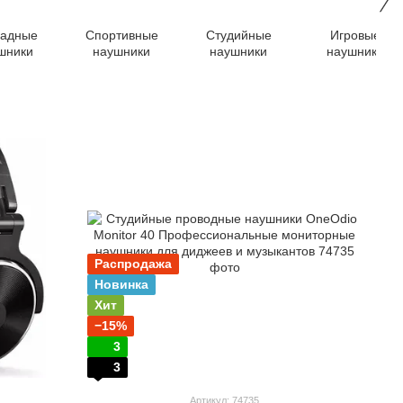
ладные
Спортивные
Студийные
Игровые
шники
наушники
наушники
наушники
Распродажа
Новинка
Хит
−15%
3
3
Артикул: 74735