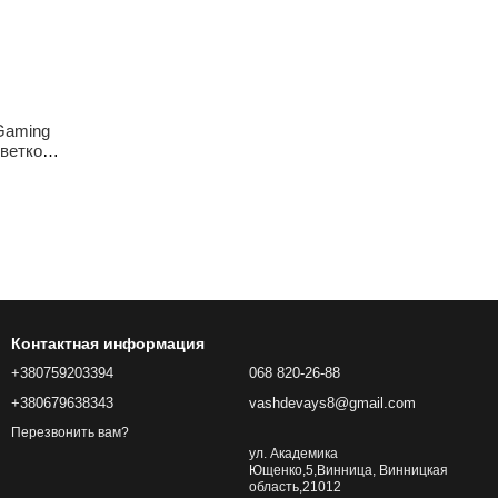
Gaming
веткой
дные
Контактная информация
+380759203394
068 820-26-88
+380679638343
vashdevays8@gmail.com
Перезвонить вам?
ул. Академика
Ющенко,5,Винница, Винницкая
область,21012