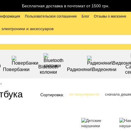
Бесплатная доставка в почтомат от 1500 грн.
 информация
Пользовательское соглашение
Блог
Отзывы о магазине
 электроники и аксессуаров
Bluetooth
С
Повербанки
Радионяни\Видеоняни
колонки
се
ов
тбука
по популярности
сначала деше
Сортировка: