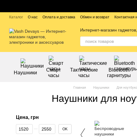
Перейти к основному контенту
Каталог
О нас
Оплата и доставка
Обмен и возврат
Контактная
Публичный договор
Бренды
Интернет-магазин гаджетов,
Смарт
Тактические
Bluetooth
Наушники
часы
часы
гарнитуры
Главная
Наушники
Для ноутбук
Наушники для ноу
Цена, грн
От Цена, грн
До Цена, грн
OK