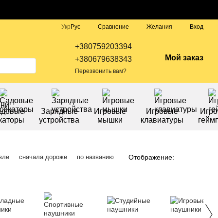
Сравнение
Укр
Рус
Желания
Вход
+380759203394
Мой заказ
+380679638343
Перезвонить вам?
адовые
Зарядные
Игровые
Игровые
Игр
каторы
устройства
мышки
клавиатуры
гейм
Отображение:
вле
сначала дороже
по названию