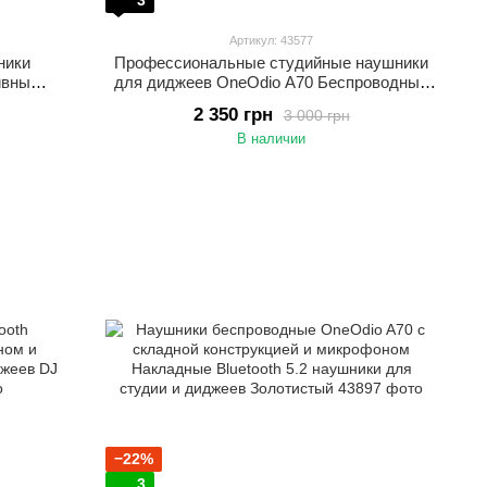
3
Артикул: 43577
ники
Профессиональные студийные наушники
ивным
для диджеев OneOdio A70 Беспроводные
ушники
Bluetooth 5.2 наушники для студии и
2 350 грн
3 000 грн
ия
музыкантов До 72 часов работы Синий
В наличии
−22%
3