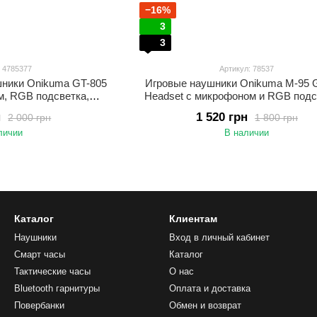
−16%
3
3
: 4785377
Артикул: 78537
шники Onikuma GT-805
Игровые наушники Onikuma M-95 
м, RGB подсветка,
Headset с микрофоном и RGB подс
GHz, AUX, до 60 часов
для ПК, PS4, PS5, Xbox, прово
н
1 520 грн
2 000 грн
1 800 грн
PS4, PS5, телефона
геймерские наушники
личии
В наличии
Каталог
Клиентам
Наушники
Вход в личный кабинет
Смарт часы
Каталог
Тактические часы
О нас
Bluetooth гарнитуры
Оплата и доставка
Повербанки
Обмен и возврат