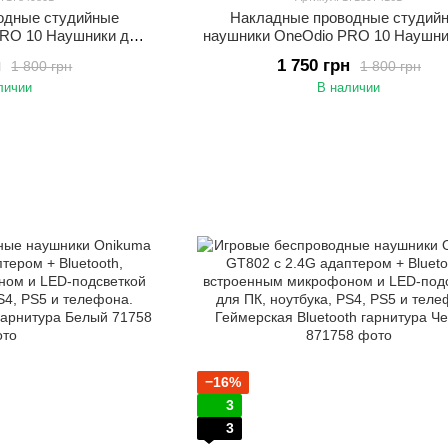
одные студийные
Накладные проводные студий
PRO 10 Наушники для
наушники OneOdio PRO 10 Наушни
 красным Оригинал
диджеев Черный Оригинал
н
1 750 грн
1 800 грн
1 800 грн
личии
В наличии
−16%
3
3