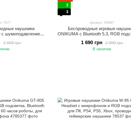
3
3
л: 7577
Артикул: 783847
водные наушники
Беспроводные игровые наушн
 с шумоподавлением,
ONIKUMA с Bluetooth 5.3, RGB подс
 подсветкой, до 60
микрофоном, геймерская гарнитура
н
1 690 грн
2 000 грн
2 000 грн
ура для ПК, PS4, PS5,
Белый
личии
В наличии
тфона