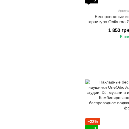
3
Артику
Беспроводные и
гарнитура Onikuma 
шумоподавлением, 
1 850 гр
режимами подключен
В на
A
−22%
3