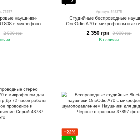
3
л: 73757
Артикул: 548375
гровые наушники-
Студийные беспроводные науш
GT808 с микрофоном,
OneOdio A70 с микрофоном и акт
RGB-подсветкой и 3
шумоподавлением Накладные на
н
2 350 грн
2 500 грн
3 000 грн
ия (Bluetooth, 2.4G,
для DJ, студии и микширован
личии
В наличии
UX)
−22%
3