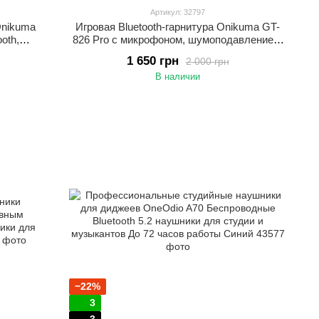
Артикул: 32797
Onikuma
Игровая Bluetooth-гарнитура Onikuma GT-
oth,
826 Pro с микрофоном, шумоподавлением,
светкой
RGB-подсветкой и 3 режимами
1 650 грн
2 000 грн
ефона.
подключения (2.4G / Bluetooth / AUX).
В наличии
Черный
Беспроводные игровые наушники
−22%
3