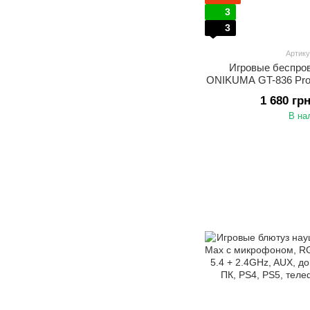
3
3
Артику
Игровые беспро
ONIKUMA GT-836 Pro
микрофоном и RGB
1 680 гр
часов работы, гарнит
В на
смар