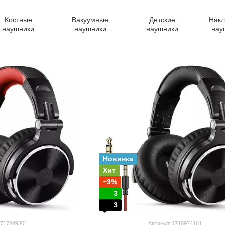
Костные
Вакуумные
Детские
Нак
наушники
наушники
наушники
нау
(внутриканальные)
Новинка
Хит
−3%
3
3
1717849801
Артикул: 1718974161