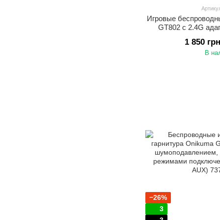
Артику
Игровые беспроводн
GT802 с 2.4G адап
встроенным микрофо
1 850 гр
для ПК, ноутбука, 
В на
Геймерская Blueto
−26%
3