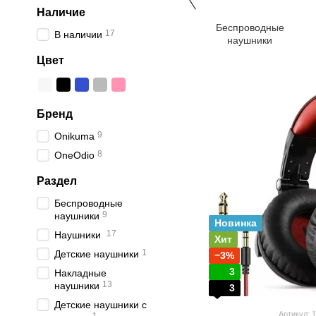
Наличие
Беспроводные
17
В наличии
наушники
Цвет
Бренд
9
Onikuma
8
OneOdio
Раздел
Беспроводные
9
наушники
Новинка
17
Наушники
Хит
1
Детские наушники
−3%
3
Накладные
13
наушники
3
Детские наушники с
Артикул: 