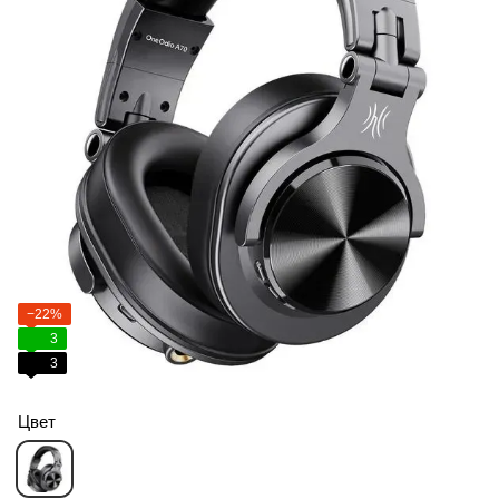
−22%
3
3
Цвет