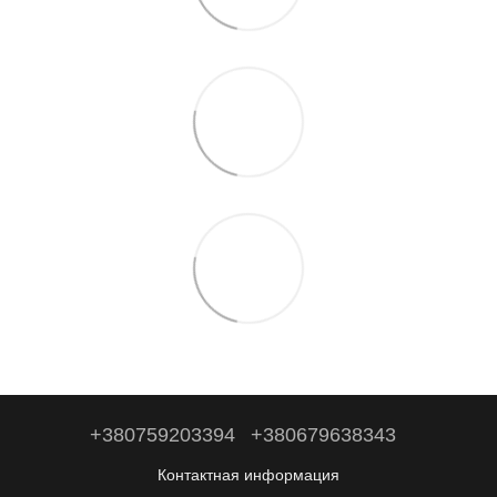
+380759203394
+380679638343
Контактная информация