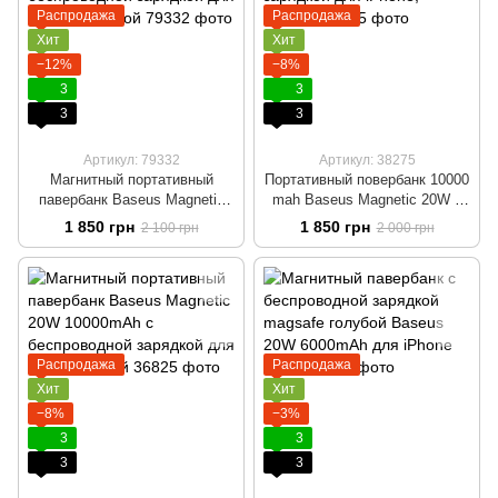
Распродажа
Распродажа
Хит
Хит
−12%
−8%
3
3
3
3
Артикул: 79332
Артикул: 38275
Магнитный портативный
Портативный повербанк 10000
павербанк Baseus Magnetic
mah Baseus Magnetic 20W с
20W 10000mAh с
беспроводной зарядкой для
1 850 грн
1 850 грн
2 100 грн
2 000 грн
беспроводной зарядкой для
iPhone, черный
iPhone Голубой
Распродажа
Распродажа
Хит
Хит
−8%
−3%
3
3
3
3