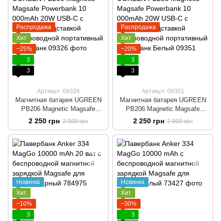
Распродажа
Распродажа
Хит
Хит
−25%
−20%
3
3
3
3
Артикул: 09326
Артикул: 09351
Магнитная батарея UGREEN
Магнитная батарея UGREEN
PB206 Magnetic Magsafe
PB206 Magnetic Magsafe
Powerbank 10 000mAh 20W
Powerbank 10 000mAh 20W
2 250 грн
2 250 грн
3 000 грн
2 800 грн
USB-C с складной подставкой
USB-C с складной подставкой
Беспроводной портативный
Беспроводной портативный
павербанк
павербанк Белый
Новинка
Новинка
Хит
Хит
−10%
−30%
3
3