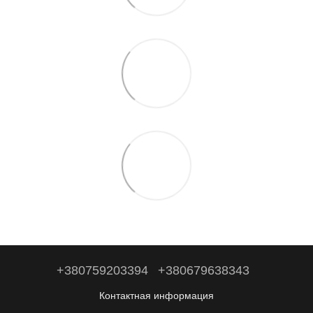
+380759203394
+380679638343
Контактная информация