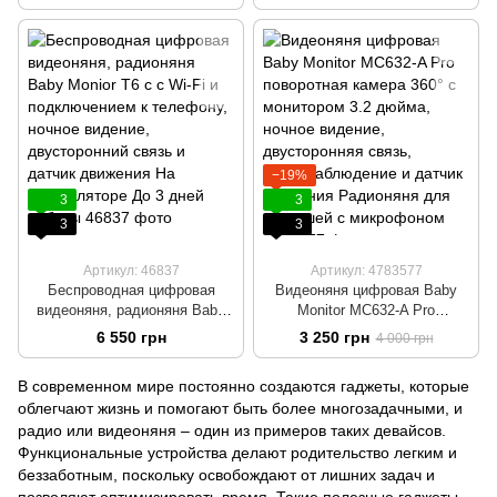
видение, датчик движения,
подключением к телефону,
Wi-Fi камера
двусторонней связью,
видеонаблюдения IP
видеонаблюдением, ночным
Радионяня с гибким
видением и 5-дюймовым HD
креплением и подключением
экраном Цифровая радионяня
к телефону Белый
−19%
3
3
3
3
Артикул: 46837
Артикул: 4783577
Беспроводная цифровая
Видеоняня цифровая Baby
видеоняня, радионяня Baby
Monitor MC632-A Pro
Monior T6 с с Wi-Fi и
поворотная камера 360° с
6 550 грн
3 250 грн
4 000 грн
подключением к телефону,
монитором 3.2 дюйма, ночное
ночное видение,
видение, двусторонняя связь,
В современном мире постоянно создаются гаджеты, которые
двусторонний связь и датчик
видеонаблюдение и датчик
облегчают жизнь и помогают быть более многозадачными, и
движения На аккумуляторе
движения Радионяня для
До 3 дней работы
малышей с микрофоном
радио или видеоняня – один из примеров таких девайсов.
Функциональные устройства делают родительство легким и
беззаботным, поскольку освобождают от лишних задач и
позволяют оптимизировать время. Такие полезные гаджеты