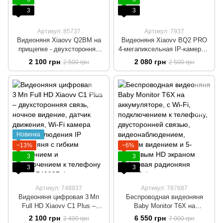
3
3
Артикул: 85737
Артикул: 7937
Видеоняня Xiaovv Q2BM на
Видеоняня Xiaovv BQ2 PRO
прищепке - двухсторонняя
4-мегапиксельная IP-камера с
связь, Wi-Fi,
двойным объективом, Wi-Fi,
2 100 грн
2 080 грн
2 500 грн
2 500 грн
видеонаблюдение, ночное
обзор 360°, ночным видением,
видение и подключение к
видеонаблюдением и
телефону Радионяня
двусторонней связью
поворотная на гибком
креплении Желтый
Новинка
−13%
−6%
3
3
3
3
Артикул: 748937
Артикул: 787687
Видеоняня цифровая 3 Мп
Беспроводная видеоняня
Full HD Xiaovv C1 Plus –
Baby Monitor T6X на
двухсторонняя связь, ночное
аккумуляторе, с Wi-Fi,
2 100 грн
6 550 грн
2 400 грн
7 000 грн