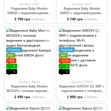
Артикул: 3287
Артикул: 5377
Радионяня Baby Monitor
Видеоняня Baby Monitor
SM650 с видеонаблюдением,
SM651 с видеонаблюдением,
двусторонней связью и
двусторонней связью,
3 750 грн
3 740 грн
5 000 грн
4 000 грн
ночным видением Камера +
датчиком звука и ночным
дисплей Видеоняня
видением
Новинка
Новинка
Хит
Хит
−6%
−11%
3
3
3
3
Артикул: 89834
Артикул: 79475
Видеоняня Baby Monitor
Видеоняня XIAOVV Q2 3MP с
MC632A с ночным видением и
подключением к телефону,
двусторонним аудио
Wi-Fi, двусторонней связью,
2 450 грн
1 950 грн
2 600 грн
2 200 грн
Беспроводная детская
видеонаблюдением и ночным
радионяня Камера + Дисплей
видением Радионяня с
датчиком звука