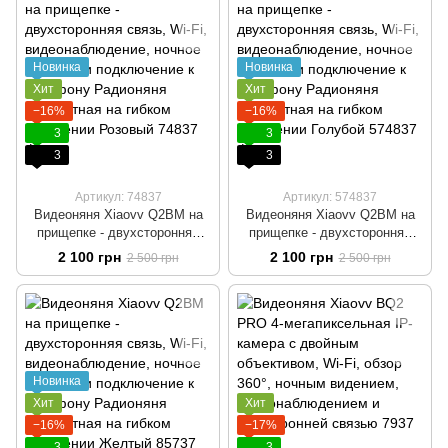
Новинка
Новинка
Хит
Хит
−16%
−16%
3
3
3
3
Артикул: 74837
Артикул: 574837
Видеоняня Xiaovv Q2BM на
Видеоняня Xiaovv Q2BM на
прищепке - двухсторонняя
прищепке - двухсторонняя
связь, Wi-Fi,
связь, Wi-Fi,
2 100 грн
2 100 грн
2 500 грн
2 500 грн
видеонаблюдение, ночное
видеонаблюдение, ночное
видение и подключение к
видение и подключение к
телефону Радионяня
телефону Радионяня
поворотная на гибком
поворотная на гибком
креплении Розовый
креплении Голубой
Новинка
Хит
Хит
−16%
−17%
3
3