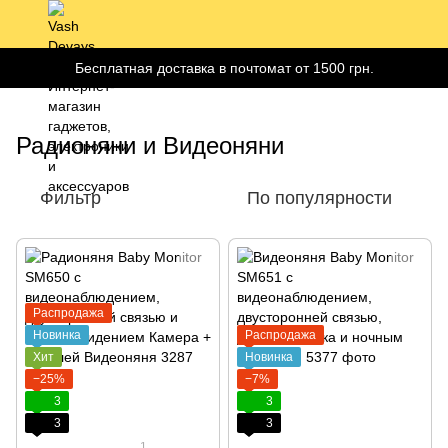
Бесплатная доставка в почтомат от 1500 грн.
Радионяни и Видеоняни
Фильтр
По популярности
Распродажа
Новинка
Распродажа
Хит
Новинка
−25%
−7%
3
3
3
3
1