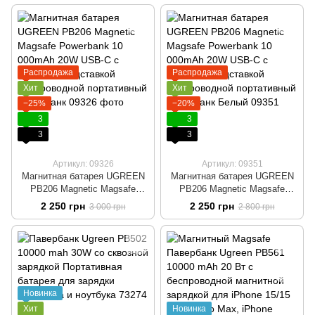
Распродажа
Распродажа
Хит
Хит
−25%
−20%
3
3
3
3
Артикул: 09326
Артикул: 09351
Магнитная батарея UGREEN
Магнитная батарея UGREEN
PB206 Magnetic Magsafe
PB206 Magnetic Magsafe
Powerbank 10 000mAh 20W
Powerbank 10 000mAh 20W
2 250 грн
2 250 грн
3 000 грн
2 800 грн
USB-C с складной подставкой
USB-C с складной подставкой
Беспроводной портативный
Беспроводной портативный
павербанк
павербанк Белый
Новинка
Хит
Новинка