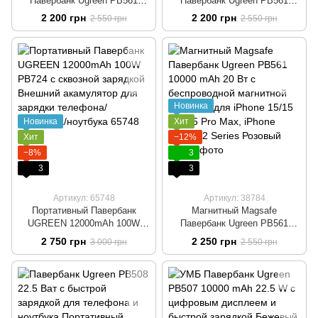
Павербанк Ugreen PB561
Павербанк Ugreen PB561
10000 mAh 20 Вт с
10000 mAh 20 Вт с
2 200 грн
2 200 грн
2 550 грн
2 550 грн
беспроводной магнитной
беспроводной магнитной
зарядкой для iPhone 15/15
зарядкой для iPhone 15/15
Pro/15 Pro Max, iPhone
Pro/15 Pro Max, iPhone
14/13/12 Series Blue
14/13/12 Series Бежевыйй
Новинка
Новинка
Хит
Хит
−12%
−8%
3
3
3
Артикул: 65748
Артикул: 38784
Портативный Павербанк
Магнитный Magsafe
UGREEN 12000mAh 100W
Павербанк Ugreen PB561
PB724 с сквозной зарядкой
10000 mAh 20 Вт с
2 750 грн
2 250 грн
3 000 грн
2 550 грн
Внешний акамулятор для
беспроводной магнитной
зарядки телефона/планшета/
зарядкой для iPhone 15/15
ноутбука
Pro/15 Pro Max, iPhone
14/13/12 Series Розовый