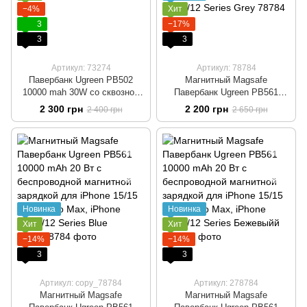
−4%
Хит
3
−17%
3
3
Артикул: 73274
Артикул: 78784
Павербанк Ugreen PB502
Магнитный Magsafe
10000 mah 30W со сквозной
Павербанк Ugreen PB561
зарядкой Портативная
10000 mAh 20 Вт с
2 300 грн
2 200 грн
2 400 грн
2 650 грн
батарея для зарядки
беспроводной магнитной
телефона и ноутбука
зарядкой для iPhone 15/15
Pro/15 Pro Max, iPhone
14/13/12 Series Grey
Новинка
Новинка
Хит
Хит
−14%
−14%
3
3
Артикул: copy_78784
Артикул: 278784
Магнитный Magsafe
Магнитный Magsafe