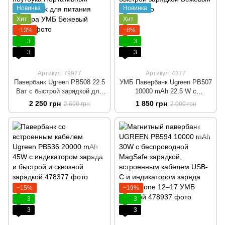
Новинка
Новинка
Хит
Хит
−13%
−8%
3
3
3
3
Артикул: 79977
Артикул: 4377
Павербанк Ugreen PB508 22.5
УМБ Павербанк Ugreen PB507
Ват с быстрой зарядкой для
10000 mAh 22.5 W с
телефона и ноутбука
цифровым дисплеем и
2 250 грн
1 850 грн
2 600 грн
2 000 грн
Портативный powerbank для
быстрой зарядкой Бежевый
питания роутера УМБ
Бежевый
−15%
−19%
3
3
3
3