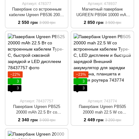
Артикул: 478377
Артикул: 478937
Павербанк со встроенным
Магнитный павербанк
кабелем Ugreen PB536 20000
UGREEN PB594 10000 mAh
mAh 45W с индикатором
30W с беспроводной MagSafe
2 550 грн
2 850 грн
3 000 грн
3 500 грн
заряда и быстрой и сквозной
зарядкой, встроенным
зарядкой
кабелем USB-C и
индикатором заряда Для
iPhone 12–17 УМБ Голубой
−22%
−23%
3
3
3
3
Артикул: 78437757
Артикул: 743774
Павербанк Ugreen PB525
Павербанк Ugreen PB505
20000 mAh 22.5 Вт со
20000 mah 22.5 W со
встроенным кабелем Type-C,
встроенным кабелем Type-C,
2 340 грн
2 449 грн
3 000 грн
3 200 грн
быстрой сквозной зарядкой и
LED дисплеем и быстрой
LED дисплеем
зарядкой Внешний
аккумулятор для зарядки