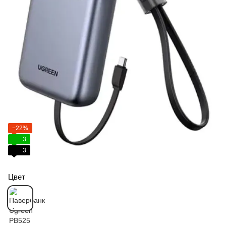
−22%
3
3
Цвет