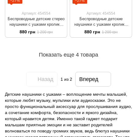
−27%
−27%
Артикул: 454554
Артикул: 454554
Беспроводные детские стерео
Беспроводные детские
наушники с ушками кролика,
наушники с ушками кролика,
игровым микрофоном и LED
игровым микрофоном и LED
880 грн
880 грн
1 200 грн
1 200 грн
подсветкой Розовые KE-01
подсветкой Фиолетовый KE-
01
Показать еще 4 товара
Назад
Вперед
1
из 2
Детские наушники с ушками – воплощение мечты малышей,
которые любят музыку, мультики или аудиосказки. Это не
просто функциональный аксессуар для прослушивания аудио,
а сочетание комфорта, безопасности и яркого дизайна,
который нравится детям. Именно такой гаджет подарит
малышам приятные эмоции и не заставит родителей
волноваться по поводу громких звуков, ведь блютуз наушники