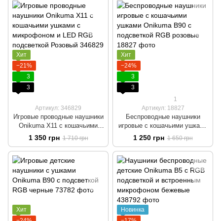
Хит
Хит
−21%
−24%
3
3
3
3
1
Артикул: 346829
Артикул: 18827
Игровые проводные наушники
Беспроводные наушники
Onikuma X11 с кошачьими
игровые с кошачьими ушками
ушками с микрофоном и LED
Onikuma B90 с подсветкой
1 350 грн
1 250 грн
1 710 грн
1 650 грн
RGB подсветкой Розовый
RGB розовые
Хит
Новинка
−24%
−17%