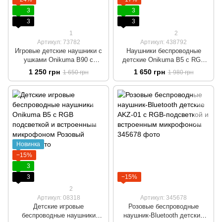
3
3
3
3
1
2
Артикул: 73782
Артикул: 438792
Игровые детские наушники с
Наушники беспроводные
ушками Onikuma B90 с
детские Onikuma B5 с RGB
подсветкой RGB черные
подсветкой и встроенным
1 250 грн
1 650 грн
1 650 грн
1 980 грн
микрофоном бежевые
Новинка
−15%
3
3
−15%
2
Артикул: 08318
Артикул: 345678
Детские игровые
Розовые беспроводные
беспроводные наушники
наушник-Bluetooth детские