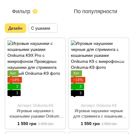
Фильтр
По популярности
1
Дизайн
С ушками
Хит
Хит
−14%
−14%
3
3
3
3
Артикул: Onikuma-K9
Артикул: Onikuma-K9
Игровые наушники с
Игровые наушники черные
кошачьими ушками Onikuma
для стриминга с кошачьими
K9X Pro c микрофоном
ушками Onikuma K9 с
1 550 грн
1 550 грн
1 800 грн
1 800 грн
Проводные наушники для
микрофоном
стриминга Розовый