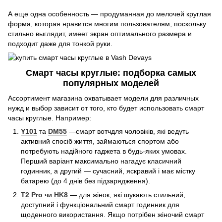
А еще одна особенность — продуманная до мелочей круглая
форма, которая нравится многим пользователям, поскольку
стильно выглядит, имеет экран оптимального размера и
подходит даже для тонкой руки.
Смарт часы круглые: подборка самых
популярных моделей
Ассортимент магазина охватывает модели для различных
нужд и выбор зависит от того, кто будет использовать смарт
часы круглые. Например:
Y101
та
DM55
—смарт вотчдля чоловіків, які ведуть
активний спосіб життя, займаються спортом або
потребують надійного гаджета в будь-яких умовах.
Перший варіант максимально нагадує класичний
годинник, а другий — сучасний, яскравий і має містку
батарею (до 4 днів без підзарядження).
T2 Pro
чи
HK8
— для жінок, які шукають стильний,
доступний і функціональний смарт годинник для
щоденного використання. Якщо потрібен жіночий смарт