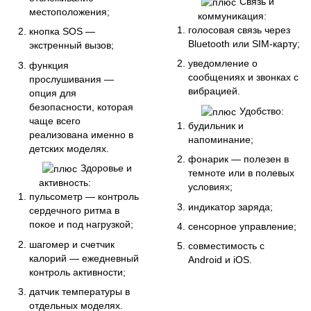
Связь и
местоположения;
коммуникация:
голосовая связь через
кнопка SOS —
Bluetooth или SIM-карту;
экстренный вызов;
уведомление о
функция
сообщениях и звонках с
прослушивания —
вибрацией.
опция для
безопасности, которая
Удобство:
чаще всего
будильник и
реализована именно в
напоминание;
детских моделях.
фонарик — полезен в
Здоровье и
темноте или в полевых
активность:
условиях;
пульсометр — контроль
индикатор заряда;
сердечного ритма в
покое и под нагрузкой;
сенсорное управление;
шагомер и счетчик
совместимость с
калорий — ежедневный
Android и iOS.
контроль активности;
датчик температуры в
отдельных моделях.