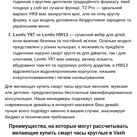
годинник з круглим дисплеєм традиційного формату, який
поєднує у собі всі сучасні функції, T2 Pro — ідеальний
варіант. HK8 має заокруглені краї, але не чітку круглу
форму, а ще модель доповнена бездротовою зарядкою та
українським меню.
Lemfo Y87
чи
Lemfo HW13
— сучасний вибір для дітей,
коли важливі безпека та постійний зв'язок. Оскільки моделі
представлені у різних кольорах, є можливість придбати
годинники наручні смарт круглі як для дівчаток, так і для
хлопчиків. Lemfo Y87 має камеру, велику кількість
вбудованої пам'яті та підтримує роботу додатків, а HW13
відрізняється водонепроникним корпусом, низьким
енергоспоживанням і легким налаштуванням.
Для желающих купить смарт часы круглые женские, мужские
или детские, предусмотрены бесплатные квалифицированные
консультации. Наши менеджеры подскажут, какие
современные девайсы в интернет-магазине Ваш девайс
лучше всего подойдут именно в вашем случае, анализируя
бюджет и технические требования.
Преимущества, на которые могут рассчитывать
желающие купить смарт часы круглые в Vash