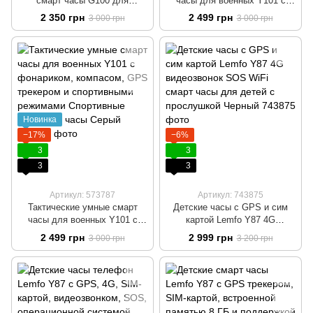
смарт часы G100 для
часы для военных Y101 с
военных c GPS, компасом и
фонариком, компасом, GPS
2 350 грн
2 499 грн
3 000 грн
3 000 грн
возможностю совершать
трекером и спортивными
звонки Мужские наручные
режимами Спортивные
умные часы Черный
наручные часы Черный
Новинка
−17%
−6%
3
3
3
3
Артикул: 573787
Артикул: 743875
Тактические умные смарт
Детские часы с GPS и сим
часы для военных Y101 с
картой Lemfo Y87 4G
фонариком, компасом, GPS
видеозвонок SOS WiFi смарт
2 499 грн
2 999 грн
3 000 грн
3 200 грн
трекером и спортивными
часы для детей с прослушкой
режимами Спортивные
Черный
наручные часы Серый