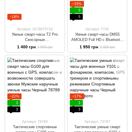
−15%
5
−18%
5
Артикул: 1679675718
Артикул: 7745
Умные смарт-часы T2 Pro
Умные смарт-часы DM55
Сенсорные
AMOLED Full HD с Bluetooth-
водонепроницаемые часы с
звонками и 20+ спортивными
1 400 грн
1 950 грн
1 699 грн
2 300 грн
голосовой связью и
режимами Спортивные
шагомером Часы телефон
мужские часы Черно-
Белый
оранжевые
−22%
−17%
3
3
3
3
Артикул: 78789
Артикул: 73787
Тактические спортивные
Тактические умные смарт