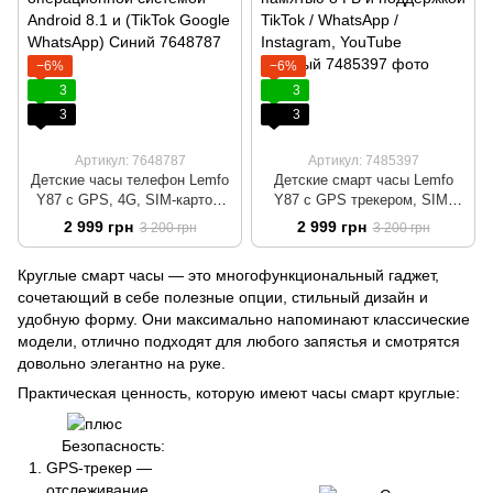
−6%
−6%
3
3
3
3
Артикул: 7648787
Артикул: 7485397
Детские часы телефон Lemfo
Детские смарт часы Lemfo
Y87 с GPS, 4G, SIM-картой,
Y87 с GPS трекером, SIM-
видеозвонком, SOS,
картой, встроенной памятью 8
2 999 грн
2 999 грн
3 200 грн
3 200 грн
операционной системой
ГБ и поддержкой TikTok /
Android 8.1 и (TikTok Google
WhatsApp / Instagram,
Круглые смарт часы — это многофункциональный гаджет,
WhatsApp) Синий
YouTube Розовый
сочетающий в себе полезные опции, стильный дизайн и
удобную форму. Они максимально напоминают классические
модели, отлично подходят для любого запястья и смотрятся
довольно элегантно на руке.
Практическая ценность, которую имеют часы смарт круглые:
Безопасность:
GPS-трекер —
отслеживание