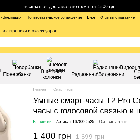
Бесплатная доставка в почтомат от 1500 грн.
 информация
Пользовательское соглашение
Блог
Отзывы о магазине
 электроники и аксессуаров
Bluetooth
С
Повербанки
Радионяни\Видеоняни
колонки
се
Главная
Смарт часы
Умные смарт-часы T2 Pro 
часы с голосовой связью и
В наличии
Артикул: 1678822525
Оставить отзыв
1 400 грн
1 699 грн