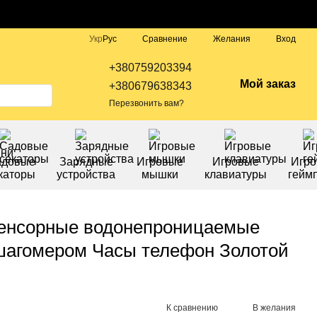
Сравнение
Укр
Рус
Желания
Вход
+380759203394
Мой заказ
+380679638343
Перезвонить вам?
адовые
Зарядные
Игровые
Игровые
Игр
каторы
устройства
мышки
клавиатуры
гейм
Сенсорные водонепроницаемые
 шагомером Часы телефон Золотой
К сравнению
В желания