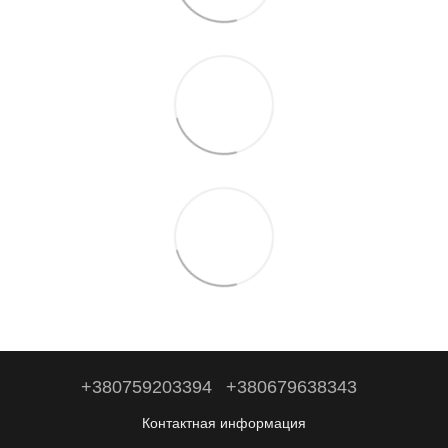
+380759203394
+380679638343
Контактная информация