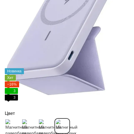
Новинка
Хит
−16%
3
3
Цвет