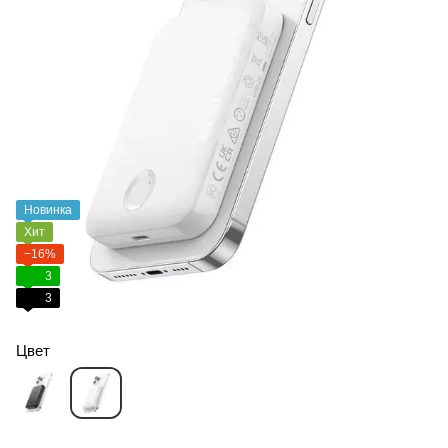
Новинка
Хит
−16%
3
3
Цвет