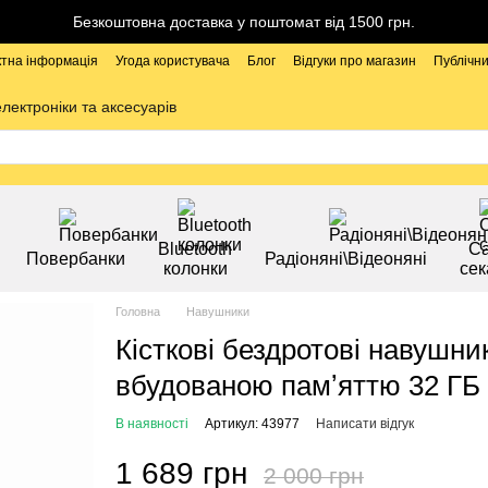
Безкоштовна доставка у поштомат від 1500 грн.
ктна інформація
Угода користувача
Блог
Відгуки про магазин
Публічни
електроніки та аксесуарів
Bluetooth
Са
Повербанки
Радіоняні\Відеоняні
колонки
сек
Головна
Навушники
Кісткові бездротові навушни
вбудованою памʼяттю 32 ГБ
В наявності
Артикул: 43977
Написати відгук
1 689 грн
2 000 грн