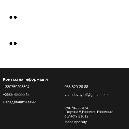
Контактна інформація
+380759203394
068 820-26-88
+380679638343
vashdevays8@gmail.com
Передзвонити вам?
вул. Академіка
Ющенка,5,Вінниця, Вінницька
область,21012
Мапа проїзду