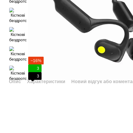
−16%
3
3
Опис
Характеристики
Новий відгук або комент