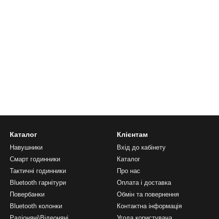
Каталог
Клієнтам
Навушники
Вхід до кабінету
Смарт годинники
Каталог
Тактичні годинники
Про нас
Bluetooth гарнітури
Оплата і доставка
Повербанки
Обмін та повернення
Bluetooth колонки
Контактна інформація
Радіоняні\Відеоняні
Угода користувача