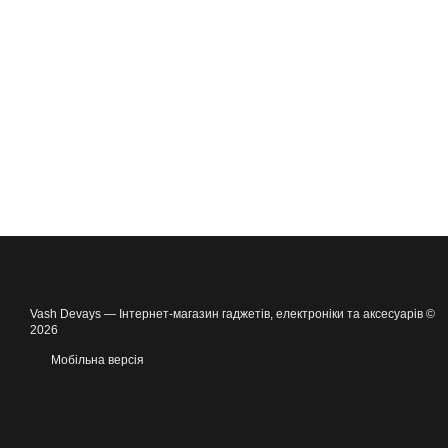
Vash Devays — Інтернет-магазин гаджетів, електроніки та аксесуарів ©
2026
Мобільна версія