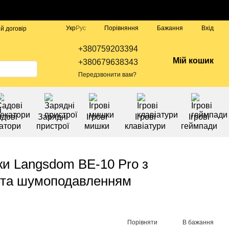
Порівняння
Укр
Рус
Бажання
Вхід
й договір
+380759203394
Мій кошик
+380679638343
Передзвонити вам?
дові
Зарядні
Ігрові
Ігрові
Ігрові
атори
пристрої
мишки
клавіатури
геймпади
ки Langsdom BE-10 Pro з
 та шумоподавленням
Порівняти
В бажання