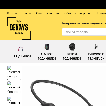
Перейти до основного контенту
Каталог
Про нас
Оплата і доставка
Обмін та повернення
Конта
Бренди
Інтернет-магазин гаджетів, 
Смарт
Тактичні
Bluetooth
Навушники
годинники
годинники
гарнітури