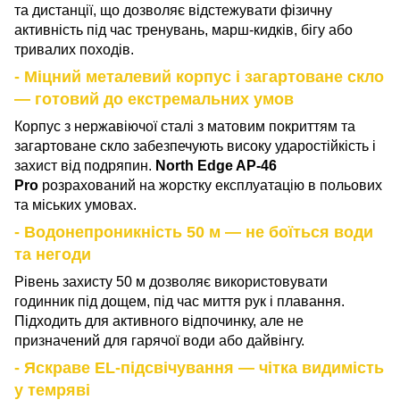
та дистанції, що дозволяє відстежувати фізичну
активність під час тренувань, марш-кидків, бігу або
тривалих походів.
- Міцний металевий корпус і загартоване скло
— готовий до екстремальних умов
Корпус з нержавіючої сталі з матовим покриттям та
загартоване скло забезпечують високу ударостійкість і
захист від подряпин.
North Edge AP-46
Pro
розрахований на жорстку експлуатацію в польових
та міських умовах.
- Водонепроникність 50 м — не боїться води
та негоди
Рівень захисту 50 м дозволяє використовувати
годинник під дощем, під час миття рук і плавання.
Підходить для активного відпочинку, але не
призначений для гарячої води або дайвінгу.
- Яскраве EL-підсвічування — чітка видимість
у темряві