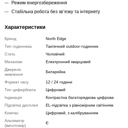
Режим енергозбереження
Стабільна робота без зв’язку та інтернету
Характеристики
Бренд
North Edge
Тип годинника
Тактичний outdoor-годинник
Стать
Чоловічий
Механізм
Електронний кварцовий
Джерело
Батарейка
живлення
Формат часу
12 / 24 години
Тип циферблата
Цифровий
Індикація
Контрастна багаторядкова цифрова
Підсвітка дисплея
EL-підсвітка з рівномірним світінням
Компас
Цифровий, з калібруванням
Альтиметр
Є
(висотомір)