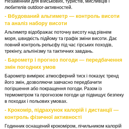
Незамінний для військових, туристів, мисливців і
любителів outdoor-активностей.
- Вбудований альтиметр — контроль висоти
та аналіз набору висоти
Альтиметр відображає поточну висоту над рівнем
моря, швидкість підйому та графік зміни висоти. Дає
повний контроль рельєфу під час гірських походів,
трекінгу, альпінізму та тактичних завдань.
- Барометр і прогноз погоди — передбачення
змін погодних умов
Барометр вимірює атмосферний тиск і показує тренд
його змін, дозволяючи завчасно передбачити
погіршення або покращення погоди. Разом із
термометром та прогнозом погоди це підвищує безпеку
в походах і польових умовах.
- Крокомір, підрахунок калорій і дистанції —
контроль фізичної активності
Годинник оснащений крокоміром, лічильником калорій