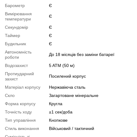
Барометр
Є
Вимірювання
Є
температури
Секундомір
Є
Таймер
Є
Будильник
Є
Автономність
До 18 місяців без заміни батареї
роботи
Водозахист
5 ATM (50 м)
Протиударний
Посилений корпус
захист
Матеріал корпусу
Нержавіюча сталь
Скло
Загартоване мінеральне
Форма корпусу
Кругла
Точність ходу
±1 сек/доба
Тип управління
Кнопкове
Стиль виконання
Військовий / тактичний
Сумісність зі