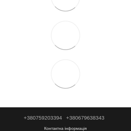
+380759203394
+380679638343
Контактна інформація