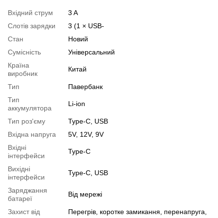
Вхідний струм
3 A
Слотів зарядки
3 (1 × USB-
Стан
Новий
Сумісність
Універсальний
Країна
Китай
виробник
Тип
Павербанк
Тип
Li-ion
аккумулятора
Тип роз'єму
Type-C, USB
Вхідна напруга
5V, 12V, 9V
Вхідні
Type-C
інтерфейси
Вихідні
Type-C, USB
інтерфейси
Заряджання
Від мережі
батареї
Захист від
Перегрів, коротке замикання, перенапруга,