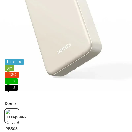
Новинка
Хіт
−13%
3
3
Колір