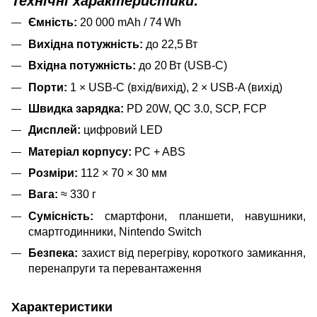
Технічні характеристики:
Ємність:
20 000 mAh / 74 Wh
Вихідна потужність:
до 22,5 Вт
Вхідна потужність:
до 20 Вт (USB-C)
Порти:
1 × USB-C (вхід/вихід), 2 × USB-A (вихід)
Швидка зарядка:
PD 20W, QC 3.0, SCP, FCP
Дисплей:
цифровий LED
Матеріал корпусу:
PC + ABS
Розміри:
112 × 70 × 30 мм
Вага:
≈ 330 г
Сумісність:
смартфони, планшети, навушники,
смартгодинники, Nintendo Switch
Безпека:
захист від перегріву, короткого замикання,
перенапруги та перевантаження
Характеристики