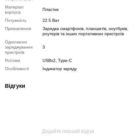
Матеріал
Пластик
корпуса
Потужність
22.5 Ват
Призначення
Зарядка смартфонів, планшетів, ноутбуків,
роутерів та інших портативних пристроїв
Одночасно
заряджуваних
3
пристроїв
Роз'єми
USBx2, Type-C
Особливості
Індикатор заряду
Відгуки
Додайте перший відгук