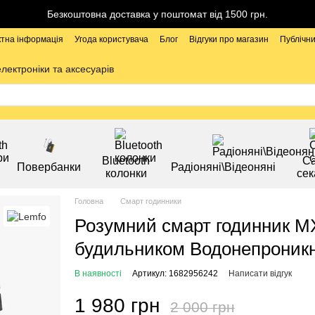
Безкоштовна доставка у поштомат від 1500 грн.
ктна інформація
Угода користувача
Блог
Відгуки про магазин
Публічни
електроніки та аксесуарів
Bluetooth
Са
Повербанки
Радіоняні\Відеоняні
колонки
сек
Головна
Смарт годинники
Розумний смарт годинник MX
будильником Водонепроникн
В наявності
Артикул: 1682956242
Написати відгук
1 980 грн
2 000 грн