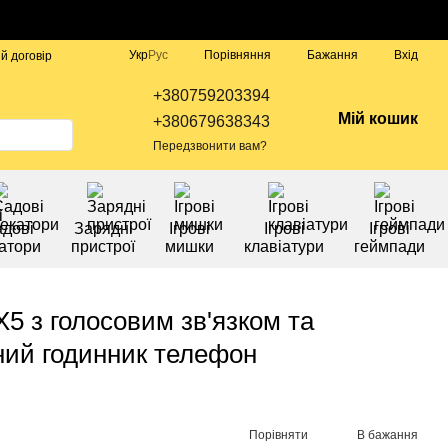
Порівняння
Укр
Рус
Бажання
Вхід
й договір
+380759203394
Мій кошик
+380679638343
Передзвонити вам?
дові
Зарядні
Ігрові
Ігрові
Ігрові
атори
пристрої
мишки
клавіатури
геймпади
5 з голосовим зв'язком та
ий годинник телефон
Порівняти
В бажання