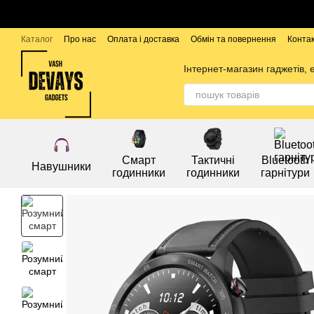
Перейти до основного контенту
Каталог
Про нас
Оплата і доставка
Обмін та повернення
Конта
Бренди
Інтернет-магазин гаджетів, 
Смарт
Тактичні
Bluetooth
Навушники
годинники
годинники
гарнітури