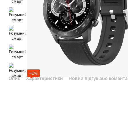
−1%
Опис
Характеристики
Новий відгук або комент