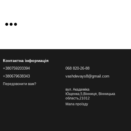
Контактна інформація
+380759203394
068 820-26-88
+380679638343
vashdevays8@gmail.com
Передзвонити вам?
вул. Академіка
Ющенка,5,Вінниця, Вінницька
область,21012
Мапа проїзду