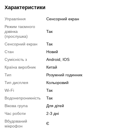
Характеристики
Управління
Сенсорний екран
Режим таємного
дзвінка
Так
(прослушка)
Сенсорний екран
Так
Стан
Новий
Сумісність з
Android, IOS
Країна виробник
Китай
Тип
Розумний годинник
Тип дисплея
Кольоровий
Wi-Fi
Так
Водонепроникність
Так
Вікова група
Для дітей
Час роботи
2-3 дні
Вбудований
Є
мікрофон