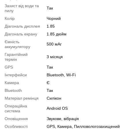
Захист від води та
Так
пилу
Колір
Чорний
Діагональ дисплея
1.85
Діагональ екрану
1.85 дюйм
Ємність
500 мАг
аккумулятору
Гарантійний
3 місяця
термін
GPS
Так
Інтерфейси
Bluetooth, Wi-Fi
Камера
Є
Bluetooth
Так
Матеріал ремінця
Силікон
Операційна
Android OS
система
Оповіщення
Звукове, вібрація
Особливості
GPS, Камера, Пилловологозахищений