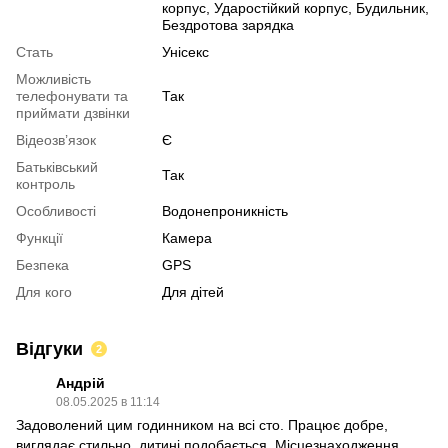
корпус, Ударостійкий корпус, Будильник,
Бездротова зарядка
Стать
Унісекс
Можливість
телефонувати та
Так
приймати дзвінки
Відеозв’язок
Є
Батьківський
Так
контроль
Особливості
Водонепроникність
Функції
Камера
Безпека
GPS
Для кого
Для дітей
Відгуки
2
Андрій
08.05.2025 в 11:14
Задоволений цим годинником на всі сто. Працює добре,
виглядає стильно, дитині подобається. Місцезнаходження