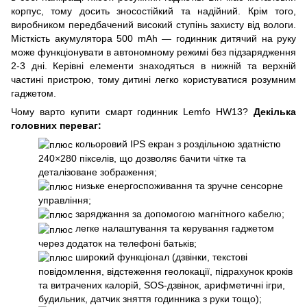
корпус, тому досить зносостійкий та надійний. Крім того,
виробником передбачений високий ступінь захисту від вологи.
Місткість акумулятора 500 mAh — годинник дитячий на руку
може функціонувати в автономному режимі без підзарядження
2-3 дні. Керівні елементи знаходяться в нижній та верхній
частині пристрою, тому дитині легко користуватися розумним
гаджетом.
Чому варто купити смарт годинник Lemfo HW13?
Декілька
головних переваг:
кольоровий IPS екран з роздільною здатністю
240×280 пікселів, що дозволяє бачити чітке та
деталізоване зображення;
низьке енергоспоживання та зручне сенсорне
управління;
заряджання за допомогою магнітного кабелю;
легке налаштування та керування гаджетом
через додаток на телефоні батьків;
широкий функціонал (дзвінки, текстові
повідомлення, відстеження геолокації, підрахунок кроків
та витрачених калорій, SOS-дзвінок, арифметичні ігри,
будильник, датчик зняття годинника з руки тощо);