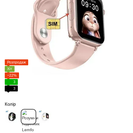
Розпродаж
Хіт
−22%
3
3
Колір