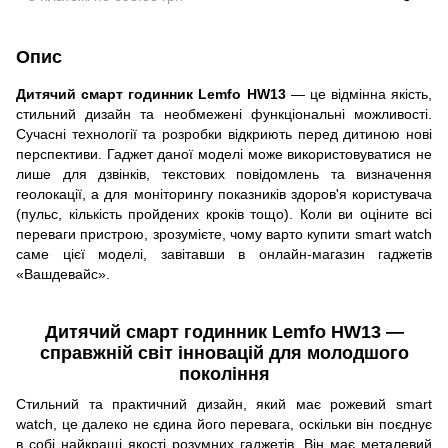
Опис
Дитячий смарт годинник Lemfo HW13
— це відмінна якість,
стильний дизайн та необмежені функціональні можливості.
Сучасні технології та розробки відкриють перед дитиною нові
перспективи. Гаджет даної моделі може використовуватися не
лише для дзвінків, текстових повідомлень та визначення
геолокації, а для моніторингу показників здоров'я користувача
(пульс, кількість пройдених кроків тощо). Коли ви оціните всі
переваги пристрою, зрозумієте, чому варто купити smart watch
саме цієї моделі, завітавши в онлайн-магазин гаджетів
«Вашдевайс».
Дитячий смарт годинник Lemfo HW13 —
справжній світ інновацій для молодшого
покоління
Стильний та практичний дизайн, який має рожевий smart
watch, це далеко не єдина його перевага, оскільки він поєднує
в собі найкращі якості розумних гаджетів. Він має металевий