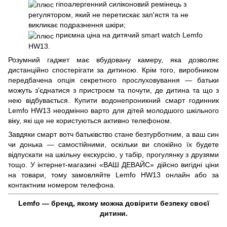
гіпоалергенний силіконовий ремінець з
регулятором, який не перетискає зап'ястя та не
викликає подразнення шкіри;
приємна ціна на дитячий smart watch Lemfo
HW13.
Розумний гаджет має вбудовану камеру, яка дозволяє
дистанційно спостерігати за дитиною. Крім того, виробником
передбачена опція секретного прослуховування — батьки
можуть з'єднатися з пристроєм та почути, де дитина та що з
нею відбувається. Купити водонепроникний смарт годинник
Lemfo HW13 неодмінно варто для дітей молодшого шкільного
віку, які ще не користуються активно телефоном.
Завдяки смарт вотч батьківство стане безтурботним, а ваш син
чи донька — самостійними, оскільки ви спокійно їх будете
відпускати на шкільну екскурсію, у табір, прогулянку з друзями
тощо. У інтернет-магазині «ВАШ ДЕВАЙС» дійсно вигідні ціни
на товари, тому замовляйте Lemfo HW13 онлайн або за
контактним номером телефона.
Lemfo — бренд, якому можна довірити безпеку своєї
дитини.