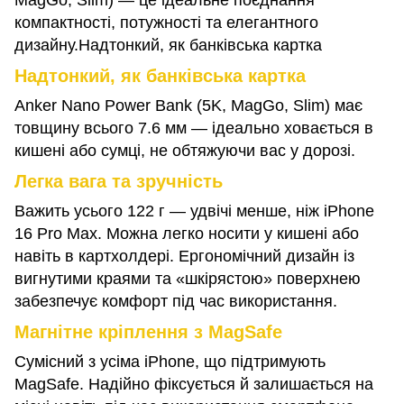
MagGo, Slim) — це ідеальне поєднання
компактності, потужності та елегантного
дизайну.Надтонкий, як банківська картка
Надтонкий, як банківська картка
Anker Nano Power Bank (5K, MagGo, Slim) має
товщину всього 7.6 мм — ідеально ховається в
кишені або сумці, не обтяжуючи вас у дорозі.
Легка вага та зручність
Важить усього 122 г — удвічі менше, ніж iPhone
16 Pro Max. Можна легко носити у кишені або
навіть в картхолдері. Ергономічний дизайн із
вигнутими краями та «шкірястою» поверхнею
забезпечує комфорт під час використання.
Магнітне кріплення з MagSafe
Сумісний з усіма iPhone, що підтримують
MagSafe. Надійно фіксується й залишається на