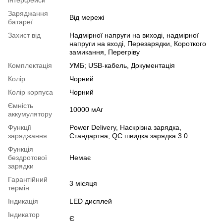
Заряджання
Від мережі
батареї
Захист від
Надмірної напруги на виході, надмірної
напруги на вході, Перезарядки, Короткого
замикання, Перегріву
Комплектація
УМБ; USB-кабель, Документація
Колір
Чорний
Колір корпуса
Чорний
Ємність
10000 мАг
аккумулятору
Функції
Power Delivery, Наскрізна зарядка,
заряджання
Стандартна, QC швидка зарядка 3.0
Функція
бездротової
Немає
зарядки
Гарантійний
3 місяця
термін
Індикація
LED дисплей
Індикатор
Є