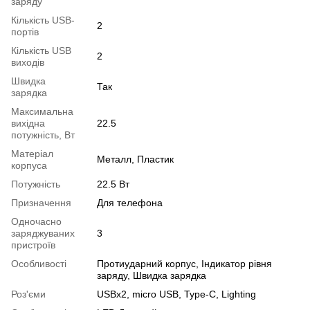
заряду
Кількість USB-
2
портів
Кількість USB
2
виходів
Швидка
Так
зарядка
Максимальна
вихідна
22.5
потужність, Вт
Матеріал
Металл, Пластик
корпуса
Потужність
22.5 Вт
Призначення
Для телефона
Одночасно
заряджуваних
3
пристроїв
Особливості
Протиударний корпус, Індикатор рівня
заряду, Швидка зарядка
Роз'єми
USBx2, micro USB, Type-C, Lighting