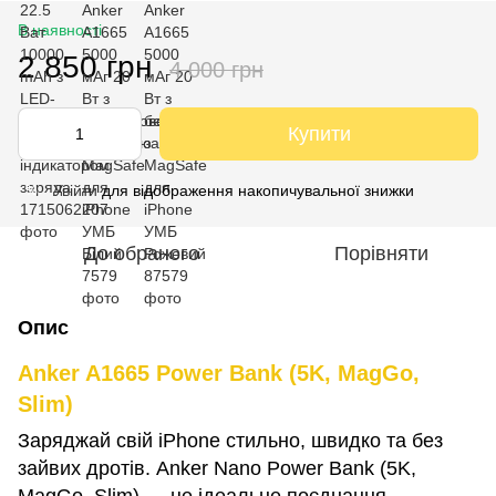
В наявності
2 850 грн
4 000 грн
Купити
Увійти
для відображення накопичувальної знижки
%
До обраного
Порівняти
Опис
Anker A1665 Power Bank (5K, MagGo,
Slim)
Заряджай свій iPhone стильно, швидко та без
зайвих дротів. Anker Nano Power Bank (5K,