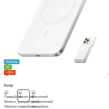
Новинка
Хіт
−29%
Колір