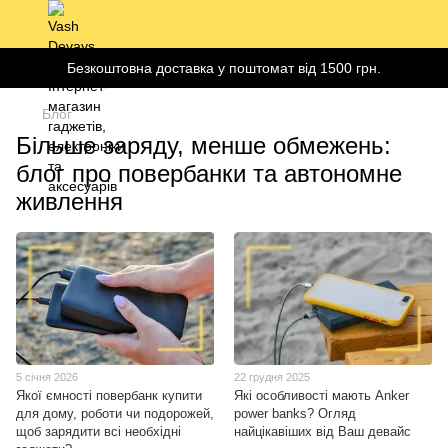
Безкоштовна доставка у поштомат від 1500 грн.
Блог
Більше заряду, менше обмежень:
блог про повербанки та автономне
живлення
5 січня 2026
22 грудня 2025
Якої ємності повербанк купити
Які особливості мають Anker
для дому, роботи чи подорожей,
power banks? Огляд
щоб зарядити всі необхідні
найцікавіших від Ваш девайс