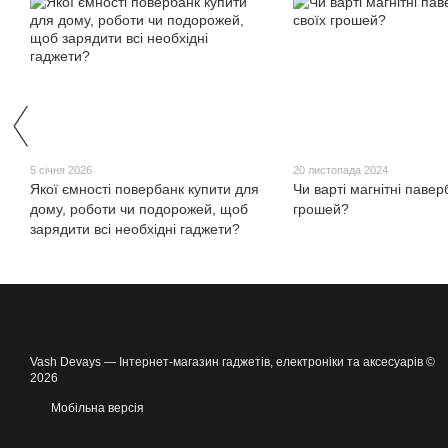
5 січня 2026
20 листопада 2024
Якої ємності повербанк купити для
Чи варті магнітні павер
дому, роботи чи подорожей, щоб
грошей?
зарядити всі необхідні гаджети?
Vash Devays — Інтернет-магазин гаджетів, електроніки та аксесуарів ©
2026
Мобільна версія