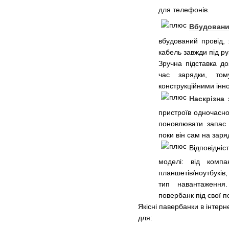
для телефонів.
Вбудовани
вбудований провід,
кабель завжди під р
Зручна підставка до
час зарядки, то
конструкційними інн
Наскрізна 
пристроїв одночасно
поновлювати запас 
поки він сам на заря
Відповідні
моделі: від комп
планшетів/ноутбуків
тип навантаження
повербанк під свої п
Якісні павербанки в інтер
для: