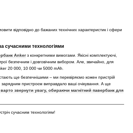
мовити відповідно до бажаних технічних характеристик і сфери
 за сучасними технологіями
ербанк Аnker
з конкретними вимогами. Якісні комплектуючі,
строї безпечним і довговічним вибором. Але, звичайно, для
ker 20 000, 10 000 чи 5000 mAh.
 стають ще безпечнішими – ми перевіряємо кожен пристрій
я зарядним пристроєм виправдало ваші очікування. А ще
 варто звернути увагу, обираючи магнітний павербанк для
устріч сучасним технологіям!