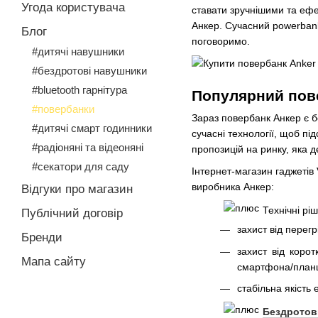
Угода користувача
ставати зручнішими та ефе
Анкер. Сучасний powerbank
Блог
поговоримо.
#дитячі навушники
#бездротові навушники
#bluetooth гарнітура
Популярний пове
#повербанки
Зараз повербанк Анкер є б
#дитячі смарт годинники
сучасні технології, щоб п
#радіоняні та відеоняні
пропозицій на ринку, яка 
#секатори для саду
Інтернет-магазин гаджетів
виробника Анкер:
Відгуки про магазин
Технічні рі
Публічний договір
захист від перег
Бренди
захист від коро
Мапа сайту
смартфона/план
стабільна якість 
Бездротов