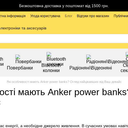
Безкоштовна доставка у поштомат від 1500 грн.
ктна інформація
Угода користувача
Блог
Відгуки про магазин
Публічни
електроніки та аксесуарів
Bluetooth
Са
Повербанки
Радіоняні\Відеоняні
колонки
сек
Які особливості мають Anker power banks? Огляд найцікавіших від Ваш девайс
ості мають Anker power banks
с
ас енергії, а необхідне джерело живлення. В сучасних умовах наві