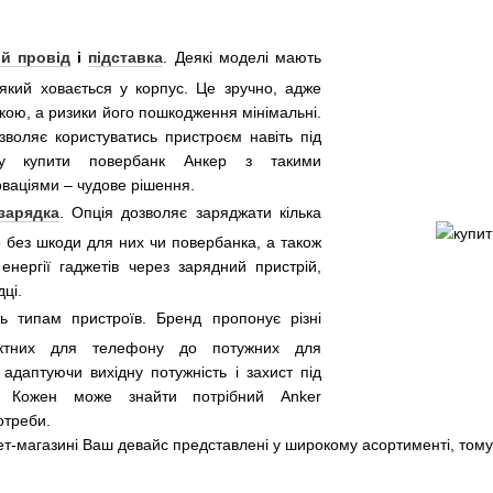
й провід
і
підставка
. Деякі моделі мають
 який ховається у корпус. Це зручно, адже
укою, а ризики його пошкодження мінімальні.
зволяє користуватись пристроєм навіть під
му купити повербанк Анкер з такими
оваціями – чудове рішення.
зарядка
. Опція дозволяє заряджати кілька
 без шкоди для них чи повербанка, а також
енергії гаджетів через зарядний пристрій,
дці.
сть типам пристроїв. Бренд пропонує різні
актних для телефону до потужних для
, адаптуючи вихідну потужність і захист під
. Кожен може знайти потрібний Anker
отреби.
нет-магазині Ваш девайс представлені у широкому асортименті, том