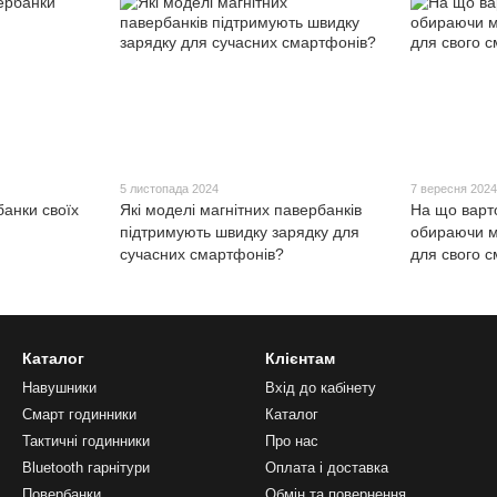
5 листопада 2024
7 вересня 202
банки своїх
Які моделі магнітних павербанків
На що варто
підтримують швидку зарядку для
обираючи м
сучасних смартфонів?
для свого 
Каталог
Клієнтам
Навушники
Вхід до кабінету
Смарт годинники
Каталог
Тактичні годинники
Про нас
Bluetooth гарнітури
Оплата і доставка
Повербанки
Обмін та повернення