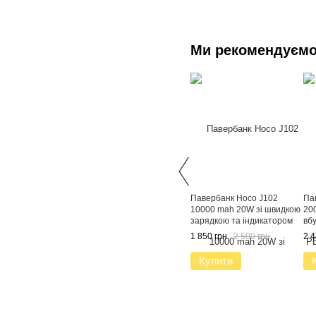
Ми рекомендуєм
Павербанк Hoco J102
Па
10000 mah 20W зі швидкою
20
зарядкою та індикатором
вб
заряду
C,
1 850 грн
2 500 грн
2 4
шв
Зо
Купити
за
пл
ро