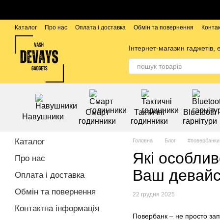
Перейти до основного контенту
Каталог
Про нас
Оплата і доставка
Обмін та повернення
Конта
Бренди
Інтернет-магазин гаджетів, 
Смарт
Тактичні
Bluetooth
Навушники
годинники
годинники
гарнітури
Каталог
Головна
Блог
#повербанки
Які особлив
Про нас
Ваш девай
Оплата і доставка
Обмін та повернення
22 грудня 2025
Контактна інформація
Повербанк – не просто зап