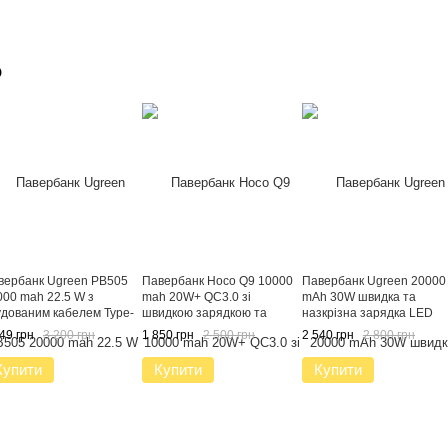
о
вербанк Ugreen PB505
Павербанк Hoco Q9 10000
Павербанк Ugreen 20000
000 mah 22.5 W з
mah 20W+ QC3.0 зі
mAh 30W швидка та
удованим кабелем Type-
швидкою зарядкою та
назкрізна зарядка LED
 LED дисплеєм та
індикатором заряду з
дисплеєм та індикатором
49 грн
3 200 грн
1 850 грн
2 500 грн
2 540 грн
2 800 грн
идкою зарядкою
кабелем у комплекті
заряду Зовнішній
внішній акумулятор для
акумулятор для телефон
Купити
Купити
Купити
рядки телефону,
та роутера
аншета та живлення
утера