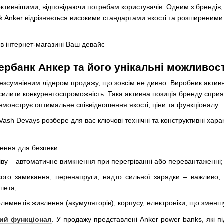
ктивнішими, відповідаючи потребам користувачів. Одним з брендів, 
 Anker відрізняється високими стандартами якості та розширеними
рбанк Анкер та його унікальні можливост
езсумнівним лідером продажу, що зовсім не дивно. Виробник активно
ідсилити конкурентоспроможність. Така активна позиція бренду спри
демонструє оптимальне співвідношення якості, ціни та функціоналу.
 Vash Devays розбере для вас ключові технічні та конструктивні хар
шення для безпеки.
ріву – автоматичне вимкнення при перегріванні або перевантаженні;
ткого замикання, перенапруги, надто сильної зарядки – важливо
шета;
елементів живлення (акумуляторів), корпусу, електроніки, що зменшує
ий функціонал
. У продажу представлені Anker power banks, які 