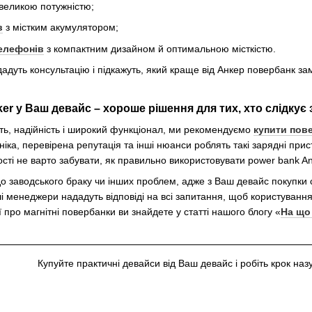
великою потужністю;
в
з містким акумулятором;
елефонів
з компактним дизайном й оптимальною місткістю.
дуть консультацію і підкажуть, який краще від Анкер повербанк за
er у Ваш девайс – хороше рішення для тих, хто слідкує
ть, надійність і широкий функціонал, ми рекомендуємо
купити пов
ніка, перевірена репутація та інші нюанси роблять такі зарядні при
ті не варто забувати, як правильно використовувати power bank An
о заводського браку чи інших проблем, адже з Ваш девайс покупки
 менеджери нададуть відповіді на всі запитання, щоб користуванн
 про магнітні повербанки ви знайдете у статті нашого блогу «
На що
Купуйте практичні девайси від Ваш девайс і робіть крок наз