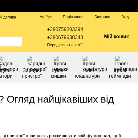
Порівняння
Укр
Рус
Бажання
Вхід
й договір
+380759203394
Мій кошик
+380679638343
Передзвонити вам?
дові
Зарядні
Ігрові
Ігрові
Ігрові
атори
пристрої
мишки
клавіатури
геймпади
? Огляд найцікавіших від
ть ці пристрої починають розширювати свій функціонал, щоб