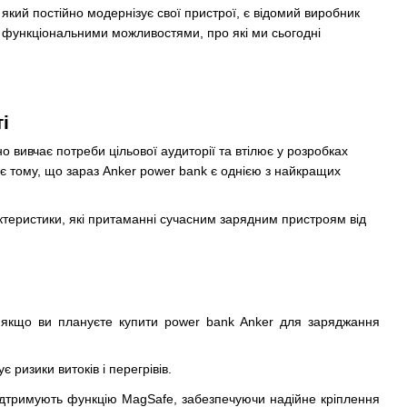
який постійно модернізує свої пристрої, є відомий виробник
 функціональними можливостями, про які ми сьогодні
і
 вивчає потреби цільової аудиторії та втілює у розробках
яє тому, що зараз Anker power bank є однією з найкращих
актеристики, які притаманні сучасним зарядним пристроям від
, якщо ви плануєте купити power bank Anker для заряджання
 ризики витоків і перегрівів.
підтримують функцію MagSafe, забезпечуючи надійне кріплення