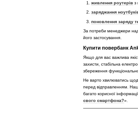
живлення роутерів
з 
заряджання ноутбукі
поновлення заряду т
За потреби менеджери нада
його застосування.
Купити повербанк Ank
Якщо для вас важлива якіс
захисти, стабільна електро
збереження функціональнос
Не варто хвилюватись щод
перед відправленням. Наші
багато корисної інформації
свого смартфона?
».