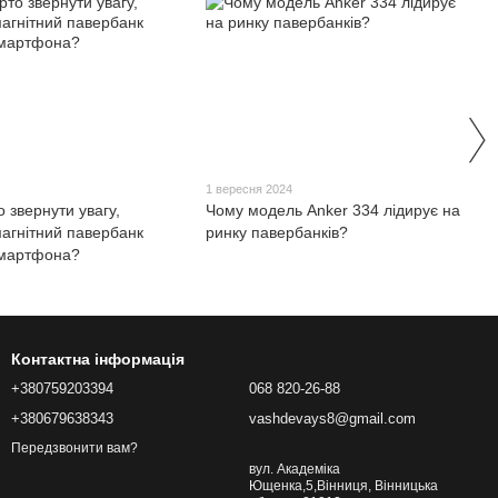
4
1 вересня 2024
 звернути увагу,
Чому модель Anker 334 лідирує на
агнітний павербанк
ринку павербанків?
смартфона?
Контактна інформація
+380759203394
068 820-26-88
+380679638343
vashdevays8@gmail.com
Передзвонити вам?
вул. Академіка
Ющенка,5,Вінниця, Вінницька