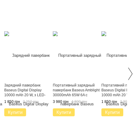
Зарядний павербанк
Портативный зарядный
Портативний павер
Baseus Digital Display
павербанк Baseus Amblight
Baseus Digital Displ
10000 mAh 20 W, з LED-
30000mAh 65W 6A с
10000 mAh 20 W, L
дисплеєм, + кабель Type-c
технологией быстрой
дисплей + кабель T
1 850 грн
2 250 грн
3 980 грн
4 800 грн
1 850 грн
2 300 грн
зарядки QC3.0+PD3.0 для
(Білий)
у
зарядки телефона
Купити
Купити
Купити
планшета и ноутбука
Черный