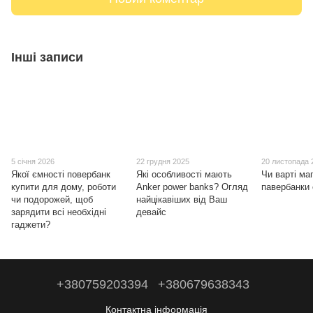
Інші записи
5 січня 2026
22 грудня 2025
20 листопада 
Якої ємності повербанк
Які особливості мають
Чи варті маг
купити для дому, роботи
Anker power banks? Огляд
павербанки 
чи подорожей, щоб
найцікавіших від Ваш
зарядити всі необхідні
девайс
гаджети?
+380759203394
+380679638343
Контактна інформація