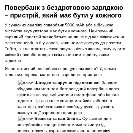
Повербанк з бездротовою зарядкою
– пристрій, який має бути у кожного
У сучасних реаліях повербанк 5000 mAh або з більшою
місткістю акумулятора має бути у кожного. Цей зручний
зарядний пристрій знадобиться не лише під час відключення
електроенергії, а й у дорозі, коли немає доступу до розетки.
Тобто, він не втратить свою актуальність з часом, тому купити
якісний повербанк варто всім активним користувачам
гаджетів.
Як портативний повербанк спрощує нам життя? Декілька
головних переваг магнітного зарядного пристрою:
Швидке та зручне підключення
. Завдяки
вбудованим магнітам безпровідний повербанк легко
кріпиться до задньої частини смартфона або іншого
гаджета. Це дозволяє уникнути зайвих кабелів та
адаптерів, забезпечивши свободу рухів і зручність
експлуатації зарядного пристрою.
Безпека та надійність.
Сучасні моделі
павербанків оснащені системами захисту від
перевантажень, коротких замикань та перегріву.