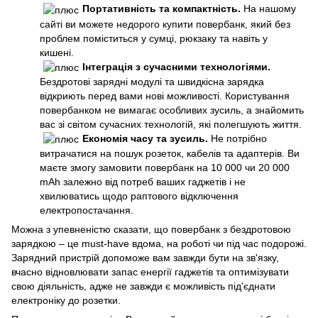
Портативність та компактність.
На нашому
сайті ви можете недорого купити повербанк, який без
проблем поміститься у сумці, рюкзаку та навіть у
кишені.
Інтеграція з сучасними технологіями.
Бездротові зарядні модулі та швидкісна зарядка
відкриють перед вами нові можливості. Користування
повербанком не вимагає особливих зусиль, а знайомить
вас зі світом сучасних технологій, які полегшують життя.
Економія часу та зусиль.
Не потрібно
витрачатися на пошук розеток, кабелів та адаптерів. Ви
маєте змогу замовити повербанк на 10 000 чи 20 000
mAh залежно від потреб ваших гаджетів і не
хвилюватись щодо раптового відключення
електропостачання.
Можна з упевненістю сказати, що повербанк з бездротовою
зарядкою – це must-have вдома, на роботі чи під час подорожі.
Зарядний пристрій допоможе вам завжди бути на зв'язку,
вчасно відновлювати запас енергії гаджетів та оптимізувати
свою діяльність, адже не завжди є можливість під'єднати
електроніку до розетки.