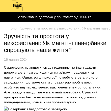
Безкоштовна доставка у поштомат від 1500 грн.
Блог
Зручність та простота у використанні: Як магнітні па
Зручність та простота у
використанні: Як магнітні павербанки
спрощують наше життя?
15 липня 2024
Смартфони, планшети, смарт годинники та інші гаджети
допомагають нам залишатися на зв'язку, працювати та
навчатися. Однак всі ці пристрої потребують регулярного
заряджання, що може стати справжньою проблемою,
особливо під час екстрених відключень електропостачання.
Але завжди є вихід, і це – магнітний повербанк. Сучасний
пристрій має безліч експлуатаційних переваг над своїми
попередниками, і саме їх ми проаналізуємо.