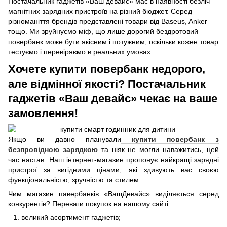
Постачальник гаджетів «Ваш девайс» має в наявності безліч
магнітних зарядних пристроїв на різний бюджет. Серед
різноманіття брендів представлені товари від Baseus, Anker
тощо. Ми зруйнуємо міф, що лише дорогий бездротовий
повербанк може бути якісним і потужним, оскільки кожен товар
тестуємо і перевіряємо в реальних умовах.
Хочете купити повербанк недорого,
але відмінної якості? Постачальник
гаджетів «Ваш девайс» чекає на ваше
замовлення!
Якщо ви давно планували
купити повербанк з
безпровідною зарядкою
та ніяк не могли наважитись, цей
час настав. Наш інтернет-магазин пропонує найкращі зарядні
пристрої за вигідними цінами, які здивують вас своєю
функціональністю, зручністю та стилем.
Чим магазин павербанків «ВашДевайс» виділяється серед
конкурентів? Переваги покупок на нашому сайті:
великий асортимент гаджетів;