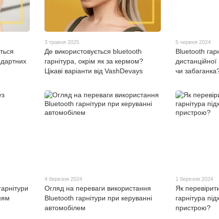
3 травня 2025
5 червня 2024
ться
Де використовується bluetooth
Bluetooth гар
андартних
гарнітура, окрім як за кермом?
дистанційної
Цікаві варіанти від VashDevays
чи забаганка
4 березня 2024
1 березня 2024
гарнітури
Огляд на переваги використання
Як перевірити
ням
Bluetooth гарнітури при керуванні
гарнітура пі
автомобілем
пристрою?