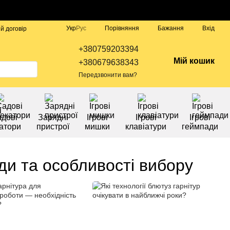
Порівняння
Укр
Рус
Бажання
Вхід
й договір
+380759203394
Мій кошик
+380679638343
Передзвонити вам?
дові
Зарядні
Ігрові
Ігрові
Ігрові
атори
пристрої
мишки
клавіатури
геймпади
яди та особливості вибору