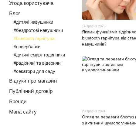
Угода користувача
Блог
#дитячі навушники
14 травня 2025
#бездротові навушники
Якими функціями відрізняє
bluetooth гарнітура від ст
#bluetooth гарнітура
навушників?
#повербанки
#дитячі смарт годинники
#радіоняні та відеоняні
#секатори для саду
Відгуки про магазин
Публічний договір
Бренди
Мапа сайту
29 травня 2024
Огляд та переваги блютуз 
з активним шумопоглинан