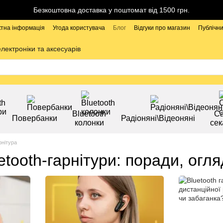
Безкоштовна доставка у поштомат від 1500 грн.
ктна інформація
Угода користувача
Блог
Відгуки про магазин
Публічни
електроніки та аксесуарів
Bluetooth
Са
Повербанки
Радіоняні\Відеоняні
колонки
сек
рнітура
etooth-гарнітури: поради, огл