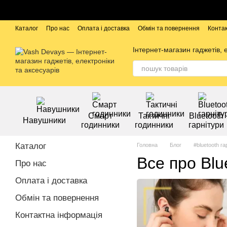
Перейти до основного контенту
Каталог
Про нас
Оплата і доставка
Обмін та повернення
Конта
Бренди
Інтернет-магазин гаджетів, 
Смарт
Тактичні
Bluetooth
Навушники
годинники
годинники
гарнітури
Каталог
Головна
Блог
#bluetooth га
Все про Blu
Про нас
Оплата і доставка
Обмін та повернення
Контактна інформація