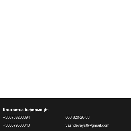
Контактна інформація
+380759203394
068 820-26-88
+380679638343
vashdevays8@gmail.com