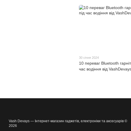
30 січня 2024
10 переваг Bluetooth гарніт
час водіння від VashDevay
Vash Devays — Інтернет-магазин гаджетів, електроніки та аксесуарів ©
2026