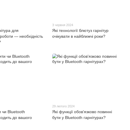
3 червня 2024
нітура для
Які технології блютуз гарнітур
 роботи — необхідність
очікувати в найближчі роки?
?
29 лютого 2024
 чи Bluetooth
Які функції обов'язково повинні
дходить до вашого
бути у Bluetooth гарнітурах?