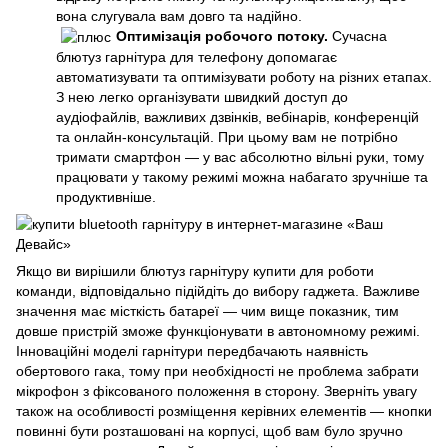
вона слугувала вам довго та надійно.
Оптимізація робочого потоку.
Сучасна
блютуз гарнітура для телефону допомагає
автоматизувати та оптимізувати роботу на різних етапах.
З нею легко організувати швидкий доступ до
аудіофайлів, важливих дзвінків, вебінарів, конференцій
та онлайн-консультацій. При цьому вам не потрібно
тримати смартфон — у вас абсолютно вільні руки, тому
працювати у такому режимі можна набагато зручніше та
продуктивніше.
Якщо ви вирішили блютуз гарнітуру купити для роботи
команди, відповідально підійдіть до вибору гаджета. Важливе
значення має місткість батареї — чим вище показник, тим
довше пристрій зможе функціонувати в автономному режимі.
Інноваційні моделі гарнітури передбачають наявність
обертового гака, тому при необхідності не проблема забрати
мікрофон з фіксованого положення в сторону. Зверніть увагу
також на особливості розміщення керівних елементів — кнопки
повинні бути розташовані на корпусі, щоб вам було зручно