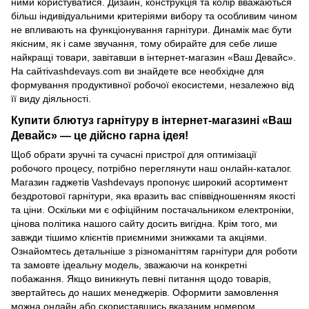
ними користуватися. Дизайн, конструкція та колір вважаються
більш індивідуальними критеріями вибору та особливим чином
не впливають на функціонування гарнітури. Динамік має бути
якісним, як і саме звучання, тому обирайте для себе лише
найкращі товари, завітавши в інтернет-магазин «Ваш Девайс».
На сайтіvashdevays.com ви знайдете все необхідне для
формування продуктивної робочої екосистеми, незалежно від
її виду діяльності.
Купити блютуз гарнітуру в інтернет-магазині «Ваш
Девайс» — це дійсно гарна ідея!
Щоб обрати зручні та сучасні пристрої для оптимізації
робочого процесу, потрібно переглянути наш онлайн-каталог.
Магазин гаджетів Vashdevays пропонує широкий асортимент
бездротової гарнітури, яка вразить вас співвідношенням якості
та ціни. Оскільки ми є офіційним постачальником електроніки,
цінова політика нашого сайту досить вигідна. Крім того, ми
завжди тішимо клієнтів приємними знижками та акціями.
Ознайомтесь детальніше з різноманіттям гарнітури для роботи
та замовте ідеальну модель, зважаючи на конкретні
побажання. Якщо виникнуть певні питання щодо товарів,
звертайтесь до наших менеджерів. Оформити замовлення
можна онлайн або скориставшись вказаним номером