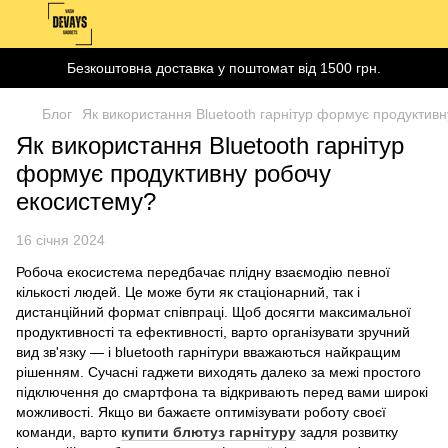
Безкоштовна доставка у поштомат від 1500 грн.
Блог
Як використання Bluetooth гарнітур формує продуктив
Як використання Bluetooth гарнітур
формує продуктивну робочу
екосистему?
16 січня 2024
Робоча екосистема передбачає плідну взаємодію певної
кількості людей. Це може бути як стаціонарний, так і
дистанційний формат співпраці. Щоб досягти максимальної
продуктивності та ефективності, варто організувати зручний
вид зв'язку — і bluetooth гарнітури вважаються найкращим
рішенням. Сучасні гаджети виходять далеко за межі простого
підключення до смартфона та відкривають перед вами широкі
можливості. Якщо ви бажаєте оптимізувати роботу своєї
команди, варто
купити блютуз гарнітуру
задля розвитку