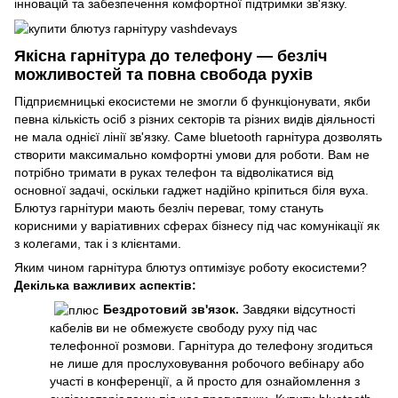
інновацій та забезпечення комфортної підтримки зв'язку.
Якісна гарнітура до телефону — безліч
можливостей та повна свобода рухів
Підприємницькі екосистеми не змогли б функціонувати, якби
певна кількість осіб з різних секторів та різних видів діяльності
не мала однієї лінії зв'язку. Саме bluetooth гарнітура дозволять
створити максимально комфортні умови для роботи. Вам не
потрібно тримати в руках телефон та відволікатися від
основної задачі, оскільки гаджет надійно кріпиться біля вуха.
Блютуз гарнітури мають безліч переваг, тому стануть
корисними у варіативних сферах бізнесу під час комунікації як
з колегами, так і з клієнтами.
Яким чином гарнітура блютуз оптимізує роботу екосистеми?
Декілька важливих аспектів:
Бездротовий зв'язок.
Завдяки відсутності
кабелів ви не обмежуєте свободу руху під час
телефонної розмови. Гарнітура до телефону згодиться
не лише для прослуховування робочого вебінару або
участі в конференції, а й просто для ознайомлення з