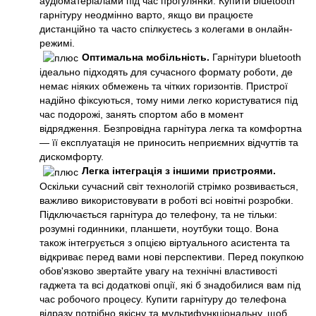
аудіоматеріалами під час прогулянки. Купити bluetooth
гарнітуру неодмінно варто, якщо ви працюєте
дистанційно та часто спілкуєтесь з колегами в онлайн-
режимі.
Оптимальна мобільність.
Гарнітури bluetooth
ідеально підходять для сучасного формату роботи, де
немає ніяких обмежень та чітких горизонтів. Пристрої
надійно фіксуються, тому ними легко користуватися під
час подорожі, занять спортом або в момент
відрядження. Безпровідна гарнітура легка та комфортна
— її експлуатація не приносить неприємних відчуттів та
дискомфорту.
Легка інтеграція з іншими пристроями.
Оскільки сучасний світ технологій стрімко розвивається,
важливо використовувати в роботі всі новітні розробки.
Підключається гарнітура до телефону, та не тільки:
розумні годинники, планшети, ноутбуки тощо. Вона
також інтегрується з опцією віртуального асистента та
відкриває перед вами нові перспективи. Перед покупкою
обов'язково звертайте увагу на технічні властивості
гаджета та всі додаткові опції, які б знадобилися вам під
час робочого процесу. Купити гарнітуру до телефона
відразу потрібно якісну та мультифункціональну, щоб