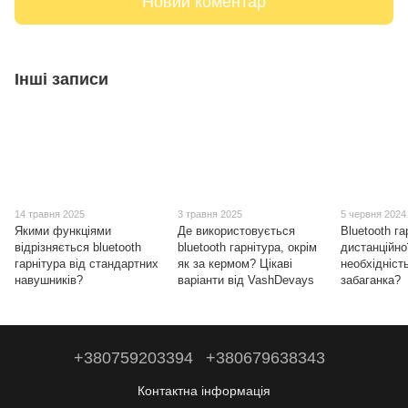
Новий коментар
Інші записи
14 травня 2025
3 травня 2025
5 червня 2024
Якими функціями
Де використовується
Bluetooth г
відрізняється bluetooth
bluetooth гарнітура, окрім
дистанційно
гарнітура від стандартних
як за кермом? Цікаві
необхідніст
навушників?
варіанти від VashDevays
забаганка?
+380759203394
+380679638343
Контактна інформація