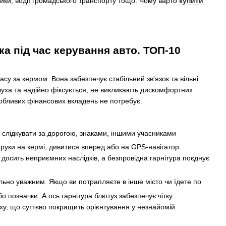
йники, водії громадського транспорту тощо. Чому варто
купити
ка під час керування авто. ТОП-10
асу за кермом. Вона забезпечує стабільний зв'язок та вільні
вуха та надійно фіксується, не викликають дискомфортних
 особливих фінансових вкладень не потребує.
о слідкувати за дорогою, знаками, іншими учасниками
 руки на кермі, дивитися вперед або на GPS-навігатор.
осить неприємних наслідків, а безпровідна гарнітура поєднує
ально уважним. Якщо ви потрапляєте в інше місто чи їдете по
о позначки. А ось гарнітура блютуз забезпечує чітку
ху, що суттєво покращить орієнтування у незнайомій