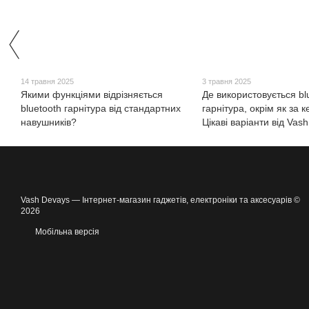
14 травня 2025
3 травня 2025
Якими функціями відрізняється
Де використовується bl
bluetooth гарнітура від стандартних
гарнітура, окрім як за 
навушників?
Цікаві варіанти від Vas
Vash Devays — Інтернет-магазин гаджетів, електроніки та аксесуарів ©
2026
Мобільна версія