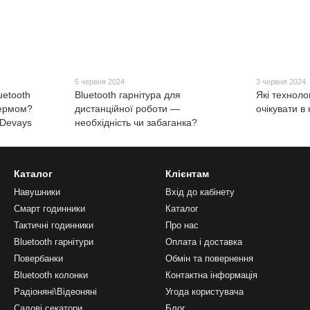
5 червня 2024
3 червня 2024
uetooth
Bluetooth гарнітура для
Які технолог
кермом?
дистанційної роботи —
очікувати в
hDevays
необхідність чи забаганка?
Каталог
Клієнтам
Навушники
Вхід до кабінету
Смарт годинники
Каталог
Тактичні годинники
Про нас
Bluetooth гарнітури
Оплата і доставка
Повербанки
Обмін та повернення
Bluetooth колонки
Контактна інформація
Радіоняні\Відеоняні
Угода користувача
Садові секатори
Блог