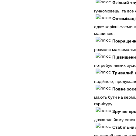
Якісний зв
гучномовець, та все 
Оптимізаці
адже керівні елемент
машиною.
Покращенн
розмови максимально 
Підвищени
потребує ніяких зуси
Тривалий 
надійною, продумано
Повне зосе
мають бути на кермі
гарнітуру.
Зручне пр
дозволяє йому ефект
Стабільний
ви довгий час не від