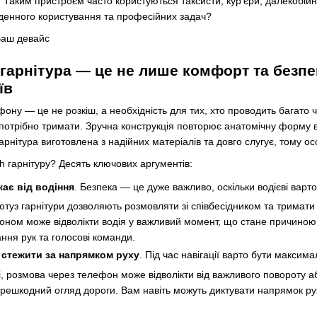
и. Таким пристроєм часто користуються таксисти, кур'єри, далекобі
енного користування та професійних задач?
 гарнітура — це не лише комфорт та безпе
їв
ону — це не розкіш, а необхідність для тих, хто проводить багато ч
 потрібно тримати. Зручна конструкція повторює анатомічну форму 
h гарнітура виготовлена з надійних матеріалів та довго слугує, тому
h гарнітуру? Десять ключових аргументів:
кає від водіння
. Безпека — це дуже важливо, оскільки водієві варт
туз гарнітури дозволяють розмовляти зі співбесідником та тримати
ном може відволікти водія у важливий момент, що стане причиною д
ання рук та голосові команди.
 стежити за напрямком руху
. Під час навігації варто бути максим
і, розмова через телефон може відволікти від важливого повороту аб
ерешкодний огляд дороги. Вам навіть можуть диктувати напрямок ру