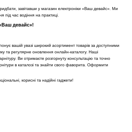
придбати, завітавши у магазин електроніки «Ваш девайс». Ми
я під час водіння на практиці.
 «Ваш девайс»!
понує вашій увазі широкий асортимент товарів за доступними
тику та регулярне оновлення онлайн-каталогу. Наші
рнітуру. Ви отримаєте розгорнуту консультацію та точно
нітури в каталозі та знайти свого фаворита. Оформити
іональні, корисні та надійні гаджети!