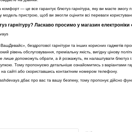
а комфорт — це все гарантує блютуз гарнітура, яку ви маєте змогу 
у модель пристрою, щоб ви змогли оцінити всі переваги користуванн
уз гарнітуру? Ласкаво просимо у магазин електроніки
ВашДевайс», бездротової гарнітури та інших корисних гаджетів про
окий рівень обслуговування, преміальну якість, вигідну цінову полі
е лише допоможуть обрати, а й розкажуть, як налаштувати блютуз га
упкою. Тому пропонуємо детальніше ознайомитись з варіантами гар
на сайті або скориставшись контактним номером телефону.
ashdevays дбає про вас та вашу безпеку, тому пропонує дійсно функц