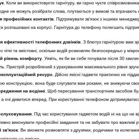
ук
. Коли ви використовуєте гарнітуру, ви гарно чуєте співрозмовник
одне не можуть розібрати слова, плутаються у вимові та втрачають
я професійних контактів
. Підтримувати зв'язок з іншими менедж
и розташовані на корпусі. Гарнітура до телефону полегшить підтрим
я ефективності телефонних дзвінків
. З блютуз гарнітурою вам з
чіткі та змістовні, оскільки водій розмовляє безпосередньо у мікр
й рівень комфорту
. Уявіть, як би ви себе почували після 30 хвил
ль. Пристрій розроблений з урахуванням максимального рівня зручно
експлуатаційний ресурс
. Дійсно якісні гаджети практично не підд
ю конструкцією, вона буде слугувати вам роками, не знижуючи свою
редження на водінні
. Щоб пересування транспортним засобом було
, а очі дивитися вперед. При користуванні телефоном дотримуватис
ослуховування
. Під час користування гаджетом водій ні на що не 
ивно виконувати професійні завдання та не забувати про важливі р
 зв'язок
. Ви зможете розмовляти з друзями, родичами та колегами
повідаєте на дзвінки.