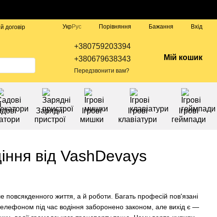
Порівняння
Укр
Рус
Бажання
Вхід
й договір
+380759203394
Мій кошик
+380679638343
Передзвонити вам?
дові
Зарядні
Ігрові
Ігрові
Ігрові
атори
пристрої
мишки
клавіатури
геймпади
діння від VashDevays
ше повсякденного життя, а й роботи. Багать професій пов'язані
телефоном під час водіння заборонено законом, але вихід є —