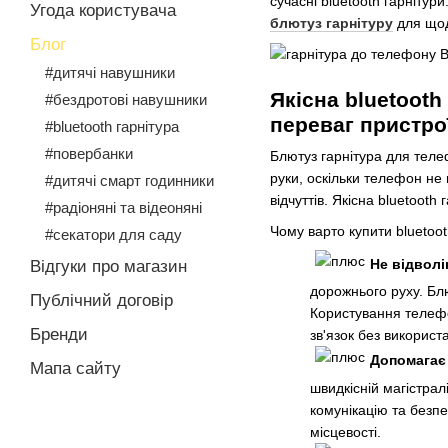
сучасні bluetooth гарнітур
Угода користувача
блютуз гарнітуру
для щод
Блог
#дитячі навушники
Якісна bluetooth
#бездротові навушники
переваг пристро
#bluetooth гарнітура
#повербанки
Блютуз гарнітура для телеф
руки, оскільки телефон не
#дитячі смарт годинники
відчуттів. Якісна bluetoot
#радіоняні та відеоняні
Чому варто купити bluetoot
#секатори для саду
Не відволі
Відгуки про магазин
дорожнього руху. Блю
Публічний договір
Користування телефо
Бренди
зв'язок без використ
Допомагає
Мапа сайту
швидкісній магістрал
комунікацію та безп
місцевості.