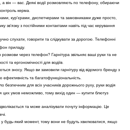
а, а він — вас. Деякі водії розмовляють по телефону, обираючи
 контроль керма.
ерами, кур'єрами, диспетчерами та замовниками дуже просто,
ку зв'язку з постійними контактами навіть під час керування
ручно слухати, говорити та слідкувати за дорогою. Телефонні
офон приладу.
ин розмови через телефон? Гарнітура звільняє ваші руки та не
сті та ергономічності для водіїв.
аються зносу. Якщо ви замовили гарнітуру від відомого бренду з
 ефективність та багатофункціональність.
 безпечним для всіх учасників дорожнього руху, руки водія
я цих умов неможливо, тому вихід один — купити блютуз
відволікається та може аналізувати почуту інформацію. Це
ечі.
 у будь-який момент, тому вони не будуть хвилюватися, якщо