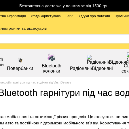
Безкоштовна доставка у поштомат від 1500 грн.
ктна інформація
Угода користувача
Блог
Відгуки про магазин
Публічни
електроніки та аксесуарів
Bluetooth
Са
Повербанки
Радіоняні\Відеоняні
колонки
сек
luetooth гарнітури під час водіння від VashDevays
Bluetooth гарнітури під час во
є мобільності та оптимізації різних процесів. Це стосується не ли
м авто та постійною підтримкою мобільного зв'язку. Користування 