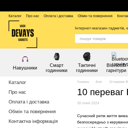
Перейти до основного контенту
Каталог
Про нас
Оплата і доставка
Обмін та повернення
Конта
Бренди
Інтернет-магазин гаджетів, 
Смарт
Тактичні
Bluetooth
Навушники
годинники
годинники
гарнітури
Каталог
Головна
Блог
10 переваг B
10 переваг 
Про нас
Оплата і доставка
30 січня 2024
Обмін та повернення
Сучасний ритм життя вимага
Контактна інформація
безпосередньо з керування