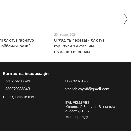
29 травня 2024
ії блютуз гарнітур
Огляд та переваги блютуз
 найближчі роки?
гарнітури з активним
шумопоглинанням
Контактна інформація
+380759203394
068 820-26-88
+380679638343
vashdevays8@gmail.com
Передзвонити вам?
вул. Академіка
Ющенка,5,Вінниця, Вінницька
область,21012
Мапа проїзду