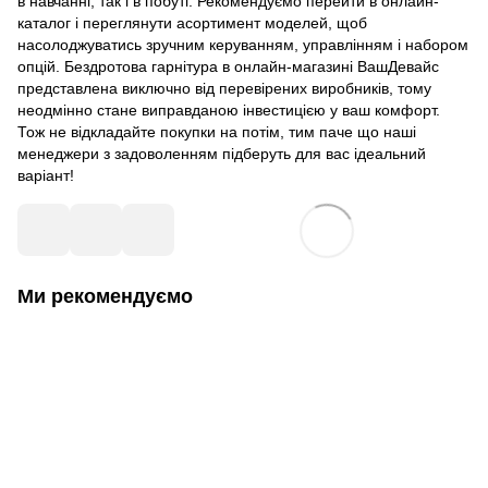
в навчанні, так і в побуті. Рекомендуємо перейти в онлайн-
каталог і переглянути асортимент моделей, щоб
насолоджуватись зручним керуванням, управлінням і набором
опцій. Бездротова гарнітура в онлайн-магазині ВашДевайс
представлена виключно від перевірених виробників, тому
неодмінно стане виправданою інвестицією у ваш комфорт.
Тож не відкладайте покупки на потім, тим паче що наші
менеджери з задоволенням підберуть для вас ідеальний
варіант!
Ми рекомендуємо