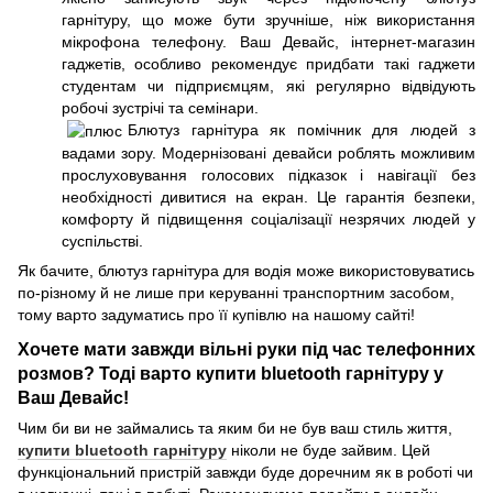
гарнітуру, що може бути зручніше, ніж використання
мікрофона телефону. Ваш Девайс, інтернет-магазин
гаджетів, особливо рекомендує придбати такі гаджети
студентам чи підприємцям, які регулярно відвідують
робочі зустрічі та семінари.
Блютуз гарнітура як помічник для людей з
вадами зору. Модернізовані девайси роблять можливим
прослуховування голосових підказок і навігації без
необхідності дивитися на екран. Це гарантія безпеки,
комфорту й підвищення соціалізації незрячих людей у
суспільстві.
Як бачите, блютуз гарнітура для водія може використовуватись
по-різному й не лише при керуванні транспортним засобом,
тому варто задуматись про її купівлю на нашому сайті!
Хочете мати завжди вільні руки під час телефонних
розмов? Тоді варто купити bluetooth гарнітуру у
Ваш Девайс!
Чим би ви не займались та яким би не був ваш стиль життя,
купити bluetooth гарнітуру
ніколи не буде зайвим. Цей
функціональний пристрій завжди буде доречним як в роботі чи