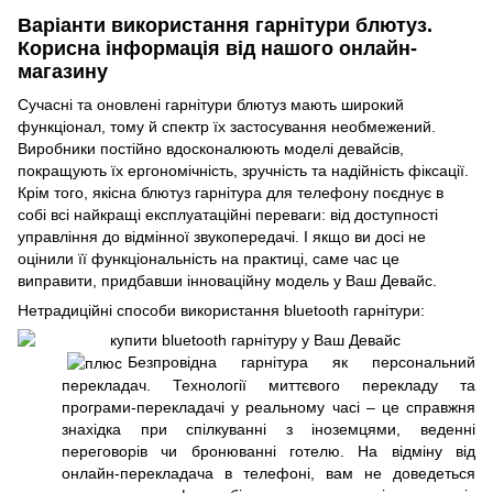
Варіанти використання гарнітури блютуз.
Корисна інформація від нашого онлайн-
магазину
Сучасні та оновлені гарнітури блютуз мають широкий
функціонал, тому й спектр їх застосування необмежений.
Виробники постійно вдосконалюють моделі девайсів,
покращують їх ергономічність, зручність та надійність фіксації.
Крім того, якісна блютуз гарнітура для телефону поєднує в
собі всі найкращі експлуатаційні переваги: від доступності
управління до відмінної звукопередачі. І якщо ви досі не
оцінили її функціональність на практиці, саме час це
виправити, придбавши інноваційну модель у Ваш Девайс.
Нетрадиційні способи використання bluetooth гарнітури:
Безпровідна гарнітура як персональний
перекладач. Технології миттєвого перекладу та
програми-перекладачі у реальному часі – це справжня
знахідка при спілкуванні з іноземцями, веденні
переговорів чи бронюванні готелю. На відміну від
онлайн-перекладача в телефоні, вам не доведеться