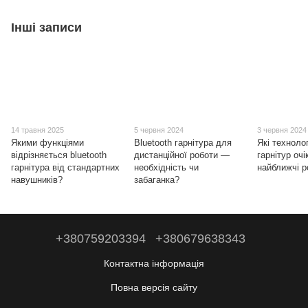
Інші записи
14 травня 2025
5 червня 2024
3 червня 2024
Якими функціями
Bluetooth гарнітура для
Які техноло
відрізняється bluetooth
дистанційної роботи —
гарнітур очі
гарнітура від стандартних
необхідність чи
найближчі р
навушників?
забаганка?
+380759203394
+380679638343
Контактна інформація
Повна версія сайту