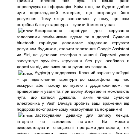
тримати телефон біля вуха та кілька разів
переслухувати інформацію. Крім того, ви будете добре
чути перекладаний матеріал, що покращує його
розуміння. Тому якщо впевнились у тому, що вам
потрібна блютуз гарнітура – купити її можна у нас.
Використання гарнітури для керування
голосовими помічниками вдома та в дорозі. Сучасна
bluetooth гарнітура допомагає віддалено керувати
розумним будинком, ставити запитання Google Assistant
чи Siri, не дістаючи телефон з кишені. Окремої уваги
заслуговує зручність керування без рук, особливо в
дорозі чи під час виконання рутинних завдань.
Аудіогід у подорожах. Класний варіант у поїздці
– це підключення гарнітури до смартфона під час
екскурсії або походу до музею з додатком-гідом, не
привертаючи уваги та при цьому зберігаючи можливість
чути, що коїться довкола. Таким чином сучасна
електроніка у Vash Devays зробить ваші враження від
подорожі по-справжньому незабутніми та яскравими!
Застосування девайсу для запису лекцій,
інтерв'ю чи важливих нотаток. Ви можете
використовувати спеціальні програми-диктофони, які
якісно записують звук через підключену блютуз