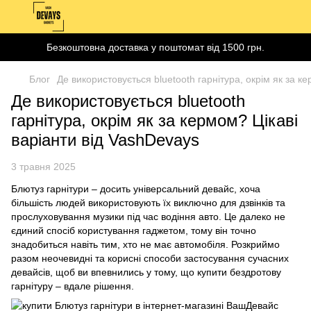
Безкоштовна доставка у поштомат від 1500 грн.
Блог
Де використовується bluetooth гарнітура, окрім як за к
Де використовується bluetooth
гарнітура, окрім як за кермом? Цікаві
варіанти від VashDevays
3 травня 2025
Блютуз гарнітури – досить універсальний девайс, хоча
більшість людей використовують їх виключно для дзвінків та
прослуховування музики під час водіння авто. Це далеко не
єдиний спосіб користування гаджетом, тому він точно
знадобиться навіть тим, хто не має автомобіля. Розкриймо
разом неочевидні та корисні способи застосування сучасних
девайсів, щоб ви впевнились у тому, що купити бездротову
гарнітуру – вдале рішення.