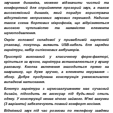
звучання динаміка, можемо відзначити чистий та
комфортний для сприйняття прозорий звук, а також
високоякісний динамік, який порадує користувача
відсутністю неприємних звукових перешкод. Надихає
також схема бортових мікрофонів, що відрізняються
високою чутливістю та наявністю елемента
шумоподавлення.
Окрім головної складової у привабливій картонній
упаковці, покупець виявить USB-кабель для зарядки
гарнітури, набір силіконових амбушюрів.
Пристрій виконаний у класичному форм-факторі,
кріпиться за вухом, гарнітура встановлюється у вушну
раковину. Кнопка включення знаходиться прямо на
навушнику, що дуже зручно, а елементи керування –
збоку. Добре продумана конструкція унеможливлює
випадкові натискання.
Блютуз гарнітура з шумозаглушенням має сучасний
дизайн, підходить як аксесуар під будь-який стиль
одягу. У конструкції немає нічого зайвого. М'які вакумки
(3 варіанти) забезпечують повний комфорт носіння.
Відмінний звук під час розмови по телефону завдяки