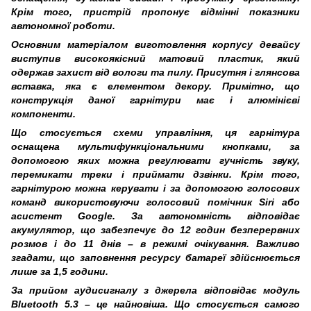
Крім того, пристрій пропонує відмінні показники
автономної роботи.
Основним матеріалом виготовлення корпусу девайсу
виступив високоякісний матовий пластик, який
одержав захист від вологи та пилу. Присутня і глянсова
вставка, яка є елементом декору. Примітно, що
конструкція даної гарнітури має і алюмінієві
компоненти.
Що стосується схеми управління, ця гарнітура
оснащена мультифункціональними кнопками, за
допомогою яких можна регулювати гучність звуку,
перемикати треки і приймати дзвінки. Крім того,
гарнітурою можна керувати і за допомогою голосових
команд використовуючи голосовий помічник Siri або
асистент Google. За автономність відповідає
акумулятор, що забезпечує до 12 годин безперервних
розмов і до 11 днів – в режимі очікування. Важливо
згадати, що заповнення ресурсу батареї здійснюється
лише за 1,5 години.
За прийом аудисигналу з джерела відповідає модуль
Bluetooth 5.3 – це найновіша. Що стосується самого