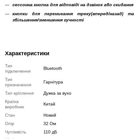
сессонна кнопка для відповіді на дзвінок або скидання
кнопки для перемикання треку(вперед/назад) та
збільшення/зменшення гучності
Характеристики
Тип
Bluetooth
підключення
Тип
Гарнітура
призначення
Тип кріплення
Дужка за вухо
Країна
Китай
виробник
Стан
Новий
Опір
32 Ом
Чутливість
110 дБ