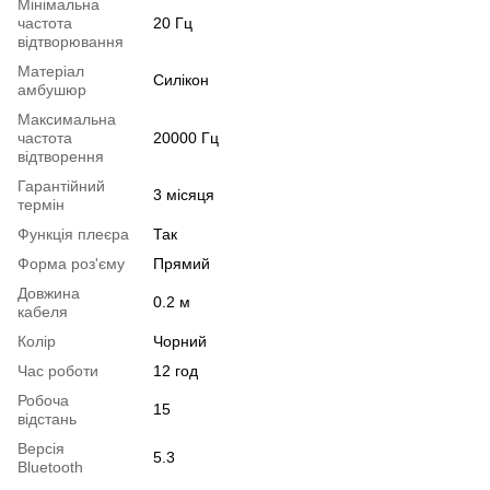
Мінімальна
частота
20 Гц
відтворювання
Матеріал
Силікон
амбушюр
Максимальна
частота
20000 Гц
відтворення
Гарантійний
3 місяця
термін
Функція плеєра
Так
Форма роз'єму
Прямий
Довжина
0.2 м
кабеля
Колір
Чорний
Час роботи
12 год
Робоча
15
відстань
Версія
5.3
Bluetooth